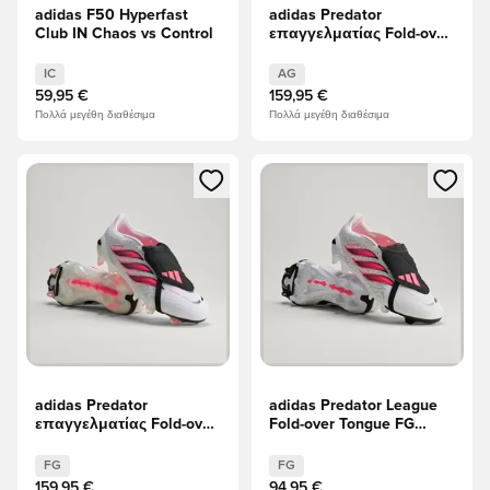
adidas F50 Hyperfast
adidas Predator
Club IN Chaos vs Control
επαγγελματίας Fold-over
Tongue AG Chaos vs
Control
IC
AG
59,95 €
159,95 €
Πολλά μεγέθη διαθέσιμα
Πολλά μεγέθη διαθέσιμα
Ανοίγει ένα Modal για να συνδεθείτε ή να εγγραφείτε ως μέλ
Ανοίγει ένα Modal για να συνδ
adidas Predator
adidas Predator League
επαγγελματίας Fold-over
Fold-over Tongue FG
Tongue FG Chaos vs
Chaos vs Control
Control
FG
FG
159,95 €
94,95 €