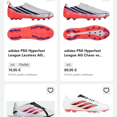
adidas F50 Hyperfast
adidas F50 Hyperfast
League Laceless AG
League AG Chaos vs
Chaos vs Control Παιδιά
Control
AG
Παιδιά
AG
74,95 €
89,95 €
Πολλά μεγέθη διαθέσιμα
Πολλά μεγέθη διαθέσιμα
Ανοίγει ένα Modal για να συνδεθείτε ή να εγγραφείτε ως μέλ
Ανοίγει ένα Modal για να συνδ