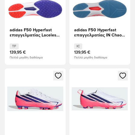
adidas F50 Hyperfast
adidas F50 Hyperfast
επαγγελματίας Laceless
επαγγελματίας IN Chaos
TF Chaos vs Control
vs Control
TF
IC
139,95 €
139,95 €
Πολλά μεγέθη διαθέσιμα
Πολλά μεγέθη διαθέσιμα
Ανοίγει ένα Modal για να συνδεθείτε ή να εγγραφείτε ως μέλ
Ανοίγει ένα Modal για να συνδ