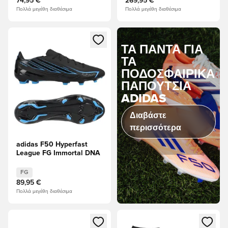
74,95 €
269,95 €
Πολλά μεγέθη διαθέσιμα
Πολλά μεγέθη διαθέσιμα
Ανοίγει ένα Modal για να συνδεθείτε ή να εγγραφείτε ως μέλ
ΤΑ ΠΆΝΤΑ ΓΙΑ
ΤΑ
ΠΟΔΟΣΦΑΙΡΙΚΆ
ΠΑΠΟΎΤΣΙΑ
ADIDAS
Διαβάστε
περισσότερα
adidas F50 Hyperfast
League FG Immortal DNA
FG
89,95 €
Πολλά μεγέθη διαθέσιμα
Ανοίγει ένα Modal για να συνδεθείτε ή να εγγραφείτε ως μέλ
Ανοίγει ένα Modal για να συνδ