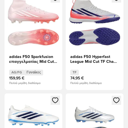
adidas F50 Sparkfusion
adidas F50 Hyperfast
επαγγελματίας Mid Cut
League Mid Cut TF Chaos
FG/AG Chaos vs Control
vs Control Παιδιά
Γυναίκες
AG/FG
Γυναίκες
TF
159,95 €
74,95 €
Πολλά μεγέθη διαθέσιμα
Πολλά μεγέθη διαθέσιμα
Ανοίγει ένα Modal για να συνδεθείτε ή να εγγραφείτε ως μέλ
Ανοίγει ένα Modal για να συνδ