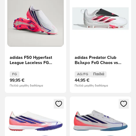
adidas F50 Hyperfast
adidas Predator Club
League Laceless FG
Βελκρο FxG Chaos vs
Chaos vs Control
Control
FG
AG/FG
Παιδιά
99,95 €
44,95 €
Πολλά μεγέθη διαθέσιμα
Πολλά μεγέθη διαθέσιμα
Ανοίγει ένα Modal για να συνδεθείτε ή να εγγραφείτε ως μέλ
Ανοίγει ένα Modal για να συνδ