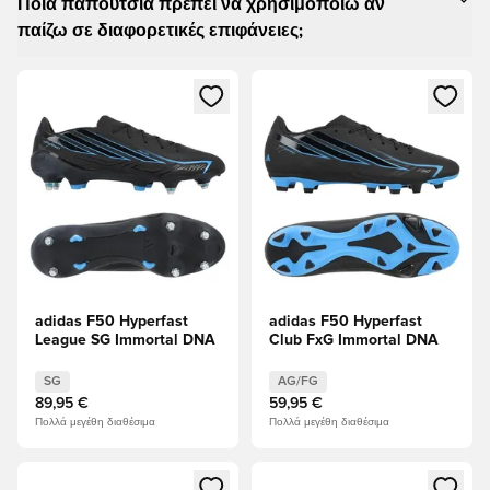
Ποια παπούτσια πρέπει να χρησιμοποιώ αν
παίζω σε διαφορετικές επιφάνειες;
Ανοίγει ένα Modal για να συνδεθείτε ή να εγγραφείτε ως μέλ
Ανοίγει ένα Modal για να συνδ
adidas F50 Hyperfast
adidas F50 Hyperfast
League SG Immortal DNA
Club FxG Immortal DNA
SG
AG/FG
89,95 €
59,95 €
Πολλά μεγέθη διαθέσιμα
Πολλά μεγέθη διαθέσιμα
Ανοίγει ένα Modal για να συνδεθείτε ή να εγγραφείτε ως μέλ
Ανοίγει ένα Modal για να συνδ