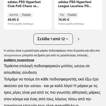
adidas F50 Hyperfast
adidas F50 Hyperfast
Club FxG Chaos vs
League Laceless FG
Control Παιδιά
Chaos vs Control Παιδιά
AG/FG
Παιδιά
FG
Παιδιά
49,95 €
74,95 €
Πολλά μεγέθη διαθέσιμα
Πολλά μεγέθη διαθέσιμα
Σελίδα 1 από 12
Η adidas είναι η μεγαλύτερη μάρκα ποδοσφαίρου στην Ευρώπη και εδώ στο
Unisportstore μπορείτε να βρείτε μια από τις μεγαλύτερες επιλογές
ποδοσφαιρικών μπότες adidas. Έχουμε όλα τα πιο πρόσφατα χρώματα για τα
Διαβάστε περισσότερα
μοντέλα που έχετε γνωρίσει: adidas Predator, Nemeziz, Μέσι, Copa και
Τεράστια επιλογή ποδοσφαιρικών μπότες adidas σε
Mundial. Θα βρείτε μπότες adidas για όλους τους τύπους επιφανειών και για
απευθείας σύνδεση
όλους τους τύπους παικτών! Ο Predator για τον μαέστρο της μεσαίας
Τολμάμε να πούμε ότι κάθε ποδοσφαιριστής εκεί έξω έχει
γραμμής, ο Nemeziz για τη δημιουργική ιδιοφυΐα, ο Μέσι για τον σούπερ
σταρ στη δημιουργία και το Copa και Mundial για τον κλασικό ποδοσφαιριστή.
ακούσει για την adidas - και με καλό λόγο! Η μάρκα με τις
τρεις ρίγες είναι μια από τις πιο γνωστές αθλητικές μάρκες
στον κόσμο και ένας από τους λόγους πίσω από την
παγκόσμια επιτυχία τους είναι αναμφίβολα οι