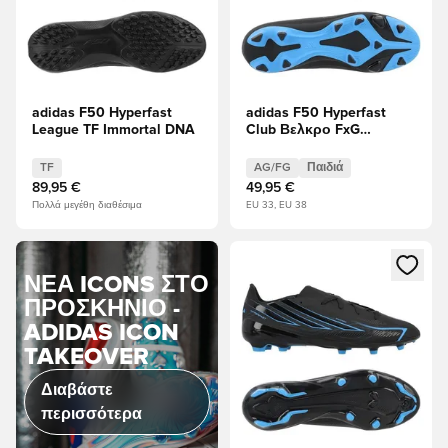
adidas F50 Hyperfast
adidas F50 Hyperfast
League TF Immortal DNA
Club Βελκρο FxG
Immortal DNA Παιδιά
TF
AG/FG
Παιδιά
89,95 €
49,95 €
Πολλά μεγέθη διαθέσιμα
EU 33, EU 38
Ανοίγει ένα Modal για να συνδ
ΝΈΑ ICONS ΣΤΟ
ΠΡΟΣΚΉΝΙΟ -
ADIDAS ICON
TAKEOVER
Διαβάστε
περισσότερα