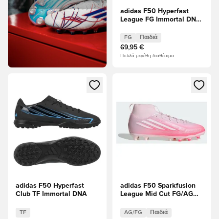
adidas F50 Hyperfast
League FG Immortal DNA
Παιδιά
FG
Παιδιά
69,95 €
Πολλά μεγέθη διαθέσιμα
Ανοίγει ένα Modal για να συνδεθείτε ή να εγγραφείτε ως μέλ
Ανοίγει ένα Modal για να συνδ
adidas F50 Hyperfast
adidas F50 Sparkfusion
Club TF Immortal DNA
League Mid Cut FG/AG
Chaos vs Control Παιδιά
TF
AG/FG
Παιδιά