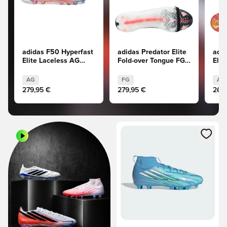
adidas F50 Hyperfast
adidas Predator Elite
adid
Elite Laceless AG
Fold-over Tongue FG
Elit
Chaos vs Control
Chaos vs Control
Cont
AG
FG
AG
279,95 €
279,95 €
269
Ανοίγει ένα Modal για να συνδ