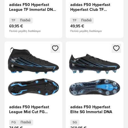
adidas F50 Hyperfast
adidas F50 Hyperfast
League TF Immortal DNA
Hyperfast Club TF
Παιδιά
Immortal DNA Παιδιά
TF
Παιδιά
TF
Παιδιά
69,95 €
49,95 €
Πολλά μεγέθη διαθέσιμα
Πολλά μεγέθη διαθέσιμα
Ανοίγει ένα Modal για να συνδεθείτε ή να εγγραφείτε ως μέλ
Ανοίγει ένα Modal για να συνδ
adidas F50 Hyperfast
adidas F50 Hyperfast
League Mid Cut FG
Elite SG Immortal DNA
Immortal DNA Παιδιά
FG
Παιδιά
SG