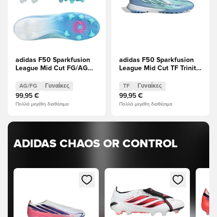
adidas F50 Sparkfusion
adidas F50 Sparkfusion
League Mid Cut FG/AG
League Mid Cut TF Trinity
Trinity ΠΕΡΙΟΡΙΣΜΈΝΗ
ΠΕΡΙΟΡΙΣΜΈΝΗ
ΈΚΔΟΣΗ
ΈΚΔΟΣΗ
AG/FG
Γυναίκες
TF
Γυναίκες
99,95 €
99,95 €
Πολλά μεγέθη διαθέσιμα
Πολλά μεγέθη διαθέσιμα
ADIDAS CHAOS OR CONTROL
Ανοίγει ένα Modal για να συνδεθείτε ή να εγγραφείτε ως μ
Ανοίγει ένα Modal για να συνδεθ
Ανοίγ