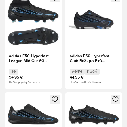
adidas F50 Hyperfast
adidas F50 Hyperfast
League Mid Cut SG
Club Βελκρο FxG
Immortal DNA
Immortal DNA Παιδιά
SG
AG/FG
Παιδιά
94,95 €
44,95 €
Πολλά μεγέθη διαθέσιμα
Πολλά μεγέθη διαθέσιμα
Ανοίγει ένα Modal για να συνδεθείτε ή να εγγραφείτε ως μέλ
Ανοίγει ένα Modal για να συνδ