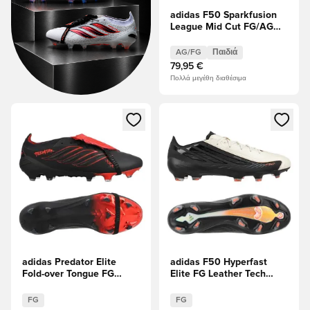
adidas F50 Sparkfusion
League Mid Cut FG/AG
Trinity ΠΕΡΙΟΡΙΣΜΈΝΗ
ΈΚΔΟΣΗ Παιδιά
AG/FG
Παιδιά
79,95 €
Πολλά μεγέθη διαθέσιμα
Ανοίγει ένα Modal για να συνδεθείτε ή να εγγραφείτε ως μέλ
Ανοίγει ένα Modal για να συνδ
adidas Predator Elite
adidas F50 Hyperfast
Fold-over Tongue FG
Elite FG Leather Tech
Leather Tech
ΠΕΡΙΟΡΙΣΜΈΝΗ
ΠΕΡΙΟΡΙΣΜΈΝΗ
ΈΚΔΟΣΗ
FG
FG
ΈΚΔΟΣΗ