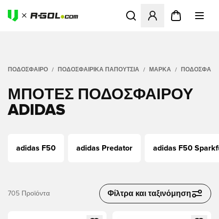
Ανοίγει ένα Modal για να συ
ΠΟΔΟΣΦΑΙΡΟ
ΠΟΔΟΣΦΑΙΡΙΚΆ ΠΑΠΟΎΤΣΙΑ
ΜΆΡΚΑ
ΠΟΔΟΣΦΑΙΡΙ
ΜΠΌΤΕΣ ΠΟΔΟΣΦΑΊΡΟΥ
ADIDAS
adidas F50
adidas Predator
adidas F50 Sparkf
Φίλτρα και ταξινόμηση
705
Προϊόντα