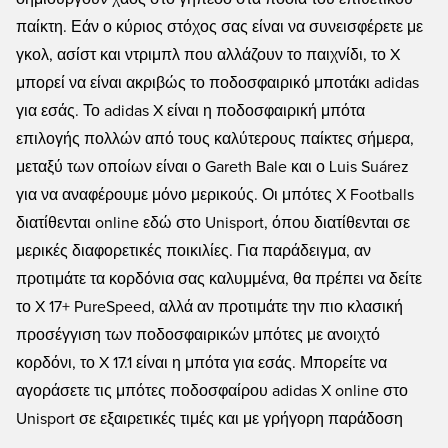
παίκτη. Εάν ο κύριος στόχος σας είναι να συνεισφέρετε με
γκολ, ασίστ και ντριμπλ που αλλάζουν το παιχνίδι, το X
μπορεί να είναι ακριβώς το ποδοσφαιρικό μποτάκι adidas
για εσάς. Το adidas X είναι η ποδοσφαιρική μπότα
επιλογής πολλών από τους καλύτερους παίκτες σήμερα,
μεταξύ των οποίων είναι ο Gareth Bale και ο Luis Suárez
για να αναφέρουμε μόνο μερικούς. Οι μπότες X Footballs
διατίθενται online εδώ στο Unisport, όπου διατίθενται σε
μερικές διαφορετικές ποικιλίες. Για παράδειγμα, αν
προτιμάτε τα κορδόνια σας καλυμμένα, θα πρέπει να δείτε
το X 17+ PureSpeed, αλλά αν προτιμάτε την πιο κλασική
προσέγγιση των ποδοσφαιρικών μπότες με ανοιχτό
κορδόνι, το X 17.1 είναι η μπότα για εσάς. Μπορείτε να
αγοράσετε τις μπότες ποδοσφαίρου adidas X online στο
Unisport σε εξαιρετικές τιμές και με γρήγορη παράδοση
.