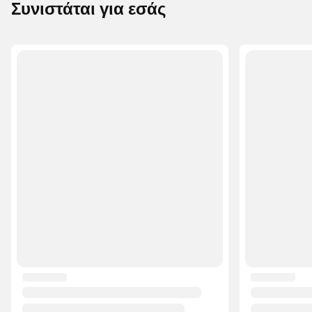
αφαιρούμενα κωνικά καρφιά Βάρος: 220 γρ.
Συνιστάται για εσάς