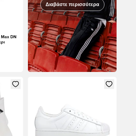
Διαβάστε περισσότερα
r Max DN
κρι
δεθείτε ή να εγγραφείτε ως μέλος
Ανοίγει ένα Modal για να συνδεθείτε ή να εγγραφε