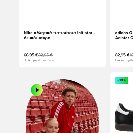
Nike αθλητικά παπούτσια Initiator -
adidas O
Λευκό/μαύρο
Adistar 
Γκρι Έν
66,95 €
82,95 €
82,95 €
1
Πολλά μεγέθη διαθέσιμα
Πολλά μεγέθη
Ανοίγει έ
-39%