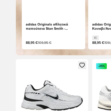
adidas Originals αθλητικά
adidas Origi
παπούτσια Stan Smith -
Κοναβι/Αν
Υποδήματα Λευκά/Σκούρο μπλε
IC
88,95 €
109,95 €
88,95 €
109
Ανοίγει ένα Modal για να συνδεθείτε ή να εγγραφείτε 
Ανοίγει έ
-25%