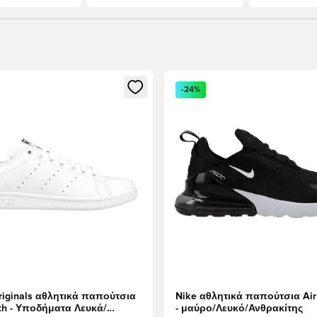
ως μέλος
να Modal για να συνδεθείτε ή να εγγραφείτε ως μέλος
Ανοίγει ένα Modal για να συν
-24%
riginals αθλητικά παπούτσια
Nike αθλητικά παπούτσια Air
th - Υποδήματα Λευκά/
- μαύρο/Λευκό/Ανθρακίτης