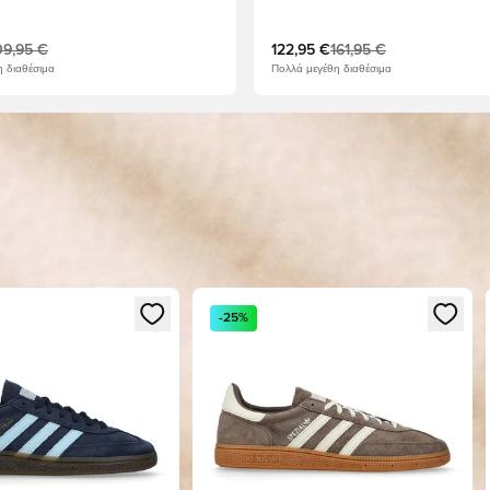
μπλε
09,95 €
122,95 €
161,95 €
 διαθέσιμα
Πολλά μεγέθη διαθέσιμα
ίτε ως μέλος
 Modal για να συνδεθείτε ή να εγγραφείτε ως μέλος
Ανοίγει ένα Modal για να συνδεθείτε 
-25%