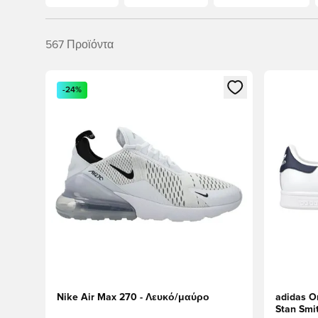
567
Προϊόντα
Ανοίγει ένα Modal για να συνδεθείτε ή να εγγραφείτε 
Ανοίγει έ
-24%
Nike Air Max 270 - Λευκό/μαύρο
adidas O
Stan Smi