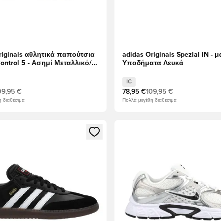
riginals αθλητικά παπούτσια
adidas Originals Spezial IN - 
Control 5 - Ασημί Μεταλλικό/
Υποδήματα Λευκά
α/μαύρο
IC
09,95 €
78,95 €
109,95 €
 διαθέσιμα
Πολλά μεγέθη διαθέσιμα
να Modal για να συνδεθείτε ή να εγγραφείτε ως μέλος
Ανοίγει ένα Modal για να συν