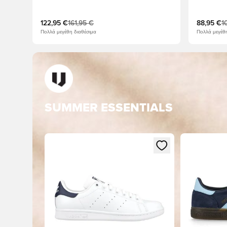
Σκούρο 
122,95 €
161,95 €
88,95 €
1
Πολλά μεγέθη διαθέσιμα
Πολλά μεγέθη
SUMMER ESSENTIALS
Ανοίγει ένα Modal για να συνδεθείτε ή να εγγραφε
Ανοίγει ένα