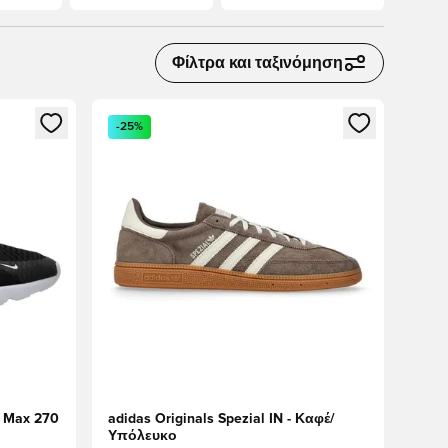
Φίλτρα και ταξινόμηση
δεθείτε ή να εγγραφείτε ως μέλος
Ανοίγει ένα Modal για να συνδεθείτε ή να εγγραφε
-25%
 Max 270
adidas Originals Spezial IN - Καφέ/
Υπόλευκο