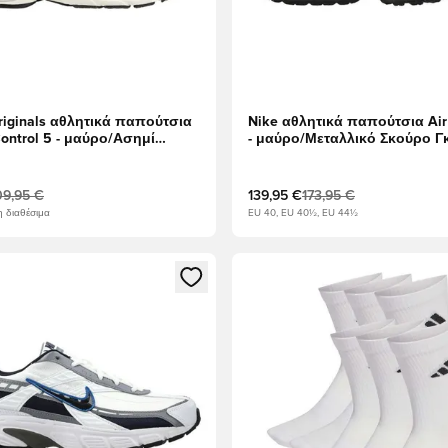
riginals αθλητικά παπούτσια
Nike αθλητικά παπούτσια Ai
Control 5 - μαύρο/Ασημί
- μαύρο/Μεταλλικό Σκούρο Γ
κό/Γκρι Ένα
09,95 €
139,95 €
173,95 €
 διαθέσιμα
EU 40, EU 40½, EU 44½
ως μέλος
να Modal για να συνδεθείτε ή να εγγραφείτε ως μέλος
Ανοίγει ένα Modal για να συν