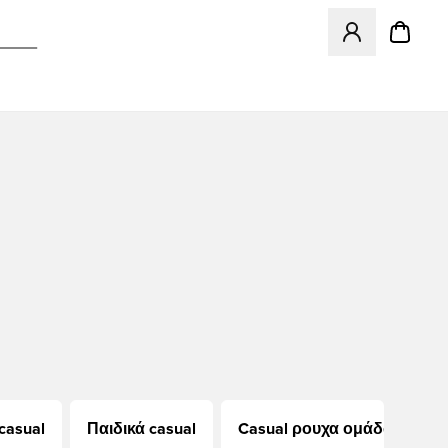
Ανοίγει ένα Moda
casual
Παιδικά casual
Casual ρουχα ομάδων