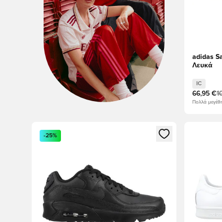
adidas 
Λευκά
IC
66,95 €
1
Πολλά μεγέθη
Ανοίγει ένα Modal για να συνδεθείτε ή να εγγραφείτε 
Ανοίγει έ
-25%