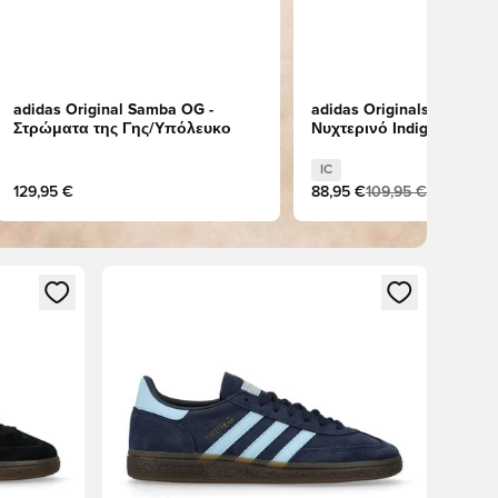
adidas Original Samba OG -
adidas Originals Spezial I
Στρώματα της Γης/Υπόλευκο
Νυχτερινό Indigo/Κρέμα
IC
129,95 €
88,95 €
109,95 €
δεθείτε ή να εγγραφείτε ως μέλος
Ανοίγει ένα Modal για να συνδεθείτε ή να εγγραφε