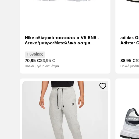
Nike αθλητικά παπούτσια V5 RNR -
adidas O
Λευκό/μαύρο/Μεταλλικό ασήμι
Adistar 
Γυναίκες
Μεταλλι
Γυναίκες
70,95 €
86,95 €
88,95 €
1
Πολλά μεγέθη διαθέσιμα
Πολλά μεγέθη
Ανοίγει ένα Modal για να συνδεθείτε ή να εγγραφείτε 
Ανοίγει έ