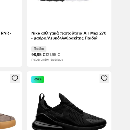
 RNR -
Nike αθλητικά παπούτσια Air Max 270
- μαύρο/Λευκό/Ανθρακίτης Παιδιά
Παιδιά
98,95 €
121,95 €
Πολλά μεγέθη διαθέσιμα
δεθείτε ή να εγγραφείτε ως μέλος
Ανοίγει ένα Modal για να συνδεθείτε ή να εγγραφε
-24%