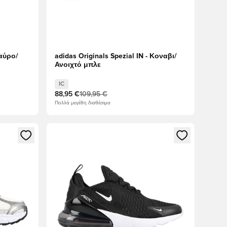
μαύρο/
adidas Originals Spezial IN - Κοναβι/
Ανοιχτό μπλε
IC
88,95 €
109,95 €
Πολλά μεγέθη διαθέσιμα
δεθείτε ή να εγγραφείτε ως μέλος
Ανοίγει ένα Modal για να συνδεθείτε ή να εγγραφε