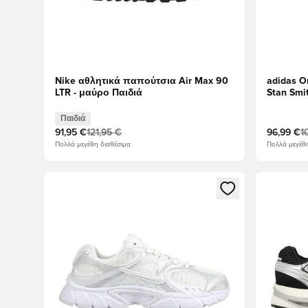
Nike αθλητικά παπούτσια Air Max 90
adidas O
LTR - μαύρο Παιδιά
Stan Smi
Παιδιά
91,95 €
121,95 €
96,99 €
1
Πολλά μεγέθη διαθέσιμα
Πολλά μεγέθη
Ανοίγει ένα Modal για να συνδεθείτε ή να εγγραφείτε 
Ανοίγει έ