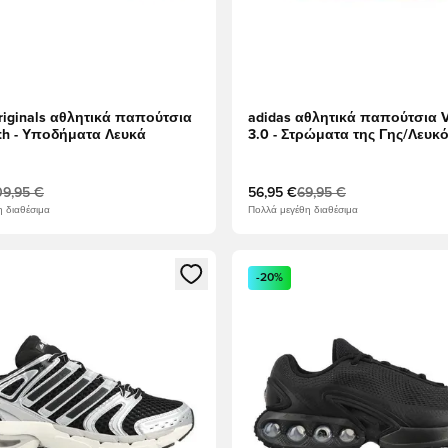
riginals αθλητικά παπούτσια
adidas αθλητικά παπούτσια V
th - Υποδήματα Λευκά
3.0 - Στρώματα της Γης/Λευκ
ανοιχτό καφέ
09,95 €
56,95 €
69,95 €
 διαθέσιμα
Πολλά μεγέθη διαθέσιμα
ως μέλος
να Modal για να συνδεθείτε ή να εγγραφείτε ως μέλος
Ανοίγει ένα Modal για να συν
-20%