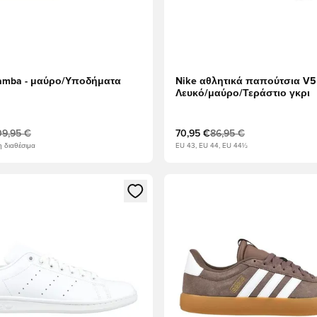
Samba - μαύρο/Υποδήματα
Nike αθλητικά παπούτσια V5
Λευκό/μαύρο/Τεράστιο γκρι
09,95 €
70,95 €
86,95 €
 διαθέσιμα
EU 43, EU 44, EU 44½
ως μέλος
να Modal για να συνδεθείτε ή να εγγραφείτε ως μέλος
Ανοίγει ένα Modal για να συν