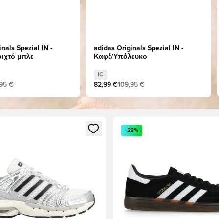
nals Spezial IN -
adidas Originals Spezial IN -
οιχτό μπλε
Καφέ/Υπόλευκο
IC
,95 €
82,99 €
109,95 €
ως μέλος
να Modal για να συνδεθείτε ή να εγγραφείτε ως μέλος
Ανοίγει ένα Modal για να συν
-28%