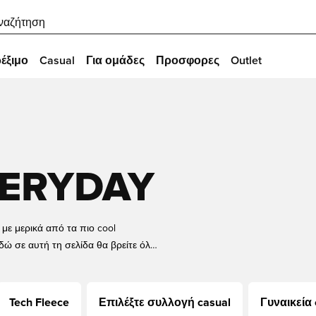
ναζήτηση
έξιμο
Casual
Για ομάδες
Προσφορες
Outlet
VERYDAY
με μερικά από τα πιο cool
 Εδώ σε αυτή τη σελίδα θα βρείτε όλα
 ποικιλία από πάνινα παπούτσια,
ξεις από όλες τις δημοφιλείς μάρκες
Tech Fleece
Επιλέξτε συλλογή casual
Γυναικεία 