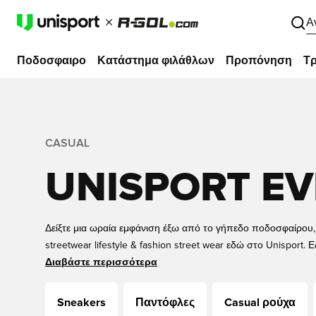
Α
Ποδοσφαιρο
Κατάστημα φιλάθλων
Προπόνηση
Τρ
CASUAL
UNISPORT E
Δείξτε μια ωραία εμφάνιση έξω από το γήπεδο ποδοσφαίρου, 
streetwear lifestyle & fashion street wear εδώ στο Unisport.
τα πιο κομψά και μοντέρνα ρούχα αθλητικής μόδας. Τεράστια
Διαβάστε περισσότερα
φούτερ, φούτερ και πολλά άλλα. Δείτε όλες τις τελευταίες αφί
όπως adidas, Nike, PUMA και New Balance εδώ στο Unisport.
Sneakers
Παντόφλες
Casual ρούχα