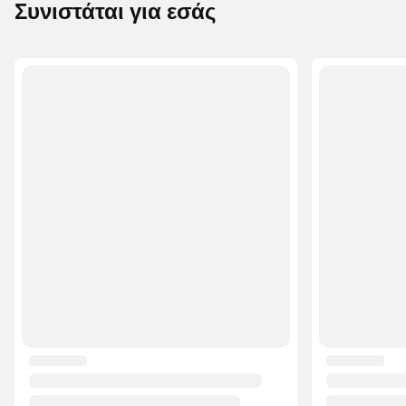
πλέγμα HALOSHELL+ Βάρος: 144 γρ.
Συνιστάται για εσάς