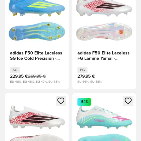
adidas F50 Elite Laceless
adidas F50 Elite Laceless
SG Ice Cold Precision -
FG Lamine Yamal -
Lucid Ray Blue/Ηλιακό
Υποδήματα Λευκά/
κίτρινο/Light Utility Aqua
μαύρο/Διαυγές κόκκινο
SG
FG
229,95 €
269,95 €
279,95 €
EU 40½, EU 46½, EU 47½, EU 48½
EU 46½, EU 48½
Ανοίγει ένα Modal για να συνδεθείτε ή να εγγραφείτε ως μέλ
Ανοίγει ένα Modal για να συνδ
-54%