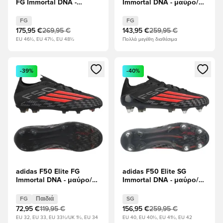
FG Immortal DNA -
Immortal DNA - μαύρο/
μαύρο/Διαυγές κόκκινο
Διαυγές κόκκινο
FG
FG
175,95 €
269,95 €
143,95 €
259,95 €
EU 46½, EU 47½, EU 48½
Πολλά μεγέθη διαθέσιμα
Ανοίγει ένα Modal για να συνδεθείτε ή να εγγραφείτε ως μέλ
Ανοίγει ένα Modal για να συνδ
-39%
-40%
adidas F50 Elite FG
adidas F50 Elite SG
Immortal DNA - μαύρο/
Immortal DNA - μαύρο/
Διαυγές κόκκινο Παιδιά
Διαυγές κόκκινο
FG
Παιδιά
SG
72,95 €
119,95 €
156,95 €
259,95 €
EU 32, EU 33, EU 33½/UK 1½, EU 34
EU 40, EU 40½, EU 41½, EU 42