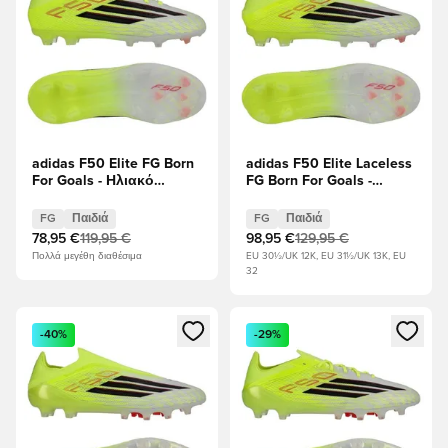
adidas F50 Elite FG Born
adidas F50 Elite Laceless
For Goals - Ηλιακό
FG Born For Goals -
κίτρινο/μαύρο/Διαυγές
Ηλιακό κίτρινο/μαύρο/
κόκκινο Παιδιά
Διαυγές κόκκινο Παιδιά
FG
Παιδιά
FG
Παιδιά
78,95 €
119,95 €
98,95 €
129,95 €
Πολλά μεγέθη διαθέσιμα
EU 30½/UK 12K, EU 31½/UK 13K, EU
32
Ανοίγει ένα Modal για να συνδεθείτε ή να εγγραφείτε ως μέλ
Ανοίγει ένα Modal για να συνδ
-40%
-29%