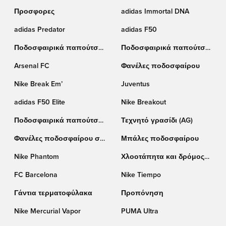
Προσφορες
adidas Immortal DNA
adidas Predator
adidas F50
Ποδοσφαιρικά παπούτσια
Ποδοσφαιρικά παπούτσια
Puma
Nike
Arsenal FC
Φανέλες ποδοσφαίρου
Nike Break Em’
Juventus
adidas F50 Elite
Nike Breakout
Ποδοσφαιρικά παπούτσια
Τεχνητό γρασίδι (AG)
adidas
Φανέλες ποδοσφαίρου σε
Μπάλες ποδοσφαίρου
έκπτωση
Nike Phantom
Χλοοτάπητα και δρόμος
(TF)
FC Barcelona
Nike Tiempo
Γάντια τερματοφύλακα
Προπόνηση
Nike Mercurial Vapor
PUMA Ultra