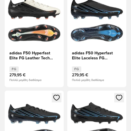
adidas F50 Hyperfast
adidas F50 Hyperfast
Elite FG Leather Tech
Elite Laceless FG
ΠΕΡΙΟΡΙΣΜΈΝΗ
Immortal DNA
ΈΚΔΟΣΗ
FG
FG
279,95 €
279,95 €
Πολλά μεγέθη διαθέσιμα
Πολλά μεγέθη διαθέσιμα
Ανοίγει ένα Modal για να συνδεθείτε ή να εγγραφείτε ως μέλ
Ανοίγει ένα Modal για να συνδ