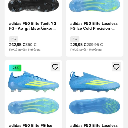
adidas F50 Elite Tunit Y-3
adidas F50 Elite Laceless
FG - Ασημί Μεταλλικό/
FG Ice Cold Precision -
μαύρο/Γκρι Χέδερ
Lucid Ray Blue/Ηλιακό
ΠΕΡΙΟΡΙΣΜΈΝΗ
κίτρινο/Light Utility Aqua
FG
FG
ΈΚΔΟΣΗ
262,95 €
350 €
229,95 €
269,95 €
Πολλά μεγέθη διαθέσιμα
Πολλά μεγέθη διαθέσιμα
Ανοίγει ένα Modal για να συνδεθείτε ή να εγγραφείτε ως μέλ
Ανοίγει ένα Modal για να συνδ
-25%
adidas F50 Elite FG Ice
adidas F50 Elite Laceless