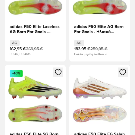
adidas F50 Elite Laceless
adidas F50 Elite AG Born
AG Born For Goals -
For Goals - Ηλιακό
Ηλιακό κίτρινο/μαύρο/
κίτρινο/μαύρο/Διαυγές
Διαυγές κόκκινο
κόκκινο
AG
AG
162,95 €
269,95 €
183,95 €
259,95 €
EU 46, EU 46½
Πολλά μεγέθη διαθέσιμα
Ανοίγει ένα Modal για να συνδεθείτε ή να εγγραφείτε ως μέλ
Ανοίγει ένα Modal για να συνδ
-40%
adidas F50 Elite SG Born
adidas F50 Elite FG Salah