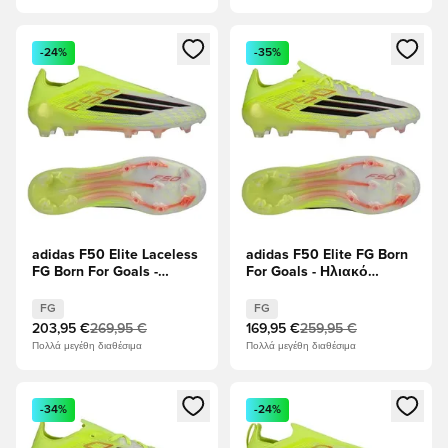
Ανοίγει ένα Modal για να συνδεθείτε ή να εγγραφείτε ως μέλ
Ανοίγει ένα Modal για να συνδ
-24%
-35%
adidas F50 Elite Laceless
adidas F50 Elite FG Born
FG Born For Goals -
For Goals - Ηλιακό
Ηλιακό κίτρινο/μαύρο/
κίτρινο/μαύρο/Διαυγές
Διαυγές κόκκινο
κόκκινο
FG
FG
203,95 €
269,95 €
169,95 €
259,95 €
Πολλά μεγέθη διαθέσιμα
Πολλά μεγέθη διαθέσιμα
Ανοίγει ένα Modal για να συνδεθείτε ή να εγγραφείτε ως μέλ
Ανοίγει ένα Modal για να συνδ
-34%
-24%