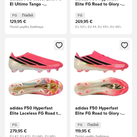
El Ultimo Tango -
Elite FG Road to Glory -
Ελεφαντόδοντο/Ημιμπλε
Solar Turbo/μαύρο/
έκρηξη/Icey Blue Παιδιά
Χρυσό Μεταλλικό
FG
Παιδιά
FG
129,95 €
269,95 €
Πολλά μεγέθη διαθέσιμα
EU 42½, EU 44, EU 45½, EU 46½
Ανοίγει ένα Modal για να συνδεθείτε ή να εγγραφείτε ως μέλ
Ανοίγει ένα Modal για να συνδ
adidas F50 Hyperfast
adidas F50 Hyperfast
Elite Laceless FG Road to
Elite FG Road to Glory -
Glory - Solar Turbo/
Solar Turbo/μαύρο/
μαύρο/Χρυσό Μεταλλικό
Χρυσό Μεταλλικό Παιδιά
FG
FG
Παιδιά
279,95 €
119,95 €
EU 42, EU 42½, EU 44½, EU 46½
Πολλά μεγέθη διαθέσιμα