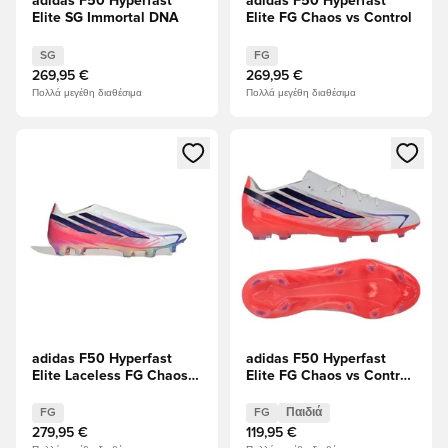
adidas F50 Hyperfast
adidas F50 Hyperfast
Elite SG Immortal DNA
Elite FG Chaos vs Control
SG
FG
269,95 €
269,95 €
Πολλά μεγέθη διαθέσιμα
Πολλά μεγέθη διαθέσιμα
Ανοίγει ένα Modal για να συνδεθείτε ή να εγγραφείτε ως μέλ
Ανοίγει ένα Modal για να συνδ
adidas F50 Hyperfast
adidas F50 Hyperfast
Elite Laceless FG Chaos
Elite FG Chaos vs Control
vs Control
Παιδιά
FG
FG
Παιδιά
279,95 €
119,95 €