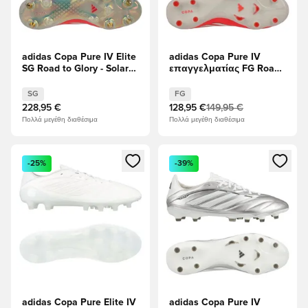
adidas Copa Pure IV Elite
adidas Copa Pure IV
SG Road to Glory - Solar
επαγγελματίας FG Road
Turbo/Ελεφαντόδοντο/
to Glory - Solar Turbo/
μαύρο
Ελεφαντόδοντο/μαύρο
SG
FG
228,95 €
128,95 €
149,95 €
Πολλά μεγέθη διαθέσιμα
Πολλά μεγέθη διαθέσιμα
Ανοίγει ένα Modal για να συνδεθείτε ή να εγγραφείτε ως μέλ
Ανοίγει ένα Modal για να συνδ
-25%
-39%
adidas Copa Pure Elite IV
adidas Copa Pure IV