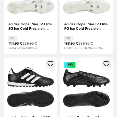
adidas Copa Pure IV Elite
adidas Copa Pure IV Elite
SG Ice Cold Precision -
FG Ice Cold Precision -
Taupe Metallic/Μηδέν
Taupe Metallic/Μηδέν
Μεταλλικό/Νυχτερινό
Μεταλλικό/Νυχτερινό
SG
FG
μεταλλικό
μεταλλικό
144,95 €
239,95 €
168,95 €
239,95 €
Πολλά μεγέθη διαθέσιμα
EU 39½, EU 40, EU 40½, EU 41½
Ανοίγει ένα Modal για να συνδεθείτε ή να εγγραφείτε ως μέλ
Ανοίγει ένα Modal για να συνδ
-44%