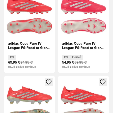
adidas Copa Pure IV
adidas Copa Pure IV
League FG Road to Glory -
League FG Road to Glory -
Solar Turbo/
Solar Turbo/
Ελεφαντόδοντο/μαύρο
Ελεφαντόδοντο/μαύρο
FG
FG
Παιδιά
Παιδιά
69,95 €
84,95 €
54,95 €
59,95 €
Πολλά μεγέθη διαθέσιμα
Πολλά μεγέθη διαθέσιμα
Ανοίγει ένα Modal για να συνδεθείτε ή να εγγραφείτε ως μέλ
Ανοίγει ένα Modal για να συνδ