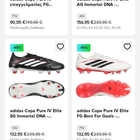
επαγγελματίας FG
AG Immortal DNA -
Immortal DNA - μαύρο/
μαύρο/Διαυγές κόκκινο
Διαυγές κόκκινο
FG
AG
90,95 €
149,95 €
156,95 €
239,95 €
Πολλά μεγέθη διαθέσιμα
EU 41½, EU 42, EU 42½, EU 44
Ανοίγει ένα Modal για να συνδεθείτε ή να εγγραφείτε ως μέλ
Ανοίγει ένα Modal για να συνδ
-45%
-45%
adidas Copa Pure IV Elite
adidas Copa Pure IV Elite
SG Immortal DNA -
FG Born For Goals -
μαύρο/Διαυγές κόκκινο
Υποδήματα Λευκά/
Μηδέν Μεταλλικό/
SG
FG
μαύρο/Διαυγές κόκκινο
132,95 €
239,95 €
132,95 €
239,95 €
Πολλά μεγέθη διαθέσιμα
EU 39½, EU 40, EU 40½