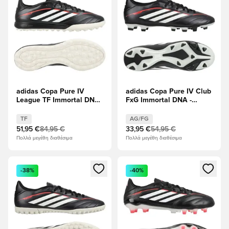
adidas Copa Pure IV
adidas Copa Pure IV Club
League TF Immortal DNA
FxG Immortal DNA -
- μαύρο/Διαυγές κόκκινο
μαύρο/Διαυγές κόκκινο
TF
AG/FG
51,95 €
84,95 €
33,95 €
54,95 €
Πολλά μεγέθη διαθέσιμα
Πολλά μεγέθη διαθέσιμα
Ανοίγει ένα Modal για να συνδεθείτε ή να εγγραφείτε ως μέλ
Ανοίγει ένα Modal για να συνδ
-38%
-40%