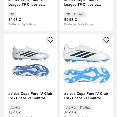
adidas Copa Pure IV
adidas Copa Pure IV
League TF Chaos vs
League TF Chaos vs
Control
Control Παιδιά
TF
TF
Παιδιά
84,95 €
59,95 €
Πολλά μεγέθη διαθέσιμα
Πολλά μεγέθη διαθέσιμα
Ανοίγει ένα Modal για να συνδεθείτε ή να εγγραφείτε ως μέλ
Ανοίγει ένα Modal για να συνδ
adidas Copa Pure IV Club
adidas Copa Pure IV Club
FxG Chaos vs Control
FxG Chaos vs Control
Παιδιά
AG/FG
AG/FG
Παιδιά
54,95 €
39,95 €