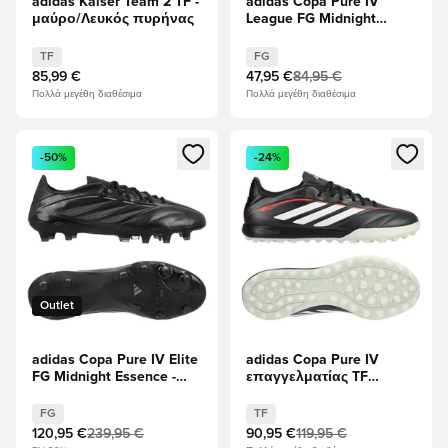
adidas Kaiser Team 2 TF -
adidas Copa Pure IV
μαύρο/Λευκός πυρήνας
League FG Midnight
Essence - μαύρο/
Άνθρακας/Νυχτερινό
TF
FG
μεταλλικό
85,99 €
47,95 €
84,95 €
Πολλά μεγέθη διαθέσιμα
Πολλά μεγέθη διαθέσιμα
Ανοίγει ένα Modal για να συνδεθείτε ή να εγγραφείτε ως μέλ
Ανοίγει ένα Modal για να συνδ
-50%
-24%
Outlet
adidas Copa Pure IV Elite
adidas Copa Pure IV
FG Midnight Essence -
επαγγελματίας TF
μαύρο/Άνθρακας/
Immortal DNA - μαύρο/
Νυχτερινό μεταλλικό
Διαυγές κόκκινο
FG
TF
120,95 €
239,95 €
90,95 €
119,95 €