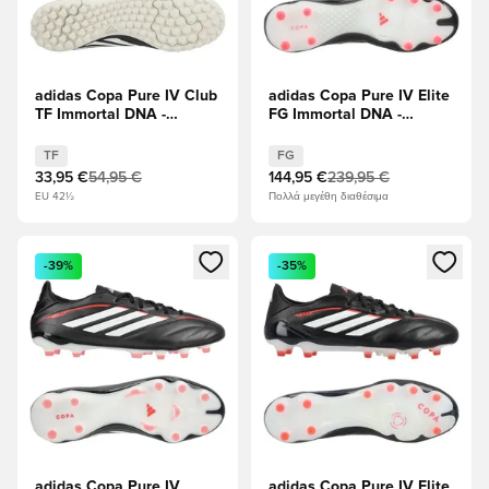
adidas Copa Pure IV Club
adidas Copa Pure IV Elite
TF Immortal DNA -
FG Immortal DNA -
μαύρο/Διαυγές κόκκινο
μαύρο/Διαυγές κόκκινο
TF
FG
33,95 €
54,95 €
144,95 €
239,95 €
EU 42½
Πολλά μεγέθη διαθέσιμα
Ανοίγει ένα Modal για να συνδεθείτε ή να εγγραφείτε ως μέλ
Ανοίγει ένα Modal για να συνδ
-39%
-35%
adidas Copa Pure IV
adidas Copa Pure IV Elite