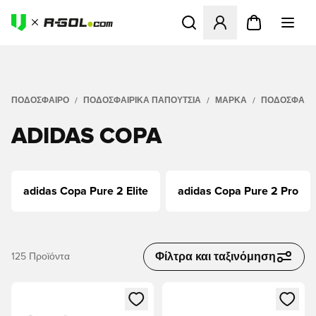
Ανοίγει ένα Modal για να συ
ΠΟΔΟΣΦΑΙΡΟ
ΠΟΔΟΣΦΑΙΡΙΚΆ ΠΑΠΟΎΤΣΙΑ
ΜΆΡΚΑ
ΠΟΔΟΣΦΑΙΡΙ
ADIDAS COPA
adidas Copa Pure 2 Elite
adidas Copa Pure 2 Pro
Φίλτρα και ταξινόμηση
125
Προϊόντα
Ανοίγει ένα Modal για να συνδεθείτε ή να εγγραφείτε ως μέλ
Ανοίγει ένα Modal για να συνδ