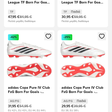
League TF Born For Goals
League TF Born For Goals
- Υποδήματα Λευκά/
- Υποδήματα Λευκά/
Μηδέν Μεταλλικό/
Μηδέν Μεταλλικό/
TF
TF
Παιδιά
μαύρο/Διαυγές κόκκινο
μαύρο/Διαυγές κόκκινο
47,95 €
84,95 €
30,95 €
59,95 €
Παιδιά
Πολλά μεγέθη διαθέσιμα
Πολλά μεγέθη διαθέσιμα
Ανοίγει ένα Modal για να συνδεθείτε ή να εγγραφείτε ως μέλ
Ανοίγει ένα Modal για να συνδ
-42%
-25%
adidas Copa Pure IV Club
adidas Copa Pure IV Club
FxG Born For Goals -
FxG Born For Goals -
Υποδήματα Λευκά/
Υποδήματα Λευκά/
Μηδέν Μεταλλικό/
Μηδέν Μεταλλικό/
AG/FG
AG/FG
Παιδιά
μαύρο/Διαυγές κόκκινο
μαύρο/Διαυγές κόκκινο
31,95 €
54,95 €
29,95 €
39,95 €
Παιδιά
EU 42½, EU 43½, EU 44, EU 44½
EU 38, EU 38½