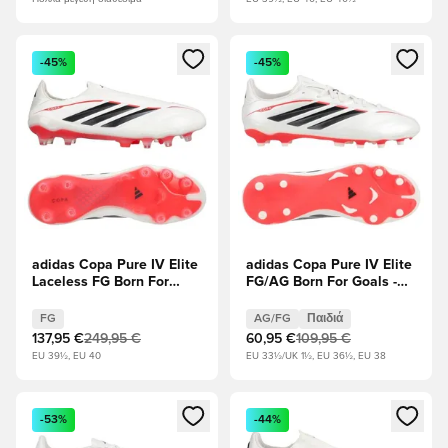
Ανοίγει ένα Modal για να συνδεθείτε ή να εγγραφείτε ως μέλ
Ανοίγει ένα Modal για να συνδ
-45%
-45%
adidas Copa Pure IV Elite
adidas Copa Pure IV Elite
Laceless FG Born For
FG/AG Born For Goals -
Goals - Υποδήματα
Υποδήματα Λευκά/
Λευκά/Μηδέν Μεταλλικό/
Μηδέν Μεταλλικό/
FG
AG/FG
Παιδιά
μαύρο/Διαυγές κόκκινο
μαύρο/Διαυγές κόκκινο
137,95 €
249,95 €
60,95 €
109,95 €
Παιδιά
EU 39½, EU 40
EU 33½/UK 1½, EU 36½, EU 38
Ανοίγει ένα Modal για να συνδεθείτε ή να εγγραφείτε ως μέλ
Ανοίγει ένα Modal για να συνδ
-53%
-44%