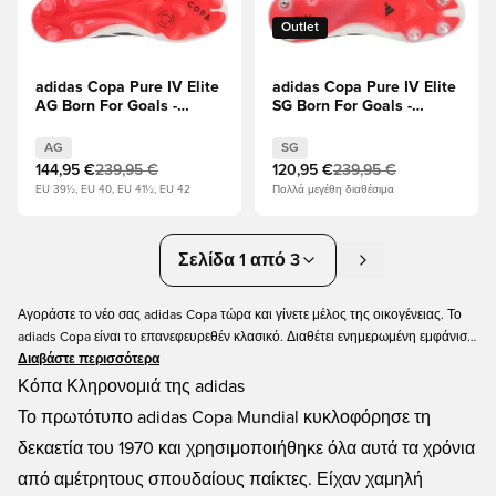
Outlet
adidas Copa Pure IV Elite
adidas Copa Pure IV Elite
AG Born For Goals -
SG Born For Goals -
Υποδήματα Λευκά/
Υποδήματα Λευκά/
Μηδέν Μεταλλικό/
Μηδέν Μεταλλικό/
AG
SG
μαύρο/Διαυγές κόκκινο
μαύρο/Διαυγές κόκκινο
144,95 €
239,95 €
120,95 €
239,95 €
EU 39½, EU 40, EU 41½, EU 42
Πολλά μεγέθη διαθέσιμα
Σελίδα 1 από 3
Αγοράστε το νέο σας adidas Copa τώρα και γίνετε μέλος της οικογένειας. Το
adiads Copa είναι το επανεφευρεθέν κλασικό. Διαθέτει ενημερωμένη εμφάνιση
και τεχνολογία. Είναι κορυφαία ποιότητα και η καλύτερη δυνατή άνεση.
Διαβάστε περισσότερα
Υπάρχουν από τη δεκαετία του '80 και παραμένουν φαβορί. Αν ψάχνετε να
Κόπα Κληρονομιά της adidas
πάρετε ένα ζευγάρι Copa's, το Unisportstore προσφέρει μια μεγάλη ποικιλία
Το πρωτότυπο adidas Copa Mundial κυκλοφόρησε τη
σε μεγέθη τόσο για ενήλικες όσο και για παιδιά.
δεκαετία του 1970 και χρησιμοποιήθηκε όλα αυτά τα χρόνια
από αμέτρητους σπουδαίους παίκτες. Είχαν χαμηλή