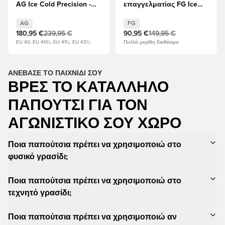
AG Ice Cold Precision -
επαγγελματίας FG Ice
Υποδήματα Λευκά
Cold Precision - Taupe
Metallic/Μηδέν
AG
FG
Μεταλλικό/Νυχτερινό
180,95 €
239,95 €
90,95 €
149,95 €
μεταλλικό
EU 40, EU 40½, EU 41½, EU 43½
Πολλά μεγέθη διαθέσιμα
ΑΝΈΒΑΣΕ ΤΟ ΠΑΙΧΝΊΔΙ ΣΟΥ
ΒΡΕΣ ΤΟ ΚΑΤΆΛΛΗΛΟ
ΠΑΠΟΎΤΣΙ ΓΙΑ ΤΟΝ
ΑΓΩΝΙΣΤΙΚΌ ΣΟΥ ΧΏΡΟ
Ποια παπούτσια πρέπει να χρησιμοποιώ στο
φυσικό γρασίδι;
Ποια παπούτσια πρέπει να χρησιμοποιώ στο
τεχνητό γρασίδι;
Ποια παπούτσια πρέπει να χρησιμοποιώ αν