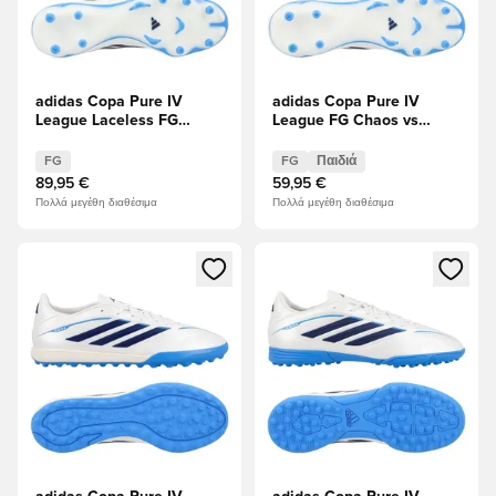
adidas Copa Pure IV
adidas Copa Pure IV
League Laceless FG
League FG Chaos vs
Chaos vs Control
Control Παιδιά
FG
FG
Παιδιά
89,95 €
59,95 €
Πολλά μεγέθη διαθέσιμα
Πολλά μεγέθη διαθέσιμα
Ανοίγει ένα Modal για να συνδεθείτε ή να εγγραφείτε ως μέλ
Ανοίγει ένα Modal για να συνδ