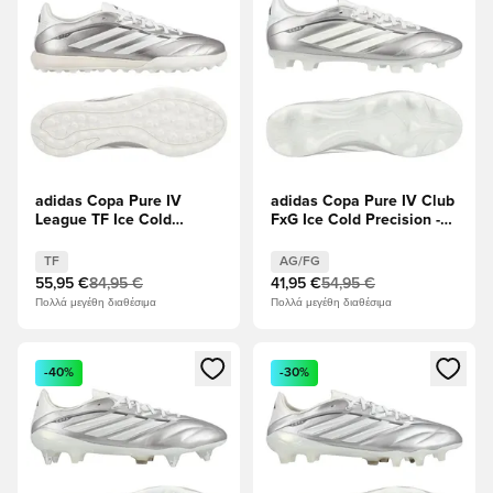
adidas Copa Pure IV
adidas Copa Pure IV Club
League TF Ice Cold
FxG Ice Cold Precision -
Precision - Taupe
Taupe Metallic/Μηδέν
Metallic/Μηδέν
Μεταλλικό/Νυχτερινό
TF
AG/FG
Μεταλλικό/Νυχτερινό
μεταλλικό
55,95 €
84,95 €
41,95 €
54,95 €
μεταλλικό
Πολλά μεγέθη διαθέσιμα
Πολλά μεγέθη διαθέσιμα
Ανοίγει ένα Modal για να συνδεθείτε ή να εγγραφείτε ως μέλ
Ανοίγει ένα Modal για να συνδ
-40%
-30%