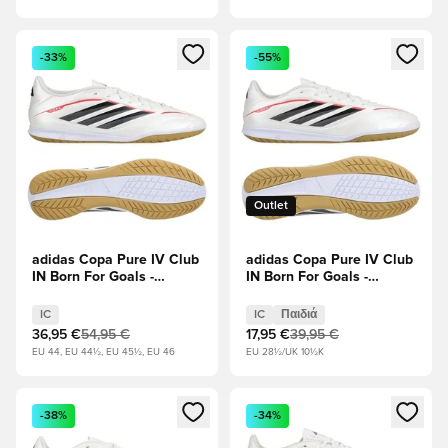
Ανοίγει ένα Modal για να συνδεθείτε ή να εγγραφείτε ως μέλ
Ανοίγει ένα Modal για να συνδ
-33%
-55%
Outlet
adidas Copa Pure IV Club
adidas Copa Pure IV Club
IN Born For Goals -
IN Born For Goals -
Υποδήματα Λευκά/
Υποδήματα Λευκά/
Μηδέν Μεταλλικό/
Μηδέν Μεταλλικό/
IC
IC
Παιδιά
μαύρο/Διαυγές κόκκινο
μαύρο/Διαυγές κόκκινο
36,95 €
54,95 €
17,95 €
39,95 €
Παιδιά
EU 44, EU 44½, EU 45½, EU 46
EU 28½/UK 10½K
Ανοίγει ένα Modal για να συνδεθείτε ή να εγγραφείτε ως μέλ
Ανοίγει ένα Modal για να συνδ
-38%
-34%