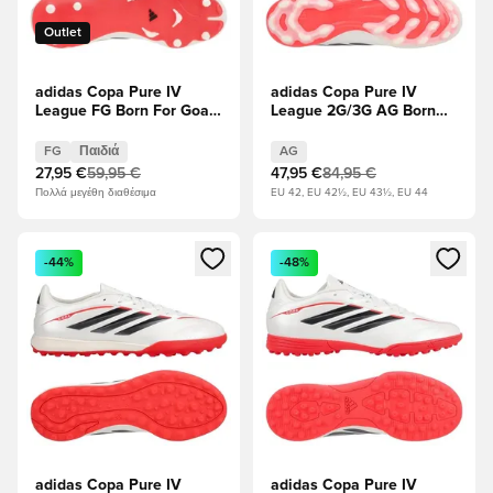
Outlet
adidas Copa Pure IV
adidas Copa Pure IV
League FG Born For Goals
League 2G/3G AG Born
- Υποδήματα Λευκά/
For Goals - Υποδήματα
Μηδέν Μεταλλικό/
Λευκά/Μηδέν Μεταλλικό/
FG
Παιδιά
AG
μαύρο/Διαυγές κόκκινο
μαύρο/Διαυγές κόκκινο
27,95 €
59,95 €
47,95 €
84,95 €
Παιδιά
Πολλά μεγέθη διαθέσιμα
EU 42, EU 42½, EU 43½, EU 44
Ανοίγει ένα Modal για να συνδεθείτε ή να εγγραφείτε ως μέλ
Ανοίγει ένα Modal για να συνδ
-44%
-48%
adidas Copa Pure IV
adidas Copa Pure IV