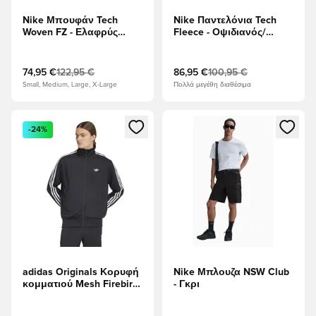
Nike Μπουφάν Tech
Nike Παντελόνια Tech
Woven FZ - Ελαφρύς
Fleece - Οψιδιανός/
Στρατός/Μεσαία ελιά/
μαύρο
μαύρο
74,95 €
122,95 €
86,95 €
100,95 €
Small, Medium, Large, X-Large
Πολλά μεγέθη διαθέσιμα
Ανοίγει ένα Modal για να συνδεθείτε ή να εγγραφείτε ως μέλ
Ανοίγει ένα Modal για να συνδ
-24%
adidas Originals Κορυφή
Nike Μπλουζα NSW Club
κομματιού Mesh Firebird
- Γκρι
- μαύρο/Λευκό