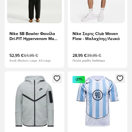
Nike SB Bowler Φανέλα
Nike Σορτς Club Woven
Dri-FIT Hypervenom Mad
Flow - Μαλαχίτης/Λευκό
90 - μαύρο/Λευκό
ΠΕΡΙΟΡΙΣΜΈΝΗ
ΈΚΔΟΣΗ
52,95 €
64,95 €
28,95 €
39,95 €
Small, Medium, Large, XX-Large
Πολλά μεγέθη διαθέσιμα
Ανοίγει ένα Modal για να συνδεθείτε ή να εγγραφείτε ως μέλ
Ανοίγει ένα Modal για να συνδ
-27%