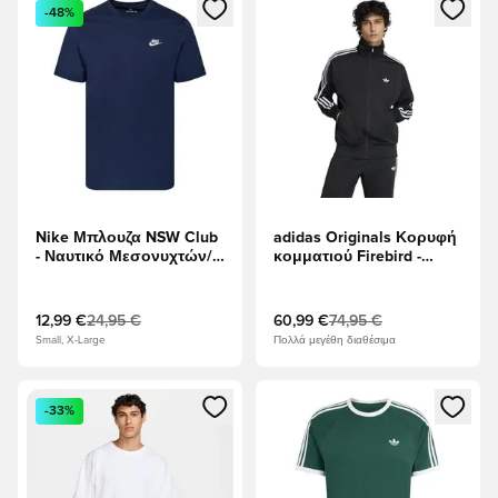
Ανοίγει ένα Modal για να συνδεθείτε ή να εγγραφείτε ως μέλ
Ανοίγει ένα Modal για να συνδ
-48%
Nike Μπλουζα NSW Club
adidas Originals Κορυφή
- Ναυτικό Μεσονυχτών/
κομματιού Firebird -
Λευκό
μαύρο/Λευκό
12,99 €
24,95 €
60,99 €
74,95 €
Small, X-Large
Πολλά μεγέθη διαθέσιμα
Ανοίγει ένα Modal για να συνδεθείτε ή να εγγραφείτε ως μέλ
Ανοίγει ένα Modal για να συνδ
-33%