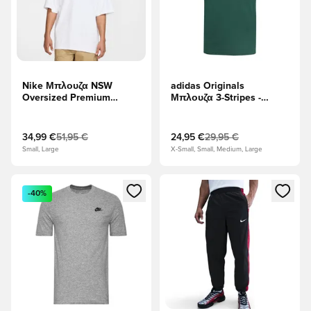
Nike Μπλουζα NSW
adidas Originals
Oversized Premium
Μπλουζα 3-Stripes -
Essentials - Λευκό
Πυρήνας Πράσινος
34,99 €
51,95 €
24,95 €
29,95 €
Small, Large
X-Small, Small, Medium, Large
Ανοίγει ένα Modal για να συνδεθείτε ή να εγγραφείτε ως μέλ
Ανοίγει ένα Modal για να συνδ
-40%