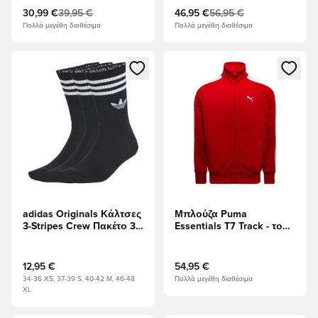
30,99 €
39,95 €
46,95 €
56,95 €
Πολλά μεγέθη διαθέσιμα
Πολλά μεγέθη διαθέσιμα
Ανοίγει ένα Modal για να συνδεθείτε ή να εγγραφείτε ως μέλ
Ανοίγει ένα Modal για να συνδ
adidas Originals Κάλτσες
Μπλούζα Puma
3-Stripes Crew Πακέτο 3 -
Essentials T7 Track - το
μαύρο/Λευκό
κόκκινο
12,95 €
54,95 €
34-36 XS, 37-39 S, 40-42 M, 46-48
Πολλά μεγέθη διαθέσιμα
XL