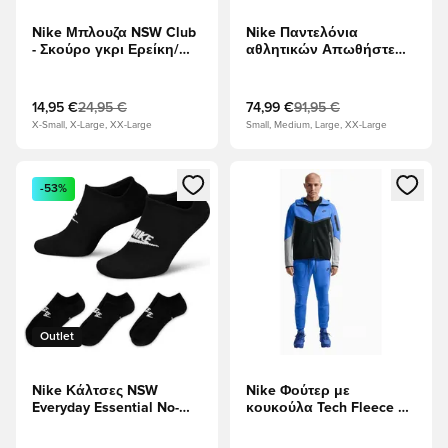
Nike Μπλουζα NSW Club
Nike Παντελόνια
- Σκούρο γκρι Ερείκη/
αθλητικών Απωθήστε
μαύρο
T90 - μαύρο/
Γυμναστήριο Κόκκινο/
Πανιά
14,95 €
24,95 €
74,99 €
91,95 €
X-Small, X-Large, XX-Large
Small, Medium, Large, XX-Large
Ανοίγει ένα Modal για να συνδεθείτε ή να εγγραφείτε ως μέλ
Ανοίγει ένα Modal για να συνδ
-53%
Outlet
Nike Κάλτσες NSW
Nike Φούτερ με
Everyday Essential No-
κουκούλα Tech Fleece FZ
Show Πακέτο 3 - μαύρο/
Γουίντρενερ -
Λευκό
λυπημένος/Ανοιχτό