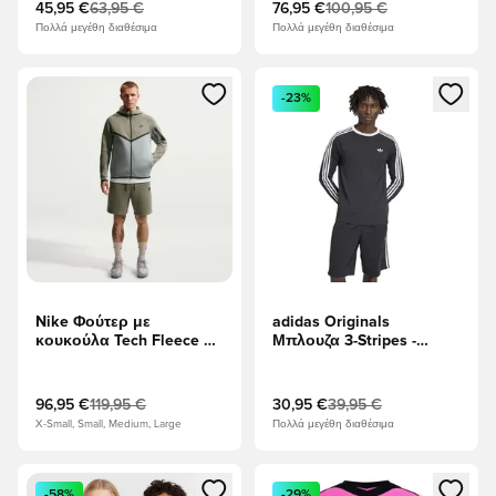
Γυμναστήριο Κόκκινο
45,95 €
63,95 €
76,95 €
100,95 €
Πολλά μεγέθη διαθέσιμα
Πολλά μεγέθη διαθέσιμα
Ανοίγει ένα Modal για να συνδεθείτε ή να εγγραφείτε ως μέλ
Ανοίγει ένα Modal για να συνδ
-23%
Nike Φούτερ με
adidas Originals
κουκούλα Tech Fleece FZ
Μπλουζα 3-Stripes -
Γουίντρενερ - Silver
μαύρο Μακριά μανίκια
Sage/Ελαφριά
ελαφρόπετρα/μαύρο
96,95 €
119,95 €
30,95 €
39,95 €
X-Small, Small, Medium, Large
Πολλά μεγέθη διαθέσιμα
Ανοίγει ένα Modal για να συνδεθείτε ή να εγγραφείτε ως μέλ
Ανοίγει ένα Modal για να συνδ
-58%
-29%