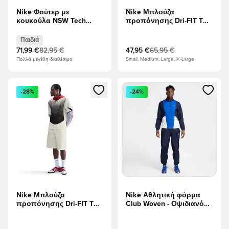
Nike Φούτερ με
Nike Μπλούζα
κουκούλα NSW Tech
προπόνησης Dri-FIT T90
Fleece FZ - DK Γκρέι
Energy Jersey - Ψυχικό
Χέδερ/μαύρο Παιδιά
Μπλε/Λευκό/μαύρο/
Παιδιά
μαύρο
71,99 €
82,95 €
47,95 €
65,95 €
Πολλά μεγέθη διαθέσιμα
Small, Medium, Large, X-Large
Ανοίγει ένα Modal για να συνδεθείτε ή να εγγραφείτε ως μέλ
Ανοίγει ένα Modal για να συνδ
-28%
-24%
Nike Μπλούζα
Nike Αθλητική φόρμα
προπόνησης Dri-FIT T90
Club Woven - Οψιδιανός/
Energy Jersey - Πανιά/
Λευκό/Βασιλικό παιχνίδι
μαύρο/μαύρο/