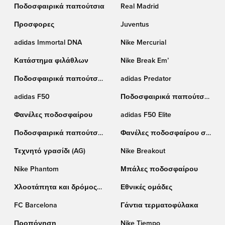
Ποδοσφαιρικά παπούτσια
Real Madrid
Προσφορες
Juventus
adidas Immortal DNA
Nike Mercurial
Κατάστημα φιλάθλων
Nike Break Em’
Ποδοσφαιρικά παπούτσια
adidas Predator
Nike
adidas F50
Ποδοσφαιρικά παπούτσια
Puma
Φανέλες ποδοσφαίρου
adidas F50 Elite
Ποδοσφαιρικά παπούτσια
Φανέλες ποδοσφαίρου σε
adidas
έκπτωση
Τεχνητό γρασίδι (AG)
Nike Breakout
Nike Phantom
Μπάλες ποδοσφαίρου
Χλοοτάπητα και δρόμος
Εθνικές ομάδες
(TF)
FC Barcelona
Γάντια τερματοφύλακα
Προπόνηση
Nike Tiempo