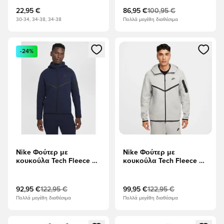
22,95 €
86,95 €
100,95 €
30-34, 34-38, 34-38
Πολλά μεγέθη διαθέσιμα
Ανοίγει ένα Modal για να συνδεθείτε ή να εγγραφείτε ως μέλ
Ανοίγει ένα Modal για να συνδ
-24%
Nike Φούτερ με
Nike Φούτερ με
κουκούλα Tech Fleece FZ
κουκούλα Tech Fleece FZ
Γουίντρενερ -
Γουίντρενερ - DK Γκρέι
Οψιδιανός/μαύρο
Χέδερ/μαύρο
92,95 €
122,95 €
99,95 €
122,95 €
Πολλά μεγέθη διαθέσιμα
Πολλά μεγέθη διαθέσιμα