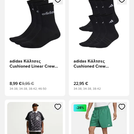
adidas Κάλτσες
adidas Κάλτσες
Cushioned Linear Crew
Cushioned Crew
Πακέτο 3 - μαύρο/Λευκό
Συσκευασία 6 - μαύρο/
Λευκό
8,99 €
9,95 €
22,95 €
34-38, 34-38, 38-42, 46-50
34-38, 34-38, 38-42
Ανοίγει ένα Modal για να συνδεθείτε ή να εγγραφείτε ως μέλ
Ανοίγει ένα Modal για να συνδ
-28%