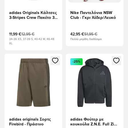
adidas Originals Κάλτσες
Nike Παντελόνια NSW
3-Stripes Crew Πακέτο 3 -
Club - Γκρι Χέδερ/Λευκό
Λευκό/μαύρο
11,99 €
12,95 €
42,95 €
51,95 €
34-36 XS, 37-39 S, 40-42 M, 46-48
Πολλά μεγέθη διαθέσιμα
XL
Ανοίγει ένα Modal για να συνδεθείτε ή να εγγραφείτε ως μέλ
Ανοίγει ένα Modal για να συνδ
-25%
adidas originals Σορτς
adidas Φούτερ με
Firebird - Πράσινο
κουκούλα Z.N.E. Full Zip -