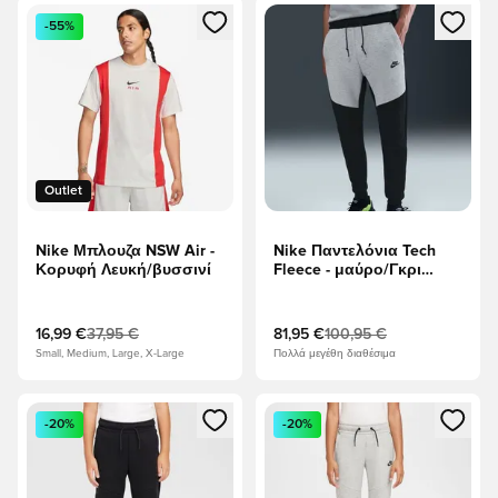
Ανοίγει ένα Modal για να συνδεθείτε ή να εγγραφείτε ως μέλ
Ανοίγει ένα Modal για να συνδ
-55%
Outlet
Nike Μπλουζα NSW Air -
Nike Παντελόνια Tech
Κορυφή Λευκή/βυσσινί
Fleece - μαύρο/Γκρι
Χέδερ
16,99 €
37,95 €
81,95 €
100,95 €
Small, Medium, Large, X-Large
Πολλά μεγέθη διαθέσιμα
Ανοίγει ένα Modal για να συνδεθείτε ή να εγγραφείτε ως μέλ
Ανοίγει ένα Modal για να συνδ
-20%
-20%