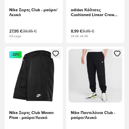
Nike Σορτς Club - μαύρο/
adidas Κάλτσες
Λευκό
Cushioned Linear Crew
Πακέτο 3 - Λευκό/μαύρο
27,95 €
39,95 €
8,99 €
9,95 €
XX-Large
34-38, 34-38
Ανοίγει ένα Modal για να συνδεθείτε ή να εγγραφείτε ως μέλ
Ανοίγει ένα Modal για να συνδ
-22%
Nike Σορτς Club Woven
Nike Παντελόνια Club -
Flow - μαύρο/Λευκό
μαύρο/Λευκό