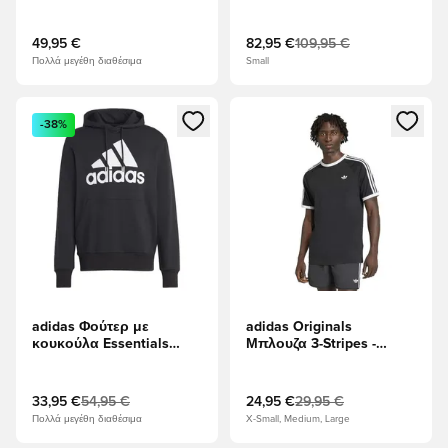
μαύρο
49,95 €
82,95 €
109,95 €
Πολλά μεγέθη διαθέσιμα
Small
Ανοίγει ένα Modal για να συνδεθείτε ή να εγγραφείτε ως μέλ
Ανοίγει ένα Modal για να συνδ
-38%
adidas Φούτερ με
adidas Originals
κουκούλα Essentials
Μπλουζα 3-Stripes -
French Terry Big Logo -
μαύρο
μαύρο/Λευκό
33,95 €
54,95 €
24,95 €
29,95 €
Πολλά μεγέθη διαθέσιμα
X-Small, Medium, Large