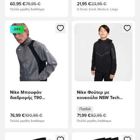
60,95 €
79,95 €
21,95 €
23,95 €
Πολλά μεγέθη διαθέσιμα
X-Small, Small, Medium, Large
Ανοίγει ένα Modal για να συνδεθείτε ή να εγγραφείτε ως μέλ
Ανοίγει ένα Modal για να συνδ
-24%
Nike Μπουφάν
Nike Φούτερ με
διαδρομής T90
κουκούλα NSW Tech
Απωθήστε Woven - Γκρι/
Fleece FZ - μαύρο Παιδιά
μαύρο/Πανιά
Παιδιά
76,99 €
100,95 €
71,99 €
82,95 €
Πολλά μεγέθη διαθέσιμα
Πολλά μεγέθη διαθέσιμα
Ανοίγει ένα Modal για να συνδεθείτε ή να εγγραφείτε ως μέλ
Ανοίγει ένα Modal για να συνδ