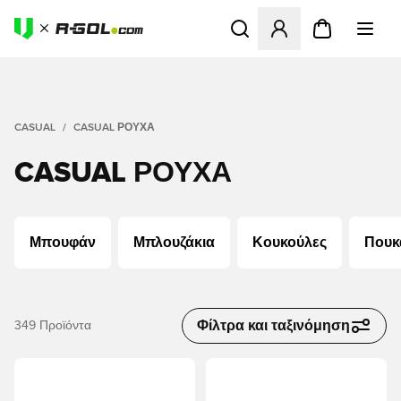
Ανοίγει ένα Modal για να συ
CASUAL
CASUAL ΡΟΎΧΑ
CASUAL ΡΟΎΧΑ
Μπουφάν
Μπλουζάκια
Κουκούλες
Πουκ
Φίλτρα και ταξινόμηση
349
Προϊόντα