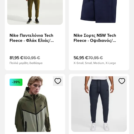
Nike Παντελόνια Tech
Nike Σορτς NSW Tech
Fleece - Φλάκ Ελιάς/
Fleece - Οψιδιανός/
μαύρο
μαύρο
81,95 €
100,95 €
56,95 €
70,95 €
Πολλά μεγέθη διαθέσιμα
X-Small, Small, Medium, X-Large
Ανοίγει ένα Modal για να συνδεθείτε ή να εγγραφείτε ως μέλ
Ανοίγει ένα Modal για να συνδ
-39%