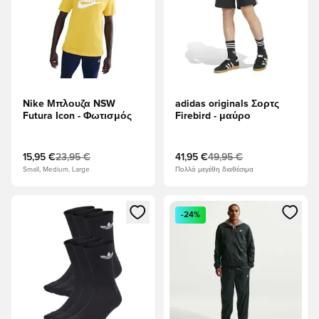
Nike Μπλουζα NSW
adidas originals Σορτς
Futura Icon - Φωτισμός
Firebird - μαύρο
15,95 €
23,95 €
41,95 €
49,95 €
Small, Medium, Large
Πολλά μεγέθη διαθέσιμα
Ανοίγει ένα Modal για να συνδεθείτε ή να εγγραφείτε ως μέλ
Ανοίγει ένα Modal για να συνδ
-24%