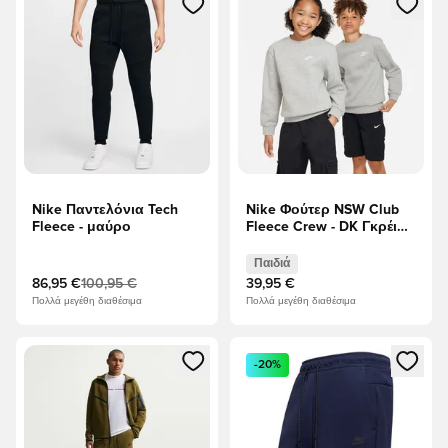
Nike Παντελόνια Tech
Nike Φούτερ NSW Club
Fleece - μαύρο
Fleece Crew - DK Γκρέι
Χέδερ/Λευκό Παιδιά
Παιδιά
86,95 €
100,95 €
39,95 €
Πολλά μεγέθη διαθέσιμα
Πολλά μεγέθη διαθέσιμα
Ανοίγει ένα Modal για να συνδεθείτε ή να εγγραφείτε ως μέλ
Ανοίγει ένα Modal για να συνδ
-20%