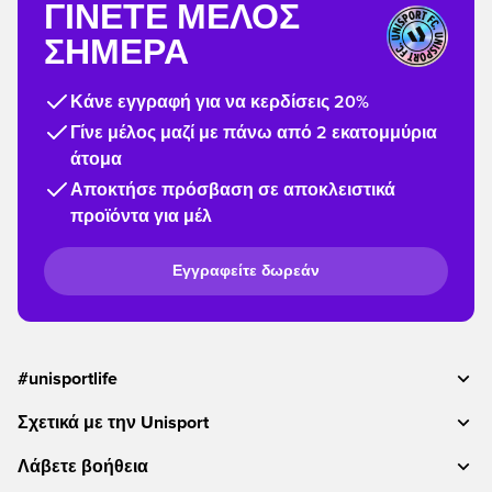
ΓΊΝΕΤΕ ΜΈΛΟΣ
ΣΉΜΕΡΑ
Κάνε εγγραφή για να κερδίσεις 20%
Γίνε μέλος μαζί με πάνω από 2 εκατομμύρια
άτομα
Αποκτήσε πρόσβαση σε αποκλειστικά
προϊόντα για μέλ
Εγγραφείτε δωρεάν
#unisportlife
Σχετικά με την Unisport
Λάβετε βοήθεια