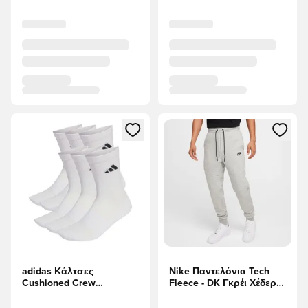
Ανοίγει ένα Modal για να συνδεθείτε ή να εγγραφείτε ως μέλ
Ανοίγει ένα Modal για να συνδ
adidas Κάλτσες
Nike Παντελόνια Tech
Cushioned Crew
Fleece - DK Γκρέι Χέδερ/
Συσκευασία 6 - Λευκό/
μαύρο
μαύρο