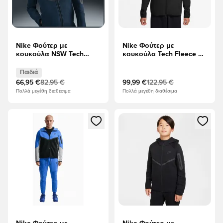
Nike Φούτερ με
Nike Φούτερ με
κουκούλα NSW Tech
κουκούλα Tech Fleece FZ
Fleece FZ - Οψιδιανός/
Γουίντρενερ - μαύρο
μαύρο Παιδιά
Παιδιά
66,95 €
82,95 €
99,99 €
122,95 €
Πολλά μεγέθη διαθέσιμα
Πολλά μεγέθη διαθέσιμα
Ανοίγει ένα Modal για να συνδεθείτε ή να εγγραφείτε ως μέλ
Ανοίγει ένα Modal για να συνδ