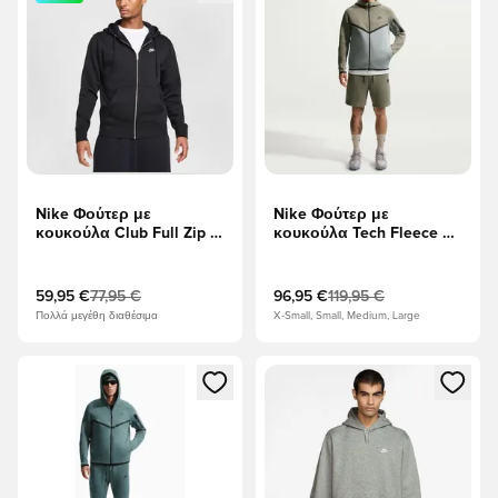
Nike Φούτερ με
Nike Φούτερ με
κουκούλα Club Full Zip -
κουκούλα Tech Fleece FZ
μαύρο/Λευκό
Γουίντρενερ - Silver
Sage/Ελαφριά
ελαφρόπετρα/μαύρο
59,95 €
77,95 €
96,95 €
119,95 €
Πολλά μεγέθη διαθέσιμα
X-Small, Small, Medium, Large
Ανοίγει ένα Modal για να συνδεθείτε ή να εγγραφείτε ως μέλ
Ανοίγει ένα Modal για να συνδ