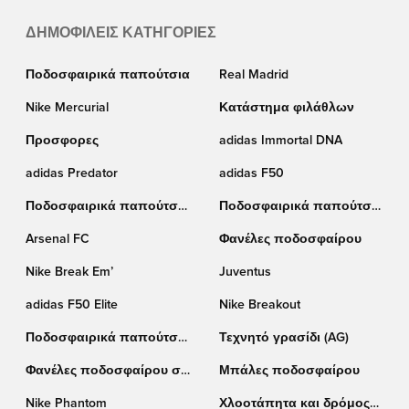
ΔΗΜΟΦΙΛΕΊΣ ΚΑΤΗΓΟΡΊΕΣ
Ποδοσφαιρικά παπούτσια
Real Madrid
Nike Mercurial
Κατάστημα φιλάθλων
Προσφορες
adidas Immortal DNA
adidas Predator
adidas F50
Ποδοσφαιρικά παπούτσια
Ποδοσφαιρικά παπούτσια
Puma
Nike
Arsenal FC
Φανέλες ποδοσφαίρου
Nike Break Em’
Juventus
adidas F50 Elite
Nike Breakout
Ποδοσφαιρικά παπούτσια
Τεχνητό γρασίδι (AG)
adidas
Φανέλες ποδοσφαίρου σε
Μπάλες ποδοσφαίρου
έκπτωση
Nike Phantom
Χλοοτάπητα και δρόμος