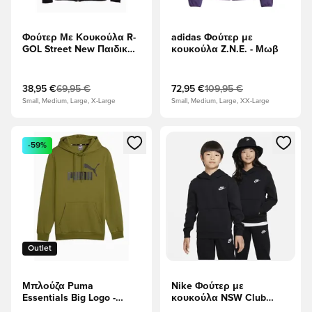
Φούτερ Με Κουκούλα R-
adidas Φούτερ με
GOL Street New Παιδικό -
κουκούλα Z.N.E. - Μωβ
μαύρος
38,95 €
69,95 €
72,95 €
109,95 €
Small, Medium, Large, X-Large
Small, Medium, Large, XX-Large
Ανοίγει ένα Modal για να συνδεθείτε ή να εγγραφείτε ως μέλ
Ανοίγει ένα Modal για να συνδ
-59%
Outlet
Μπλούζα Puma
Nike Φούτερ με
Essentials Big Logo -
κουκούλα NSW Club
πράσινος
Fleece - μαύρο/Λευκό