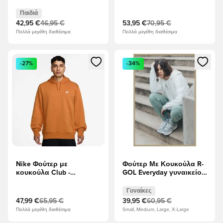
Fleece - DK Γκρέι Χέδερ/
Γκρι/Λευκό
Λευκό Παιδιά
Παιδιά
42,95 €
46,95 €
53,95 €
70,95 €
Πολλά μεγέθη διαθέσιμα
Πολλά μεγέθη διαθέσιμα
Ανοίγει ένα Modal για να συνδεθείτε ή να εγγραφείτε ως μέλ
Ανοίγει ένα Modal για να συνδ
-27%
-34%
Nike Φούτερ με
Φούτερ Με Κουκούλα R-
κουκούλα Club -
GOL Everyday γυναικείο -
Μονάρχης/Λευκό
άσπρο
Γυναίκες
47,99 €
65,95 €
39,95 €
60,95 €
Πολλά μεγέθη διαθέσιμα
Small, Medium, Large, X-Large