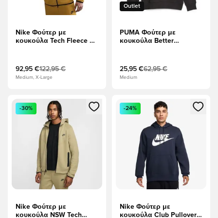
Outlet
Nike Φούτερ με
PUMA Φούτερ με
κουκούλα Tech Fleece FZ
κουκούλα Better
Γουίντρενερ - Κίτρινο/
Essentials - μαύρο
μαύρο
92,95 €
122,95 €
25,95 €
62,95 €
Medium, X-Large
Medium
Ανοίγει ένα Modal για να συνδεθείτε ή να εγγραφείτε ως μέλ
Ανοίγει ένα Modal για να συνδ
-30%
-24%
Nike Φούτερ με
Nike Φούτερ με
κουκούλα NSW Tech
κουκούλα Club Pullover