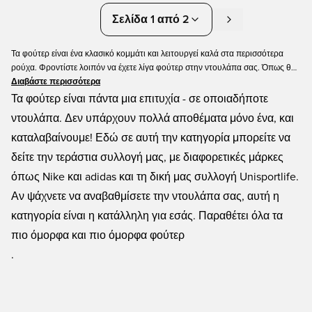
Σελίδα 1 από 2
Τα φούτερ είναι ένα κλασικό κομμάτι και λειτουργεί καλά στα περισσότερα
ρούχα. Φροντίστε λοιπόν να έχετε λίγα φούτερ στην ντουλάπα σας. Όπως θα
περίμενε κανείς από την Unisport, όλα τα swetshirts μας έχουν μια σπορ
Διαβάστε περισσότερα
εμφάνιση - καθιστώντας την εξαιρετική επιλογή για αθλητική μόδα. Εδώ στη
Τα φούτερ είναι πάντα μια επιτυχία - σε οποιαδήποτε
συλλογή φούτερ μας μπορείτε να βρείτε όλα όσα έχει να προσφέρει η
ντουλάπα. Δεν υπάρχουν πολλά αποθέματα μόνο ένα, και
Unisport, συμπεριλαμβανομένων συλλογών όπως Nike Tech Fllece και adidas
καταλαβαίνουμε! Εδώ σε αυτή την κατηγορία μπορείτε να
Originals.
δείτε την τεράστια συλλογή μας, με διαφορετικές μάρκες
όπως Nike και adidas και τη δική μας συλλογή Unisportlife.
Αν ψάχνετε να αναβαθμίσετε την ντουλάπα σας, αυτή η
κατηγορία είναι η κατάλληλη για εσάς. Παραθέτει όλα τα
πιο όμορφα και πιο όμορφα φούτερ
.