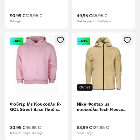
Fleece FZ - Ουδέτερη
Fleece - Οψιδιανός/
ελιά/μαύρο
Λευκό
90,99 €
129,95 €
49,95 €
65,95 €
X-Large
Πολλά μεγέθη διαθέσιμα
Ανοίγει ένα Modal για να συνδεθείτε ή να εγγραφείτε ως μέλ
Ανοίγει ένα Modal για να συνδ
-34%
-49%
Outlet
Φούτερ Με Κουκούλα R-
Nike Φούτερ με
GOL Street Base Παιδικό
κουκούλα Tech Fleece
- ροζ
Essentials Full Zip
Lightweight - Κίτρινο/
μαύρο
30,95 €
46,95 €
63,99 €
124,95 €
Medium, Large, X-Large
Small, Large