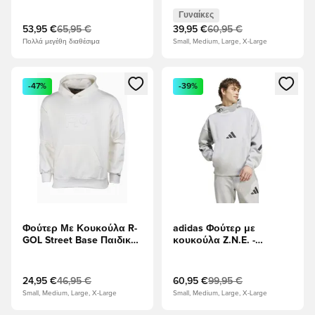
Λευκό
πράσινος
Γυναίκες
53,95 €
65,95 €
39,95 €
60,95 €
Πολλά μεγέθη διαθέσιμα
Small, Medium, Large, X-Large
Ανοίγει ένα Modal για να συνδεθείτε ή να εγγραφείτε ως μέλ
Ανοίγει ένα Modal για να συνδ
-47%
-39%
Φούτερ Με Κουκούλα R-
adidas Φούτερ με
GOL Street Base Παιδικό
κουκούλα Z.N.E. -
- άσπρο
Μεσαία γκρι ερείκη
24,95 €
46,95 €
60,95 €
99,95 €
Small, Medium, Large, X-Large
Small, Medium, Large, X-Large