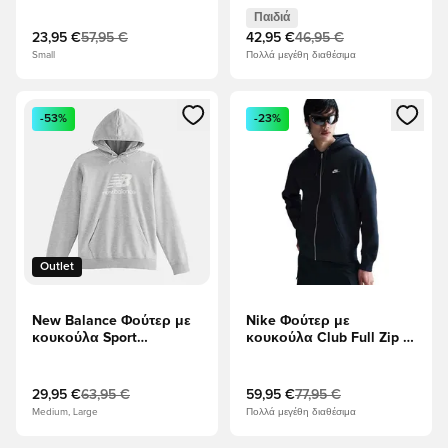
Παιδιά
Παιδιά
23,95 €
57,95 €
42,95 €
46,95 €
Small
Πολλά μεγέθη διαθέσιμα
Ανοίγει ένα Modal για να συνδεθείτε ή να εγγραφείτε ως μέλ
Ανοίγει ένα Modal για να συνδ
-53%
-23%
Outlet
New Balance Φούτερ με
Nike Φούτερ με
κουκούλα Sport
κουκούλα Club Full Zip -
Essentials French Terry -
Οψιδιανός/Λευκό
Αθλητικό Γκρι
29,95 €
63,95 €
59,95 €
77,95 €
Medium, Large
Πολλά μεγέθη διαθέσιμα