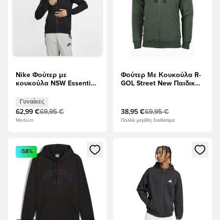
Nike Φούτερ με
Φούτερ Με Κουκούλα R-
κουκούλα NSW Essential
GOL Street New Παιδικό -
Fleece - μαύρο/Λευκό
πράσινος
Γυναίκες
Γυναίκες
62,99 €
69,95 €
38,95 €
69,95 €
Medium
Πολλά μεγέθη διαθέσιμα
Ανοίγει ένα Modal για να συνδεθείτε ή να εγγραφείτε ως μέλ
Ανοίγει ένα Modal για να συνδ
-58%