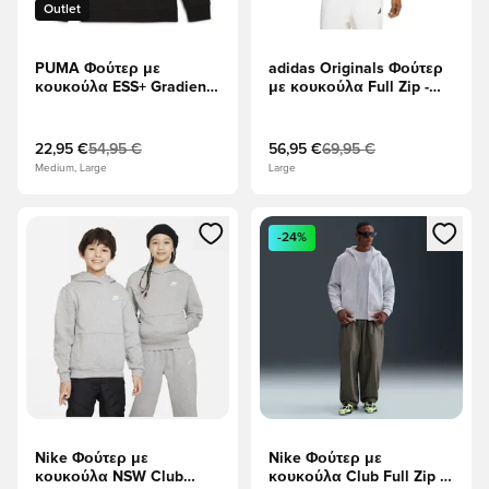
Outlet
PUMA Φούτερ με
adidas Originals Φούτερ
κουκούλα ESS+ Gradient -
με κουκούλα Full Zip -
μαύρο
μαύρο
22,95 €
54,95 €
56,95 €
69,95 €
Medium, Large
Large
Ανοίγει ένα Modal για να συνδεθείτε ή να εγγραφείτε ως μέλ
Ανοίγει ένα Modal για να συνδ
-24%
Nike Φούτερ με
Nike Φούτερ με
κουκούλα NSW Club
κουκούλα Club Full Zip -