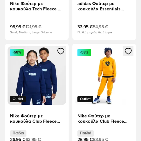
Nike Φούτερ με
adidas Φούτερ με
κουκούλα Tech Fleece FZ
κουκούλα Essentials
Γουίντρενερ - Κρέμα/
French Terry Big Logo -
μαύρο
μαύρο/Λευκό
98,95 €
121,95 €
33,95 €
54,95 €
Small, Medium, Large, X-Large
Πολλά μεγέθη διαθέσιμα
Ανοίγει ένα Modal για να συνδεθείτε ή να εγγραφείτε ως μέλ
Ανοίγει ένα Modal για να συνδ
-58%
-58%
Outlet
Outlet
Nike Φούτερ με
Nike Φούτερ με
κουκούλα Club Fleece
κουκούλα Club Fleece
Erling Haaland Personal
Erling Haaland -
Edition - Μπλε κενό/
Πανεπιστημιακός
Παιδιά
Παιδιά
Πανεπιστήμιο Μπλε
Χρυσός/Μαυρισμένο
26,95 €
63,95 €
26,95 €
63,95 €