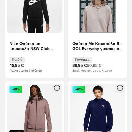
Nike Φούτερ με
Φούτερ Με Κουκούλα R-
κουκούλα NSW Club
GOL Everyday γυναικείο -
Fleece - μαύρο/Λευκό
ροζ
Παιδιά
Παιδιά
Γυναίκες
46,95 €
39,95 €
60,95 €
Πολλά μεγέθη διαθέσιμα
Small, Medium, Large, X-Large
Ανοίγει ένα Modal για να συνδεθείτε ή να εγγραφείτε ως μέλ
Ανοίγει ένα Modal για να συνδ
-49%
-40%