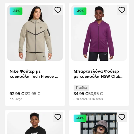
Ανοίγει ένα Modal για να συνδεθείτε ή να εγγραφείτε ως μέλ
Ανοίγει ένα Modal για να συνδ
-24%
-39%
Nike Φούτερ με
Μπαρτσελόνα Φούτερ
κουκούλα Tech Fleece FZ
με κουκούλα NSW Club
- Ελαφρύς Στρατός/
FZ - Μωβ Παιδιά
μαύρο
Παιδιά
92,95 €
122,95 €
34,95 €
56,95 €
XX-Large
8-10 Years, 14-16 Years
Ανοίγει ένα Modal για να συνδεθείτε ή να εγγραφείτε ως μέλ
Ανοίγει ένα Modal για να συνδ
-34%