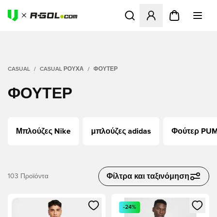
Ανοίγει ένα Modal για να συ
CASUAL
CASUAL ΡΟΎΧΑ
ΦΟΎΤΕΡ
ΦΟΎΤΕΡ
Μπλούζες Nike
μπλούζες adidas
Φούτερ PU
Φίλτρα και ταξινόμηση
103
Προϊόντα
Ανοίγει ένα Modal για να συνδεθείτε ή να εγγραφείτε ως μέλ
Ανοίγει ένα Modal για να συνδ
-24%