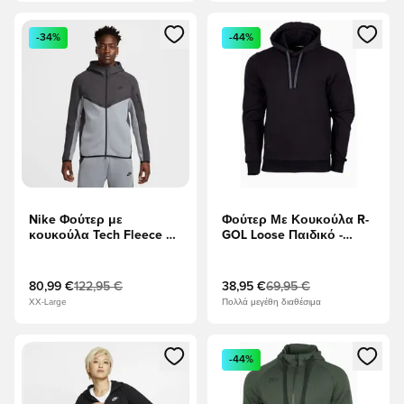
Ανοίγει ένα Modal για να συνδεθείτε ή να εγγραφείτε ως μέλ
Ανοίγει ένα Modal για να συνδ
-34%
-44%
Nike Φούτερ με
Φούτερ Με Κουκούλα R-
κουκούλα Tech Fleece FZ
GOL Loose Παιδικό -
- Ανθρακίτης/μαύρο
μαύρος
80,99 €
122,95 €
38,95 €
69,95 €
XX-Large
Πολλά μεγέθη διαθέσιμα
Ανοίγει ένα Modal για να συνδεθείτε ή να εγγραφείτε ως μέλ
Ανοίγει ένα Modal για να συνδ
-44%