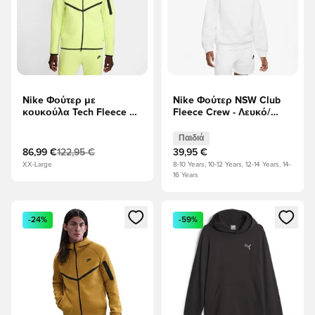
Nike Φούτερ με
Nike Φούτερ NSW Club
κουκούλα Tech Fleece FZ
Fleece Crew - Λευκό/
- Τονωτικό λεμονιού/
μαύρο Παιδιά
μαύρο
Παιδιά
86,99 €
122,95 €
39,95 €
XX-Large
8-10 Years, 10-12 Years, 12-14 Years, 14-
16 Years
Ανοίγει ένα Modal για να συνδεθείτε ή να εγγραφείτε ως μέλ
Ανοίγει ένα Modal για να συνδ
-24%
-59%