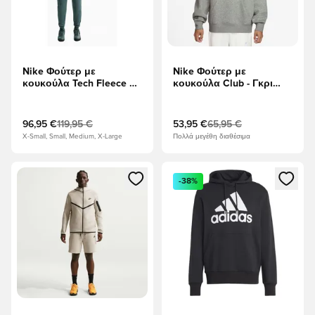
Nike Φούτερ με
Nike Φούτερ με
κουκούλα Tech Fleece FZ
κουκούλα Club - Γκρι
Γουίντρενερ - Πράσινο/
Χέδερ/Γκρι καπνού/
μαύρο
Λευκό
96,95 €
119,95 €
53,95 €
65,95 €
X-Small, Small, Medium, X-Large
Πολλά μεγέθη διαθέσιμα
Ανοίγει ένα Modal για να συνδεθείτε ή να εγγραφείτε ως μέλ
Ανοίγει ένα Modal για να συνδ
-38%