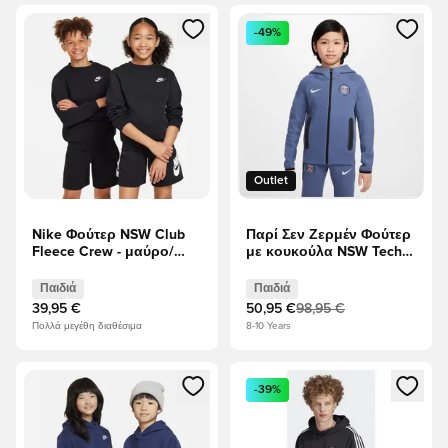
Ανοίγει ένα Modal για να συνδεθείτε ή να εγγραφείτε ως μέλ
Ανοίγει ένα Modal για να συνδ
-49%
Outlet
Nike Φούτερ NSW Club
Παρί Σεν Ζερμέν Φούτερ
Fleece Crew - μαύρο/
με κουκούλα NSW Tech
Λευκό Παιδιά
Fleece FZ - Διάχυτο
μπλε/Λευκό Παιδιά
Παιδιά
Παιδιά
39,95 €
50,95 €
98,95 €
Πολλά μεγέθη διαθέσιμα
8-10 Years
Ανοίγει ένα Modal για να συνδεθείτε ή να εγγραφείτε ως μέλ
Ανοίγει ένα Modal για να συνδ
-39%