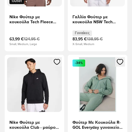
Outlet
Nike Φούτερ με
Γαλλία Φούτερ με
κουκούλα Tech Fleece
κουκούλα NSW Tech
Essentials Full Zip
Fleece FZ Γυναικείο
Lightweight - Δαμάσκηνο
Ευρώ 2025 - Μπλε κενό/
Γυναίκες
Ροζ Γυναίκες
63,99 €
124,95 €
83,95 €
138,95 €
Small, Medium, Large
X-Small, Medium
Ανοίγει ένα Modal για να συνδεθείτε ή να εγγραφείτε ως μέλ
Ανοίγει ένα Modal για να συνδ
-34%
Nike Φούτερ με
Φούτερ Με Κουκούλα R-
κουκούλα Club - μαύρο/
GOL Everyday γυναικείο -