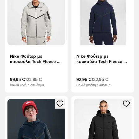
Nike Φούτερ με
Nike Φούτερ με
κουκούλα Tech Fleece FZ
κουκούλα Tech Fleece FZ
Γουίντρενερ - DK Γκρέι
Γουίντρενερ -
Χέδερ/μαύρο
Οψιδιανός/μαύρο
99,95 €
122,95 €
92,95 €
122,95 €
Πολλά μεγέθη διαθέσιμα
Πολλά μεγέθη διαθέσιμα
Ανοίγει ένα Modal για να συνδεθείτε ή να εγγραφείτε ως μέλ
Ανοίγει ένα Modal για να συνδ