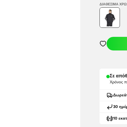
ΔΙΑΘΈΣΙΜΑ ΧΡ
Ανοίγει ένα M
Σε απόθ
Χρόνος π
Δωρεά
30 ημέ
10 εκα