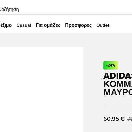
ναζήτηση
έξιμο
Casual
Για ομάδες
Προσφορες
Outlet
-
24
%
ADIDA
ΚΟΜΜΑ
ΜΑΎΡ
60,95 €
7