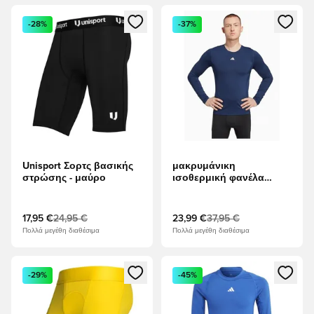
Ανοίγει ένα Modal για να συνδεθείτε ή να εγγραφείτε ως μέλ
Ανοίγει ένα Modal για να συνδ
-28%
-37%
Unisport Σορτς βασικής
μακρυμάνικη
στρώσης - μαύρο
ισοθερμική φανέλα
adidas Techfit LS -
ναυτικό μπλε
17,95 €
24,95 €
23,99 €
37,95 €
Πολλά μεγέθη διαθέσιμα
Πολλά μεγέθη διαθέσιμα
Ανοίγει ένα Modal για να συνδεθείτε ή να εγγραφείτε ως μέλ
Ανοίγει ένα Modal για να συνδ
-29%
-45%