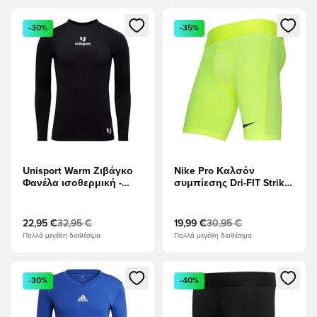
Ανοίγει ένα Modal για να συνδεθείτε ή να εγγραφείτε ως μέλ
Ανοίγει ένα Modal για να συνδ
-30%
-35%
Unisport Warm Ζιβάγκο
Nike Pro Καλσόν
Φανέλα ισοθερμική -
συμπίεσης Dri-FIT Strike
μαύρο
- Βολτ/μαύρο
22,95 €
32,95 €
19,99 €
30,95 €
Πολλά μεγέθη διαθέσιμα
Πολλά μεγέθη διαθέσιμα
Ανοίγει ένα Modal για να συνδεθείτε ή να εγγραφείτε ως μέλ
Ανοίγει ένα Modal για να συνδ
-30%
-40%