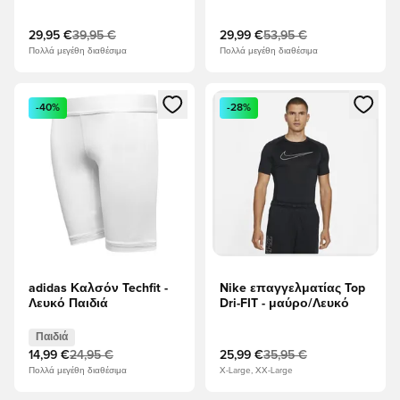
λυπημένος
29,95 €
39,95 €
29,99 €
53,95 €
Πολλά μεγέθη διαθέσιμα
Πολλά μεγέθη διαθέσιμα
Ανοίγει ένα Modal για να συνδεθείτε ή να εγγραφείτε ως μέλ
Ανοίγει ένα Modal για να συνδ
-40%
-28%
adidas Καλσόν Techfit -
Nike επαγγελματίας Top
Λευκό Παιδιά
Dri-FIT - μαύρο/Λευκό
Παιδιά
14,99 €
24,95 €
25,99 €
35,95 €
Πολλά μεγέθη διαθέσιμα
X-Large, XX-Large