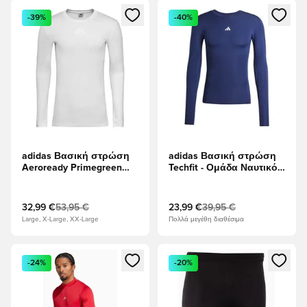
Ανοίγει ένα Modal για να συνδεθείτε ή να εγγραφείτε ως μέλ
Ανοίγει ένα Modal για να συνδ
-39%
-40%
adidas Βασική στρώση
adidas Βασική στρώση
Aeroready Primegreen
Techfit - Ομάδα Ναυτικό
Techfit Climawarm -
L/S
Λευκό
32,99 €
53,95 €
23,99 €
39,95 €
Large, X-Large, XX-Large
Πολλά μεγέθη διαθέσιμα
Ανοίγει ένα Modal για να συνδεθείτε ή να εγγραφείτε ως μέλ
Ανοίγει ένα Modal για να συνδ
-24%
-20%