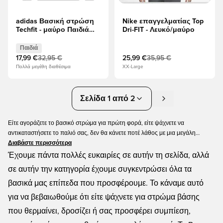
adidas Βασική στρώση
Nike επαγγελματίας Top
Techfit - μαύρο Παιδιά
Dri-FIT - Λευκό/μαύρο
L/S
Παιδιά
17,99 €
32,95 €
25,99 €
35,95 €
Πολλά μεγέθη διαθέσιμα
XX-Large
Σελίδα 1 από 2
Είτε αγοράζετε το βασικό στρώμα για πρώτη φορά, είτε ψάχνετε να
αντικαταστήσετε το παλιό σας, δεν θα κάνετε ποτέ λάθος με μια μεγάλη
προσφορά. Εδώ θα βρείτε όλο το βασικό μας επίπεδο που προσφέρεται, και
Διαβάστε περισσότερα
υπάρχουν πάντα πολλά για να διαλέξετε! Υπάρχει βασική στρώση που
Έχουμε πάντα πολλές ευκαιρίες σε αυτήν τη σελίδα, αλλά
προσφέρεται από μάρκες όπως η Nike και η Adidas et al, θα βρείτε
σε αυτήν την κατηγορία έχουμε συγκεντρώσει όλα τα
διαφορετικά μοντέλα, μεγέθη και χρώματα. Ο σωστός εξοπλισμός δεν
βασικά μας επίπεδα που προσφέρουμε. Το κάναμε αυτό
χρειάζεται να κοστίσει μια περιουσία και συχνά ενημερώνουμε αυτήν την
κατηγορία, ώστε να μπορούν να συμπεριληφθούν όλοι οι προϋπολογισμοί.
για να βεβαιωθούμε ότι είτε ψάχνετε για στρώμα βάσης
που θερμαίνει, δροσίζει ή σας προσφέρει συμπίεση,