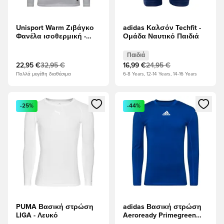
Unisport Warm Ζιβάγκο
adidas Καλσόν Techfit -
Φανέλα ισοθερμική -
Ομάδα Ναυτικό Παιδιά
Λευκό
Παιδιά
22,95 €
32,95 €
16,99 €
24,95 €
Πολλά μεγέθη διαθέσιμα
6-8 Years, 12-14 Years, 14-16 Years
Ανοίγει ένα Modal για να συνδεθείτε ή να εγγραφείτε ως μέλ
Ανοίγει ένα Modal για να συνδ
-25%
-44%
PUMA Βασική στρώση
adidas Βασική στρώση
LIGA - Λευκό
Aeroready Primegreen
Techfit Climawarm -