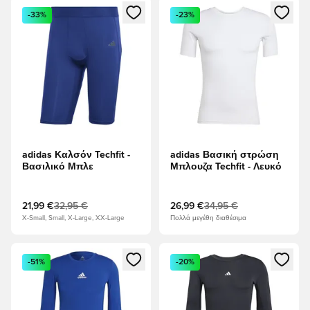
Ανοίγει ένα Modal για να συνδεθείτε ή να εγγραφείτε ως μέλ
Ανοίγει ένα Modal για να συνδ
-33%
-23%
adidas Καλσόν Techfit -
adidas Βασική στρώση
Βασιλικό Μπλε
Μπλουζα Techfit - Λευκό
21,99 €
32,95 €
26,99 €
34,95 €
X-Small, Small, X-Large, XX-Large
Πολλά μεγέθη διαθέσιμα
Ανοίγει ένα Modal για να συνδεθείτε ή να εγγραφείτε ως μέλ
Ανοίγει ένα Modal για να συνδ
-51%
-20%