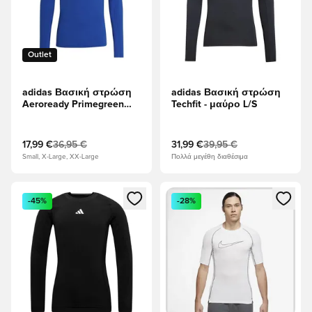
Outlet
adidas Βασική στρώση
adidas Βασική στρώση
Aeroready Primegreen
Techfit - μαύρο L/S
Techfit - Βασιλικό Μπλε
17,99 €
36,95 €
31,99 €
39,95 €
Small, X-Large, XX-Large
Πολλά μεγέθη διαθέσιμα
Ανοίγει ένα Modal για να συνδεθείτε ή να εγγραφείτε ως μέλ
Ανοίγει ένα Modal για να συνδ
-45%
-28%