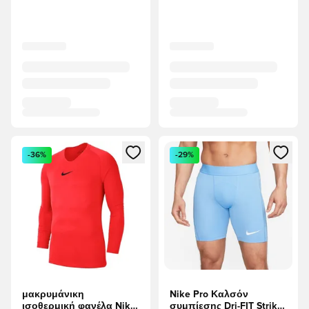
Ανοίγει ένα Modal για να συνδεθείτε ή να εγγραφείτε ως μέλ
Ανοίγει ένα Modal για να συνδ
-36%
-29%
μακρυμάνικη
Nike Pro Καλσόν
ισοθερμική φανέλα Nike
συμπίεσης Dri-FIT Strike