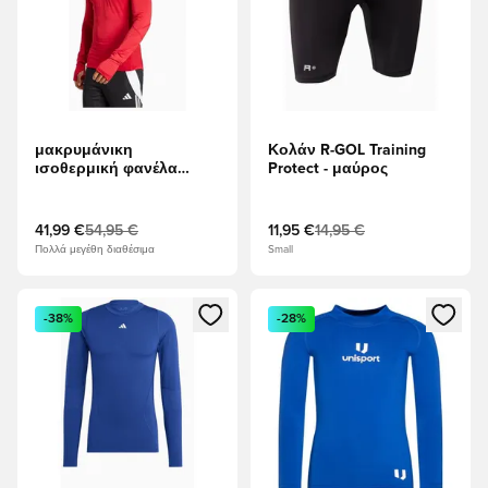
μακρυμάνικη
Κολάν R-GOL Training
ισοθερμική φανέλα
Protect - μαύρος
adidas Techfit Cold.Rdy
LS - το κόκκινο
41,99 €
54,95 €
11,95 €
14,95 €
Πολλά μεγέθη διαθέσιμα
Small
Ανοίγει ένα Modal για να συνδεθείτε ή να εγγραφείτε ως μέλ
Ανοίγει ένα Modal για να συνδ
-38%
-28%