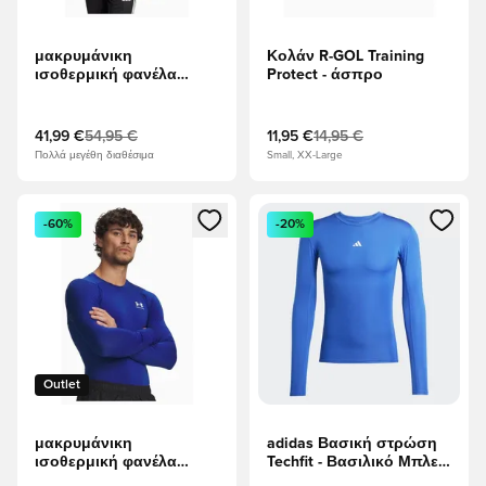
μακρυμάνικη
Κολάν R-GOL Training
ισοθερμική φανέλα
Protect - άσπρο
adidas Techfit Cold.Rdy
LS - μαύρος
41,99 €
54,95 €
11,95 €
14,95 €
Πολλά μεγέθη διαθέσιμα
Small, XX-Large
Ανοίγει ένα Modal για να συνδεθείτε ή να εγγραφείτε ως μέλ
Ανοίγει ένα Modal για να συνδ
-60%
-20%
Outlet
μακρυμάνικη
adidas Βασική στρώση
ισοθερμική φανέλα
Techfit - Βασιλικό Μπλε
Under Armour HeatGear
L/S