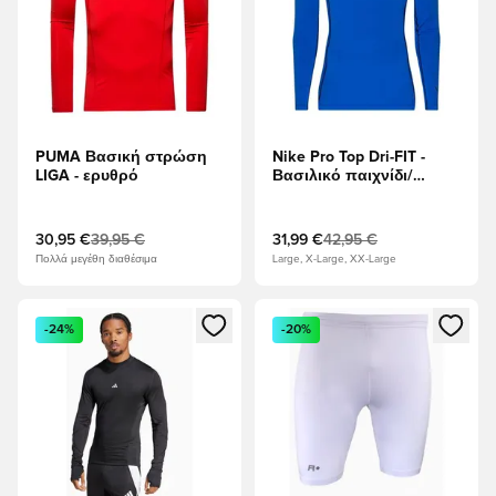
PUMA Βασική στρώση
Nike Pro Top Dri-FIT -
LIGA - ερυθρό
Βασιλικό παιχνίδι/
μαύρο Μακριά μανίκια
30,95 €
39,95 €
31,99 €
42,95 €
Πολλά μεγέθη διαθέσιμα
Large, X-Large, XX-Large
Ανοίγει ένα Modal για να συνδεθείτε ή να εγγραφείτε ως μέλ
Ανοίγει ένα Modal για να συνδ
-24%
-20%