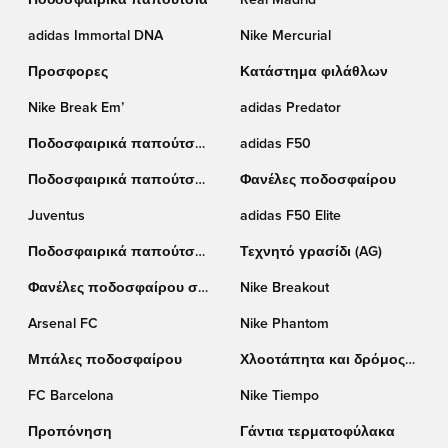
Ποδοσφαιρικά παπούτσια
Real Madrid
adidas Immortal DNA
Nike Mercurial
Προσφορες
Κατάστημα φιλάθλων
Nike Break Em’
adidas Predator
Ποδοσφαιρικά παπούτσια
adidas F50
Nike
Ποδοσφαιρικά παπούτσια
Φανέλες ποδοσφαίρου
Puma
Juventus
adidas F50 Elite
Ποδοσφαιρικά παπούτσια
Τεχνητό γρασίδι (AG)
adidas
Φανέλες ποδοσφαίρου σε
Nike Breakout
έκπτωση
Arsenal FC
Nike Phantom
Μπάλες ποδοσφαίρου
Χλοοτάπητα και δρόμος
(TF)
FC Barcelona
Nike Tiempo
Προπόνηση
Γάντια τερματοφύλακα