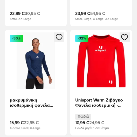
- Γκρι κασσίτερου/μαύρο
μανίκια
23,99 €
30,95 €
33,99 €
54,95 €
Small, XX-Large
Small, Large, X-Large, XX-Large
Ανοίγει ένα Modal για να συνδεθείτε ή να εγγραφείτε ως μέλ
Ανοίγει ένα Modal για να συνδ
-30%
-32%
μακρυμάνικη
Unisport Warm Ζιβάγκο
ισοθερμική φανέλα
Φανέλα ισοθερμική -
adidas Team Base Tee -
ερυθρό Παιδιά
μπλε
Παιδιά
15,99 €
22,95 €
16,95 €
24,95 €
X-Small, Small, X-Large
Πολλά μεγέθη διαθέσιμα