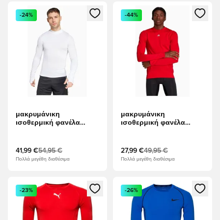
Ανοίγει ένα Modal για να συνδεθείτε ή να εγγραφείτε ως μέλ
Ανοίγει ένα Modal για να συνδ
-24%
-44%
μακρυμάνικη
μακρυμάνικη
ισοθερμική φανέλα
ισοθερμική φανέλα
adidas Techfit Cold.Rdy
adidas Techfit LS - το
LS - άσπρο
κόκκινο
41,99 €
54,95 €
27,99 €
49,95 €
Πολλά μεγέθη διαθέσιμα
Πολλά μεγέθη διαθέσιμα
Ανοίγει ένα Modal για να συνδεθείτε ή να εγγραφείτε ως μέλ
Ανοίγει ένα Modal για να συνδ
-23%
-26%