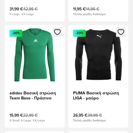
31,99 €
42,95 €
11,95 €
14,95 €
X-Large, XX-Large
Πολλά μεγέθη διαθέσιμα
Ανοίγει ένα Modal για να συνδεθείτε ή να εγγραφείτε ως μέλ
Ανοίγει ένα Modal για να συνδ
-30%
-33%
adidas Βασική στρώση
PUMA Βασική στρώση
Team Base - Πράσινο
LIGA - μαύρο
15,99 €
22,95 €
26,95 €
39,95 €
X-Small, X-Large, XX-Large
Πολλά μεγέθη διαθέσιμα