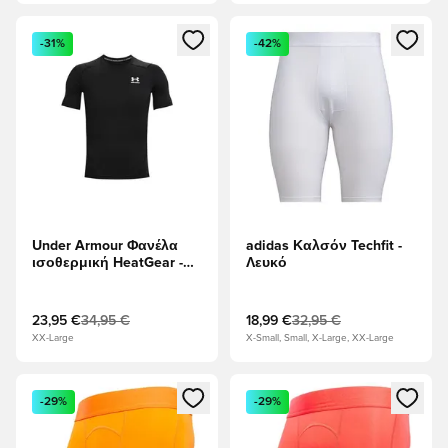
Ανοίγει ένα Modal για να συνδεθείτε ή να εγγραφείτε ως μέλ
Ανοίγει ένα Modal για να συνδ
-31%
-42%
Under Armour Φανέλα
adidas Καλσόν Techfit -
ισοθερμική HeatGear -
Λευκό
μαύρο
23,95 €
34,95 €
18,99 €
32,95 €
XX-Large
X-Small, Small, X-Large, XX-Large
Ανοίγει ένα Modal για να συνδεθείτε ή να εγγραφείτε ως μέλ
Ανοίγει ένα Modal για να συνδ
-29%
-29%