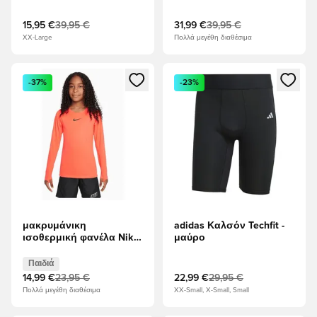
LS - μπλε
15,95 €
39,95 €
31,99 €
39,95 €
XX-Large
Πολλά μεγέθη διαθέσιμα
Ανοίγει ένα Modal για να συνδεθείτε ή να εγγραφείτε ως μέλ
Ανοίγει ένα Modal για να συνδ
-37%
-23%
μακρυμάνικη
adidas Καλσόν Techfit -
ισοθερμική φανέλα Nike
μαύρο
Dry Park First Layer LS
Παιδικό - το κόκκινο
Παιδιά
14,99 €
23,95 €
22,99 €
29,95 €
Πολλά μεγέθη διαθέσιμα
XX-Small, X-Small, Small