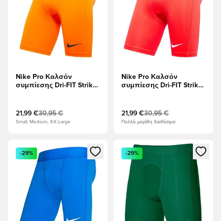
Nike Pro Καλσόν
Nike Pro Καλσόν
συμπίεσης Dri-FIT Strike
συμπίεσης Dri-FIT Strike
- Πορτοκαλί ασφαλείας/
- Πανεπιστήμιο Κόκκινο/
μαύρο
Λευκό
21,99 €
30,95 €
21,99 €
30,95 €
Small, Medium, XX-Large
Πολλά μεγέθη διαθέσιμα
Ανοίγει ένα Modal για να συνδεθείτε ή να εγγραφείτε ως μέλ
Ανοίγει ένα Modal για να συνδ
-29%
-29%