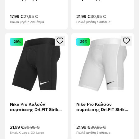
Dry Park First Layer LS -
- Πανεπιστήμιο Μπλε/
το κόκκινο
Λευκό
17,99 €
27,95 €
21,99 €
30,95 €
Πολλά μεγέθη διαθέσιμα
Πολλά μεγέθη διαθέσιμα
Ανοίγει ένα Modal για να συνδεθείτε ή να εγγραφείτε ως μέλ
Ανοίγει ένα Modal για να συνδ
-29%
-29%
Nike Pro Καλσόν
Nike Pro Καλσόν
συμπίεσης Dri-FIT Strike
συμπίεσης Dri-FIT Strike
- μαύρο/Λευκό
- Λευκό/μαύρο
21,99 €
30,95 €
21,99 €
30,95 €
Small, X-Large, XX-Large
Πολλά μεγέθη διαθέσιμα