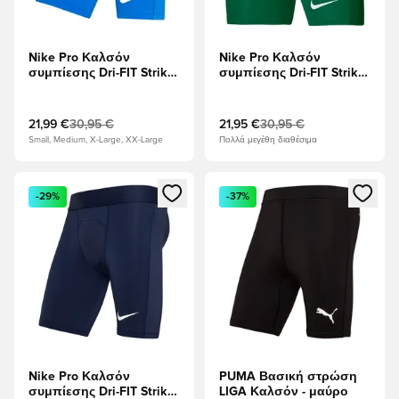
Nike Pro Καλσόν
Nike Pro Καλσόν
συμπίεσης Dri-FIT Strike
συμπίεσης Dri-FIT Strike
- Βασιλικό Μπλε/Λευκό
- Πράσινο πεύκο/Λευκό
21,99 €
30,95 €
21,95 €
30,95 €
Small, Medium, X-Large, XX-Large
Πολλά μεγέθη διαθέσιμα
Ανοίγει ένα Modal για να συνδεθείτε ή να εγγραφείτε ως μέλ
Ανοίγει ένα Modal για να συνδ
-29%
-37%
Nike Pro Καλσόν
PUMA Βασική στρώση
συμπίεσης Dri-FIT Strike
LIGA Καλσόν - μαύρο