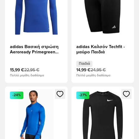
adidas Βασική στρώση
adidas Καλσόν Techfit -
Aeroready Primegreen
μαύρο Παιδιά
Team Base - Βασιλικό
Μπλε
Παιδιά
15,99 €
22,95 €
14,99 €
24,95 €
Πολλά μεγέθη διαθέσιμα
Πολλά μεγέθη διαθέσιμα
Ανοίγει ένα Modal για να συνδεθείτε ή να εγγραφείτε ως μέλ
Ανοίγει ένα Modal για να συνδ
-24%
-27%