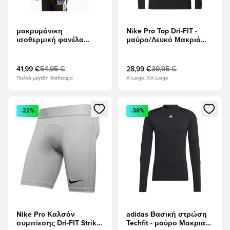
μακρυμάνικη
Nike Pro Top Dri-FIT -
ισοθερμική φανέλα
μαύρο/Λευκό Μακριά
adidas Techfit Cold.Rdy
μανίκια
LS - μπλε
41,99 €
54,95 €
28,99 €
39,95 €
Πολλά μεγέθη διαθέσιμα
X-Large, XX-Large
Ανοίγει ένα Modal για να συνδεθείτε ή να εγγραφείτε ως μέλ
Ανοίγει ένα Modal για να συνδ
-22%
-38%
Nike Pro Καλσόν
adidas Βασική στρώση
συμπίεσης Dri-FIT Strike
Techfit - μαύρο Μακριά