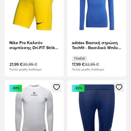
Nike Pro Καλσόν
adidas Βασική στρώση
συμπίεσης Dri-FIT Strike
Techfit - Βασιλικό Μπλε
- Περιήγηση Κίτρινο/
Παιδιά L/S
μαύρο
Παιδιά
21,99 €
30,95 €
17,99 €
32,95 €
Πολλά μεγέθη διαθέσιμα
Πολλά μεγέθη διαθέσιμα
Ανοίγει ένα Modal για να συνδεθείτε ή να εγγραφείτε ως μέλ
Ανοίγει ένα Modal για να συνδ
-30%
-32%