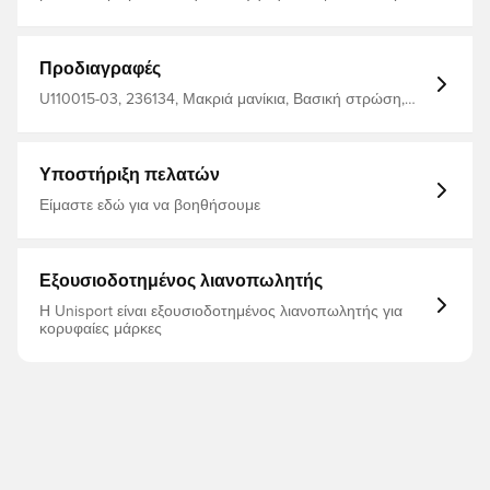
δροσερό και στεγνό . ραφές με επίπεδη κλειδαριά για
άνεση Κατασκευασμένο από 92% πολυεστέρα και 8%
σπάντεξ.
Προδιαγραφές
U110015-03, 236134, Μακριά μανίκια, Βασική στρώση,
Ανδρικά, Παιδιά, Μείνετε ζεστοί, Μείνετε στεγνοί,
Unisport, Μπλε
Υποστήριξη πελατών
Είμαστε εδώ για να βοηθήσουμε
Εξουσιοδοτημένος λιανοπωλητής
Η Unisport είναι εξουσιοδοτημένος λιανοπωλητής για
κορυφαίες μάρκες