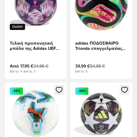
Outlet
Τελική προπονητική
adidas ΠΟΔΟΣΦΑΙΡΟ
μπάλα της Adidas UEFA
Trionda επαγγελματίας
Champions League
Beach Παγκόσμιο
Κύπελλο 2026 - μαύρο/
Τυρκουάζ/Διαυγές Ροζ/
Από
17,95 €
34,95 €
39,99 €
54,95 €
Διαυγές λεμόνι
Ball Sz. 4, Ball Sz. 5
Ball Sz. 5
Ανοίγει ένα Modal για να συνδεθείτε ή να εγγραφείτε ως μέλ
Ανοίγει ένα Modal για να συνδ
-39%
-38%