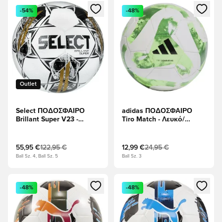
Ανοίγει ένα Modal για να συνδεθείτε ή να εγγραφείτε ως μέλ
Ανοίγει ένα Modal για να συνδ
-54%
-48%
Outlet
Select ΠΟΔΟΣΦΑΙΡΟ
adidas ΠΟΔΟΣΦΑΙΡΟ
Brillant Super V23 -
Tiro Match - Λευκό/
Λευκό/Γκρι
Ηλιακό πράσινο/μαύρο
55,95 €
122,95 €
12,99 €
24,95 €
Ball Sz. 4, Ball Sz. 5
Ball Sz. 3
Ανοίγει ένα Modal για να συνδεθείτε ή να εγγραφείτε ως μέλ
Ανοίγει ένα Modal για να συνδ
-48%
-48%