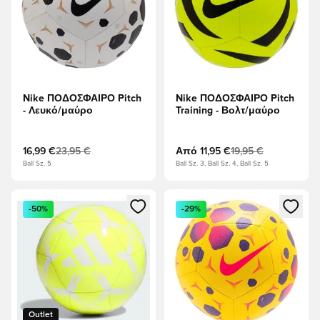
Nike ΠΟΔΟΣΦΑΙΡΟ Pitch
Nike ΠΟΔΟΣΦΑΙΡΟ Pitch
- Λευκό/μαύρο
Training - Βολτ/μαύρο
16,99 €
23,95 €
Από
11,95 €
19,95 €
Ball Sz. 5
Ball Sz. 3, Ball Sz. 4, Ball Sz. 5
Ανοίγει ένα Modal για να συνδεθείτε ή να εγγραφείτε ως μέλ
Ανοίγει ένα Modal για να συνδ
-50%
-29%
Outlet