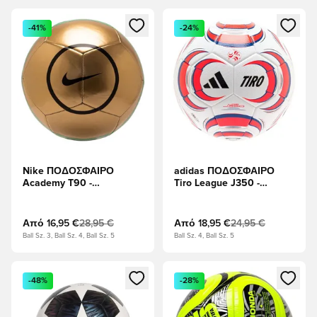
Ανοίγει ένα Modal για να συνδεθείτε ή να εγγραφείτε ως μέλ
Ανοίγει ένα Modal για να συνδ
-41%
-24%
Nike ΠΟΔΟΣΦΑΙΡΟ
adidas ΠΟΔΟΣΦΑΙΡΟ
Academy T90 -
Tiro League J350 -
Μεταλλικό Χρυσό/μαύρο
Λευκό/μαύρο/Διαυγές
κόκκινο/Δύναμη Μπλε
Από
16,95 €
28,95 €
Από
18,95 €
24,95 €
Ball Sz. 3, Ball Sz. 4, Ball Sz. 5
Ball Sz. 4, Ball Sz. 5
Ανοίγει ένα Modal για να συνδεθείτε ή να εγγραφείτε ως μέλ
Ανοίγει ένα Modal για να συνδ
-48%
-28%