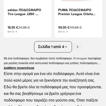
adidas ΠΟΔΟΣΦΑΙΡΟ
PUMA ΠΟΔΟΣΦΑΙΡΟ
Tiro League J290 -
Premier League Orbita
Λευκό/μαύρο/Διαυγές
Ultimate (FIFA® Quality
κόκκινο/Δύναμη Μπλε
Pro) Lights Αγωνιστική
μπάλα WP - Φλουό
18,95 €
24,95 €
99,95 €
141,95 €
Κίτρινο/Multicolor
Ball Sz. 5
Ball Sz. 5
Σελίδα 1 από 4
Με ένα ποδόσφαιρο, δεν συμβαίνει πολύ ποδόσφαιρο. Η Unisport προσφέρει
μια μεγάλη ποικιλία από εκπτωτικά ποδόσφαιρο και μπάλες ποδοσφαίρου,
για κάθε είδους προϋπολογισμό. Ανεξάρτητα από την προτίμησή σας στο
Διαβάστε περισσότερα
εμπορικό σήμα και την αφή, έχουμε μια υπέροχη συλλογή για εσάς. Εύκολη
Είστε στην αγορά για ένα νέο ποδόσφαιρο; Αυτό είναι ένα
αποστολή, χαμηλές τιμές, γρήγορη παράδοση - όλα με την Unisport.
πολύ καλό μέρος για να ξεκινήσετε την αναζήτησή σας.
Εδώ θα βρείτε όλα τα ποδόσφαιρά μας που προσφέρονται,
και θα σας βοηθήσουμε να βρείτε γρήγορα ένα
ποδόσφαιρο που ταιριάζει στο γούστο σας. Όταν παίζετε