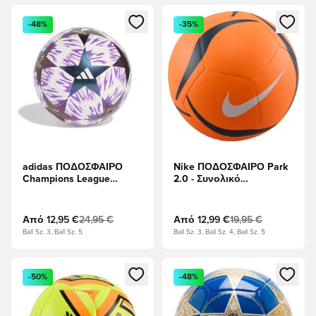
Ανοίγει ένα Modal για να συνδεθείτε ή να εγγραφείτε ως μέλ
Ανοίγει ένα Modal για να συνδ
-48%
-35%
adidas ΠΟΔΟΣΦΑΙΡΟ
Nike ΠΟΔΟΣΦΑΙΡΟ Park
Champions League
2.0 - Συνολικό
Τελικός 2025/26
πορτοκάλι/Θάντερ
Budapest Club - Λευκό/
Μπλε/Λευκό
Μωβ
Από
12,95 €
24,95 €
Από
12,99 €
19,95 €
Ball Sz. 3, Ball Sz. 5
Ball Sz. 3, Ball Sz. 4, Ball Sz. 5
Ανοίγει ένα Modal για να συνδεθείτε ή να εγγραφείτε ως μέλ
Ανοίγει ένα Modal για να συνδ
-50%
-48%