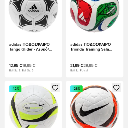
adidas ΠΟΔΟΣΦΑΙΡΟ
adidas ΠΟΔΟΣΦΑΙΡΟ
Tango Glider - Λευκό/
Trionda Training Sala
μαύρο
Παγκόσμιο Κύπελλο
2026 - Λευκό/Βασιλικό
Μπλε/Κόκκινο ρεύμα
12,95 €
19,95 €
21,99 €
29,95 €
Ball Sz. 3, Ball Sz. 5
Ball Sz. Futsal
Ανοίγει ένα Modal για να συνδεθείτε ή να εγγραφείτε ως μέλ
Ανοίγει ένα Modal για να συνδ
-42%
-28%