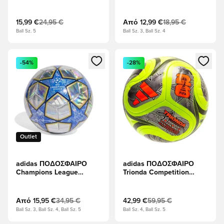
Κύπελλο 2026 -
Νυχτερινό Indigo/Ασημί
Μεταλλικό
15,99 €
24,95 €
Από
12,99 €
18,95 €
Ball Sz. 5
Ball Sz. 3, Ball Sz. 4
Ανοίγει ένα Modal για να συνδεθείτε ή να εγγραφείτε ως μέλ
Ανοίγει ένα Modal για να συνδ
-54%
-28%
Outlet
adidas ΠΟΔΟΣΦΑΙΡΟ
adidas ΠΟΔΟΣΦΑΙΡΟ
Champions League
Trionda Competition
2025/26 Training Foil -
Παγκόσμιο Κύπελλο
Ασημί Μεταλλικό/
2026 Χειμώνας - Διαυγές
λυπημένος
λεμόνι/μαύρο/Μέταλλο
Από
15,95 €
34,95 €
42,99 €
59,95 €
σιδήρου
Ball Sz. 3, Ball Sz. 4, Ball Sz. 5
Ball Sz. 4, Ball Sz. 5