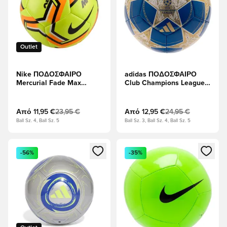
Outlet
Nike ΠΟΔΟΣΦΑΙΡΟ
adidas ΠΟΔΟΣΦΑΙΡΟ
Mercurial Fade Max
Club Champions League
Voltage - Βολτ/
2025/26 - Σκούρο μπλε/
Υπερπορφυρός/Λευκό
Ματ Χρυσό
Από
11,95 €
23,95 €
Από
12,95 €
24,95 €
Ball Sz. 4, Ball Sz. 5
Ball Sz. 3, Ball Sz. 4, Ball Sz. 5
Ανοίγει ένα Modal για να συνδεθείτε ή να εγγραφείτε ως μέλ
Ανοίγει ένα Modal για να συνδ
-56%
-35%