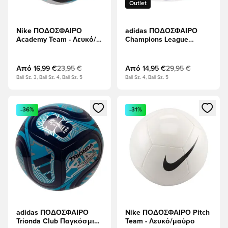
Outlet
Nike ΠΟΔΟΣΦΑΙΡΟ
adidas ΠΟΔΟΣΦΑΙΡΟ
Academy Team - Λευκό/
Champions League
Ανοιχτό μπλε/μαύρο
Τελικός 2025/26
Budapest Training -
Παντόνε/Λευκό
Από
16,99 €
23,95 €
Από
14,95 €
29,95 €
Ball Sz. 3, Ball Sz. 4, Ball Sz. 5
Ball Sz. 4, Ball Sz. 5
Ανοίγει ένα Modal για να συνδεθείτε ή να εγγραφείτε ως μέλ
Ανοίγει ένα Modal για να συνδ
-36%
-31%
adidas ΠΟΔΟΣΦΑΙΡΟ
Nike ΠΟΔΟΣΦΑΙΡΟ Pitch
Trionda Club Παγκόσμιο
Team - Λευκό/μαύρο