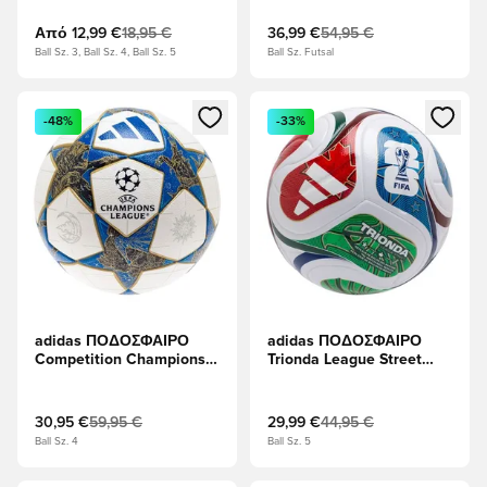
Κύπελλο 2026 - Λευκό/
Βασιλικό Μπλε/Κόκκινο
Από
12,99 €
18,95 €
36,99 €
54,95 €
ρεύμα
Ball Sz. 3, Ball Sz. 4, Ball Sz. 5
Ball Sz. Futsal
Ανοίγει ένα Modal για να συνδεθείτε ή να εγγραφείτε ως μέλ
Ανοίγει ένα Modal για να συνδ
-48%
-33%
adidas ΠΟΔΟΣΦΑΙΡΟ
adidas ΠΟΔΟΣΦΑΙΡΟ
Competition Champions
Trionda League Street
League 2025/26 - Λευκό/
Παγκόσμιο Κύπελλο
Σκούρο μπλε/Χρυσό
2026 - Λευκό/Βασιλικό
Μεταλλικό
Μπλε/Κόκκινο υψηλής
30,95 €
59,95 €
29,99 €
44,95 €
ανάλυσης
Ball Sz. 4
Ball Sz. 5