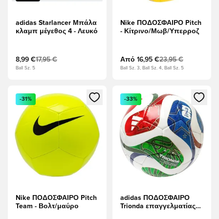
adidas Starlancer Μπάλα
Nike ΠΟΔΟΣΦΑΙΡΟ Pitch
κλαμπ μέγεθος 4 - Λευκό
- Κίτρινο/Μωβ/Υπερροζ
8,99 €
17,95 €
Από
16,95 €
23,95 €
Ball Sz. 5
Ball Sz. 3, Ball Sz. 4, Ball Sz. 5
Ανοίγει ένα Modal για να συνδεθείτε ή να εγγραφείτε ως μέλ
Ανοίγει ένα Modal για να συνδ
-31%
-33%
Nike ΠΟΔΟΣΦΑΙΡΟ Pitch
adidas ΠΟΔΟΣΦΑΙΡΟ
Team - Βολτ/μαύρο
Trionda επαγγελματίας
Sala Παγκόσμιο