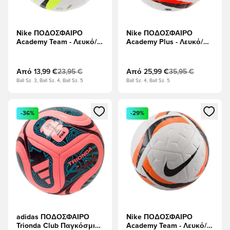
Nike ΠΟΔΟΣΦΑΙΡΟ
Nike ΠΟΔΟΣΦΑΙΡΟ
Academy Team - Λευκό/
Academy Plus - Λευκό/
Βολτ/μαύρο
Φωτεινό πορφυρό/
μαύρο
Από
13,99 €
23,95 €
Από
25,99 €
35,95 €
Ball Sz. 3, Ball Sz. 4, Ball Sz. 5
Ball Sz. 4, Ball Sz. 5
Ανοίγει ένα Modal για να συνδεθείτε ή να εγγραφείτε ως μέλ
Ανοίγει ένα Modal για να συνδ
-36%
-29%
adidas ΠΟΔΟΣΦΑΙΡΟ
Nike ΠΟΔΟΣΦΑΙΡΟ
Trionda Club Παγκόσμιο
Academy Team - Λευκό/