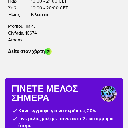
Παρ
10:00 - 21:00 CET
Σάβ
10:00 - 20:00 CET
Ήλιος
Κλειστό
Profitou Ilia 4,
Glyfada, 16674
Athens
Δείτε στον χάρτη
ΓΊΝΕΤΕ ΜΈΛΟΣ
ΣΉΜΕΡΑ
Κάνε εγγραφή για να κερδίσεις 20%
Γίνε μέλος μαζί με πάνω από 2 εκατομμύρια
άτομα