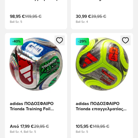
Παγκόσμιο Κύπελλο
Παγκόσμιο Κύπελλο
2026 Αγωνιστική μπάλα
2026 - Λευκό/Βασιλικό
- Λευκό/Ηλιακό μπλε/
Μπλε/Κόκκινο υψηλής
98,95 €
149,95 €
30,99 €
39,95 €
Κόκκινο υψηλής
ανάλυσης/Ηλιακός
Ball Sz. 5
Ball Sz. 4
ανάλυσης/Ηλιακός
ασβέστης
ασβέστης
Ανοίγει ένα Modal για να συνδεθείτε ή να εγγραφείτε ως μέλ
Ανοίγει ένα Modal για να συνδ
-40%
-29%
adidas ΠΟΔΟΣΦΑΙΡΟ
adidas ΠΟΔΟΣΦΑΙΡΟ
Trionda Training Foil
Trionda επαγγελματίας
Παγκόσμιο Κύπελλο
Χειμώνας Παγκόσμιο
2026 - Μεταλλικό ασήμι/
Κύπελλο 2026
Λευκό/Βασιλικό Μπλε
Αγωνιστική μπάλα -
Από
17,99 €
29,95 €
105,95 €
149,95 €
Διαυγές λεμόνι/μαύρο/
Ball Sz. 4, Ball Sz. 5
Ball Sz. 5
Ασημί Μεταλλικό