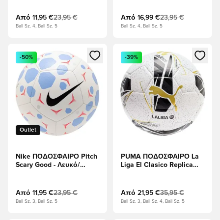
Υπερπορφυρός
Από
11,95 €
23,95 €
Από
16,99 €
23,95 €
Ball Sz. 4, Ball Sz. 5
Ball Sz. 4, Ball Sz. 5
Ανοίγει ένα Modal για να συνδεθείτε ή να εγγραφείτε ως μέλ
Ανοίγει ένα Modal για να συνδ
-50%
-39%
Outlet
Nike ΠΟΔΟΣΦΑΙΡΟ Pitch
PUMA ΠΟΔΟΣΦΑΙΡΟ La
Scary Good - Λευκό/
Liga El Clasico Replica
λυπημένος/μαύρο
WP - PUMA
Λευκό/Multicolor
Από
11,95 €
23,95 €
Από
21,95 €
35,95 €
Ball Sz. 3, Ball Sz. 5
Ball Sz. 3, Ball Sz. 4, Ball Sz. 5