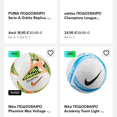
PUMA ΠΟΔΟΣΦΑΙΡΟ
adidas ΠΟΔΟΣΦΑΙΡΟ
Serie A Orbita Replica -
Champions League
Λευκό/Multicolor
Τελικός 2025/26
Budapest League -
Σκούρο Μωβ/Λευκό/
Από
18,95 €
30,95 €
24,95 €
39,95 €
Ηλιακό κίτρινο
Ball Sz. 4, Ball Sz. 5
Ball Sz. 4
Ανοίγει ένα Modal για να συνδεθείτε ή να εγγραφείτε ως μέλ
Ανοίγει ένα Modal για να συνδ
-50%
-29%
Outlet
Nike ΠΟΔΟΣΦΑΙΡΟ
Nike ΠΟΔΟΣΦΑΙΡΟ
Phantom Max Voltage -
Academy Team Light -
Λευκό/Βολτ/
Λευκό/λυπημένος/μαύρο