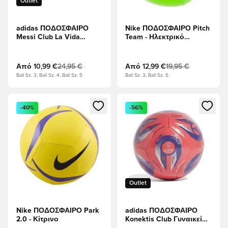
Outlet
adidas ΠΟΔΟΣΦΑΙΡΟ
Nike ΠΟΔΟΣΦΑΙΡΟ Pitch
Messi Club La Vida
Team - Ηλεκτρικό
Rapida - Ασημί
πράσινο/μαύρο
Μεταλλικό/Διαυγές
μπλε/Ηλιακό κίτρινο
Από
10,99 €
24,95 €
Από
12,99 €
19,95 €
Ball Sz. 3, Ball Sz. 4, Ball Sz. 5
Ball Sz. 3, Ball Sz. 5
Ανοίγει ένα Modal για να συνδεθείτε ή να εγγραφείτε ως μέλ
Ανοίγει ένα Modal για να συνδ
-40%
-56%
Outlet
Nike ΠΟΔΟΣΦΑΙΡΟ Park
adidas ΠΟΔΟΣΦΑΙΡΟ
2.0 - Κίτρινο
Konektis Club Γυναικείο
Ευρώ 2025 - ερυθρό/