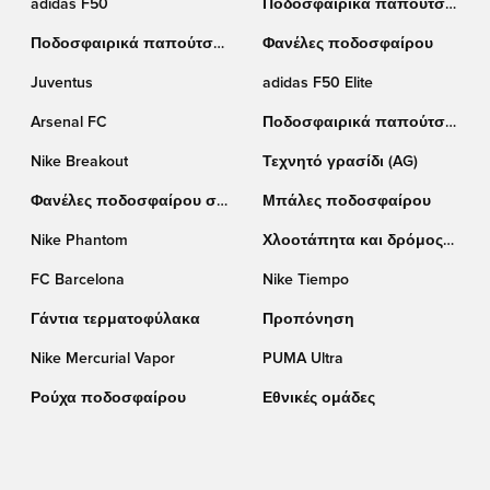
adidas F50
Ποδοσφαιρικά παπούτσια
Puma
Ποδοσφαιρικά παπούτσια
Φανέλες ποδοσφαίρου
Nike
Juventus
adidas F50 Elite
Arsenal FC
Ποδοσφαιρικά παπούτσια
adidas
Nike Breakout
Τεχνητό γρασίδι (AG)
Φανέλες ποδοσφαίρου σε
Μπάλες ποδοσφαίρου
έκπτωση
Nike Phantom
Χλοοτάπητα και δρόμος
(TF)
FC Barcelona
Nike Tiempo
Γάντια τερματοφύλακα
Προπόνηση
Nike Mercurial Vapor
PUMA Ultra
Ρούχα ποδοσφαίρου
Εθνικές ομάδες