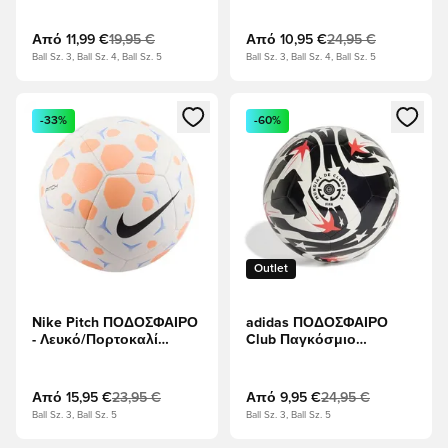
Παντόνε/Μεταλλικό
ασήμι
Από
11,99 €
19,95 €
Από
10,95 €
24,95 €
Ball Sz. 3, Ball Sz. 4, Ball Sz. 5
Ball Sz. 3, Ball Sz. 4, Ball Sz. 5
Ανοίγει ένα Modal για να συνδεθείτε ή να εγγραφείτε ως μέλ
Ανοίγει ένα Modal για να συνδ
-33%
-60%
Outlet
Nike Pitch ΠΟΔΟΣΦΑΙΡΟ
adidas ΠΟΔΟΣΦΑΙΡΟ
- Λευκό/Πορτοκαλί
Club Παγκόσμιο
παλμός/μαύρο
κύπελλο συλλόγων
2025 - μαύρο/Λευκό/
Διαυγές κόκκινο
Από
15,95 €
23,95 €
Από
9,95 €
24,95 €
Ball Sz. 3, Ball Sz. 5
Ball Sz. 3, Ball Sz. 5