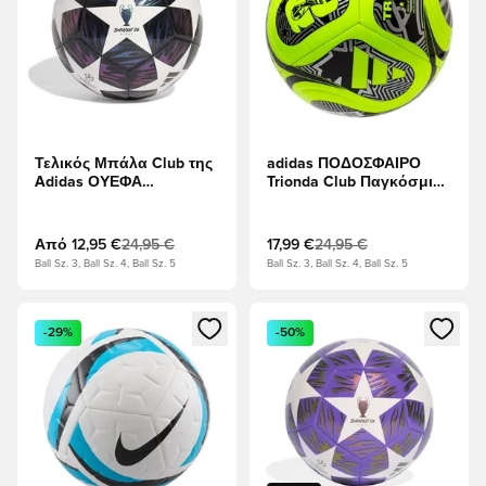
Τελικός Μπάλα Club της
adidas ΠΟΔΟΣΦΑΙΡΟ
Adidas ΟΥΕΦΑ
Trionda Club Παγκόσμιο
Τσάμπιονς Λιγκ
Κύπελλο 2026 - Διαυγές
λεμόνι/μαύρο/Μεταλλικό
ασήμι
Από
12,95 €
24,95 €
17,99 €
24,95 €
Ball Sz. 3, Ball Sz. 4, Ball Sz. 5
Ball Sz. 3, Ball Sz. 4, Ball Sz. 5
Ανοίγει ένα Modal για να συνδεθείτε ή να εγγραφείτε ως μέλ
Ανοίγει ένα Modal για να συνδ
-29%
-50%