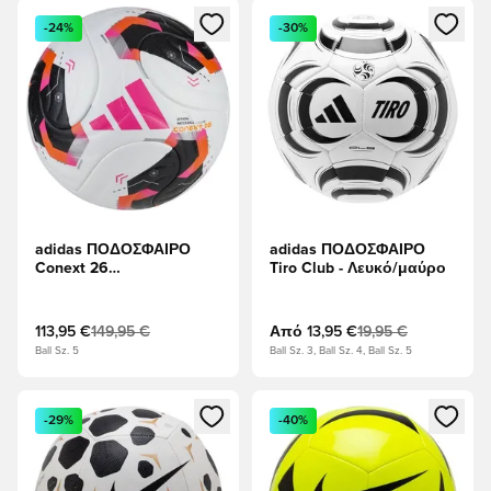
Ανοίγει ένα Modal για να συνδεθείτε ή να εγγραφείτε ως μέλ
Ανοίγει ένα Modal για να συνδ
-24%
-30%
adidas ΠΟΔΟΣΦΑΙΡΟ
adidas ΠΟΔΟΣΦΑΙΡΟ
Conext 26
Tiro Club - Λευκό/μαύρο
επαγγελματίας - Λευκό/
μαύρο/Ασημί Μεταλλικό
113,95 €
149,95 €
Από
13,95 €
19,95 €
Ball Sz. 5
Ball Sz. 3, Ball Sz. 4, Ball Sz. 5
Ανοίγει ένα Modal για να συνδεθείτε ή να εγγραφείτε ως μέλ
Ανοίγει ένα Modal για να συνδ
-29%
-40%