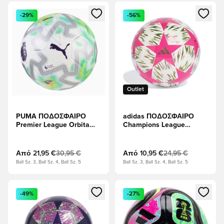
Ανοίγει ένα Modal για να συνδεθείτε ή να εγγραφείτε ως μέλ
Ανοίγει ένα Modal για να συνδ
-29%
-56%
Outlet
PUMA ΠΟΔΟΣΦΑΙΡΟ
adidas ΠΟΔΟΣΦΑΙΡΟ
Premier League Orbita
Champions League
Cup Thrill -
Τελικός 2025/26
Λευκό/Multicolor
Budapest Club - Σοκ Ροζ/
Λευκό
Από
21,95 €
30,95 €
Από
10,95 €
24,95 €
Ball Sz. 3, Ball Sz. 4, Ball Sz. 5
Ball Sz. 3, Ball Sz. 4, Ball Sz. 5
Ανοίγει ένα Modal για να συνδεθείτε ή να εγγραφείτε ως μέλ
Ανοίγει ένα Modal για να συνδ
-49%
-27%