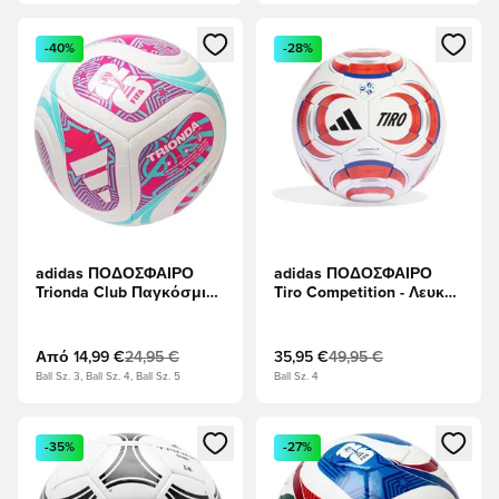
Ανοίγει ένα Modal για να συνδεθείτε ή να εγγραφείτε ως μέλ
Ανοίγει ένα Modal για να συνδ
-40%
-28%
adidas ΠΟΔΟΣΦΑΙΡΟ
adidas ΠΟΔΟΣΦΑΙΡΟ
Trionda Club Παγκόσμιο
Tiro Competition - Λευκό/
Κύπελλο 2026 - Λευκό/
μαύρο/Διαυγές κόκκινο
Τυρκουάζ/Σοκ Ροζ
Από
14,99 €
24,95 €
35,95 €
49,95 €
Ball Sz. 3, Ball Sz. 4, Ball Sz. 5
Ball Sz. 4
Ανοίγει ένα Modal για να συνδεθείτε ή να εγγραφείτε ως μέλ
Ανοίγει ένα Modal για να συνδ
-35%
-27%