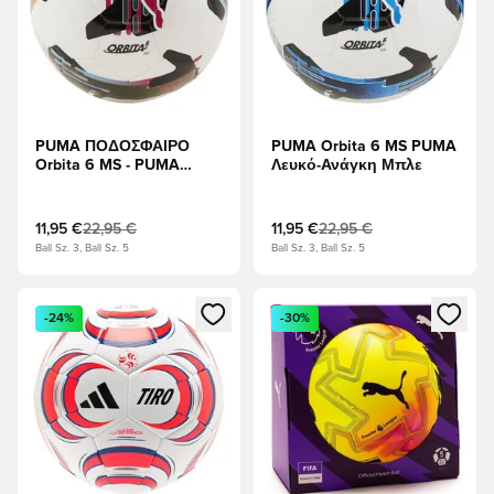
PUMA ΠΟΔΟΣΦΑΙΡΟ
PUMA Orbita 6 MS PUMA
Orbita 6 MS - PUMA
Λευκό-Ανάγκη Μπλε
Λευκό/Multicolor
11,95 €
22,95 €
11,95 €
22,95 €
Ball Sz. 3, Ball Sz. 5
Ball Sz. 3, Ball Sz. 5
Ανοίγει ένα Modal για να συνδεθείτε ή να εγγραφείτε ως μέλ
Ανοίγει ένα Modal για να συνδ
-24%
-30%