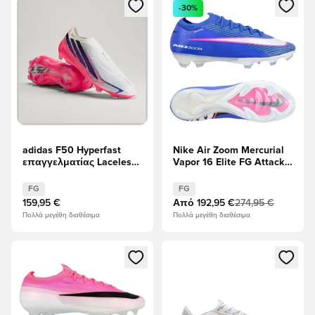
Ανοίγει ένα Modal για να συνδεθείτε ή να εγγραφείτε ως μέλ
Ανοίγει ένα Modal για να συνδ
-30%
adidas F50 Hyperfast
Nike Air Zoom Mercurial
επαγγελματίας Laceless
Vapor 16 Elite FG Attack -
FG Chaos vs Control
Ράιερ Μπλε/Λευκό
FG
FG
159,95 €
Από
192,95 €
274,95 €
Πολλά μεγέθη διαθέσιμα
Πολλά μεγέθη διαθέσιμα
Ανοίγει ένα Modal για να συνδεθείτε ή να εγγραφείτε ως μέλ
Ανοίγει ένα Modal για να συνδ