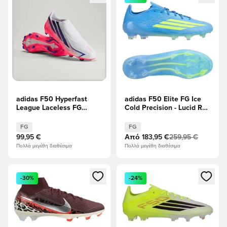
adidas F50 Hyperfast
adidas F50 Elite FG Ice
League Laceless FG
Cold Precision - Lucid Ray
Chaos vs Control
Blue/Ηλιακό
κίτρινο/Light Utility Aqua
FG
FG
99,95 €
Από
183,95 €
259,95 €
Πολλά μεγέθη διαθέσιμα
Πολλά μεγέθη διαθέσιμα
Ανοίγει ένα Modal για να συνδεθείτε ή να εγγραφείτε ως μέλ
Ανοίγει ένα Modal για να συνδ
-30%
-24%