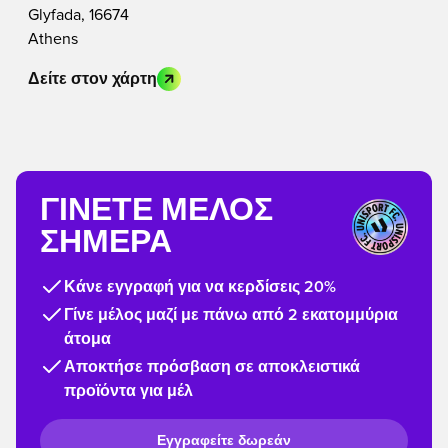
Glyfada, 16674
Athens
Δείτε στον χάρτη
ΓΊΝΕΤΕ ΜΈΛΟΣ
ΣΉΜΕΡΑ
Κάνε εγγραφή για να κερδίσεις 20%
Γίνε μέλος μαζί με πάνω από 2 εκατομμύρια
άτομα
Αποκτήσε πρόσβαση σε αποκλειστικά
προϊόντα για μέλ
Εγγραφείτε δωρεάν