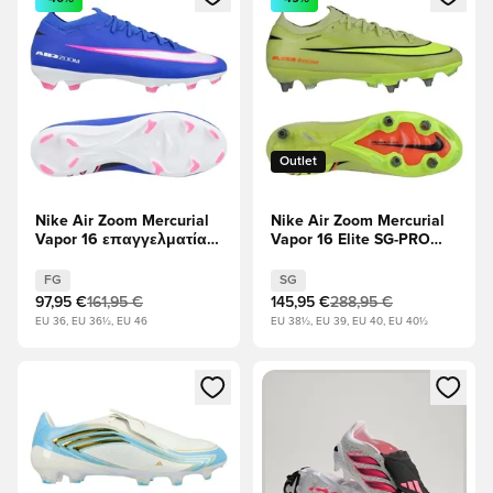
Outlet
Nike Air Zoom Mercurial
Nike Air Zoom Mercurial
Vapor 16 επαγγελματίας
Vapor 16 Elite SG-PRO
FG Attack - Ράιερ Μπλε/
Max Voltage - Στο
Λευκό
προσκήνιο/Βολτ/
FG
SG
Υπερπορφυρός
97,95 €
161,95 €
145,95 €
288,95 €
EU 36, EU 36½, EU 46
EU 38½, EU 39, EU 40, EU 40½
Ανοίγει ένα Modal για να συνδεθείτε ή να εγγραφείτε ως μέλ
Ανοίγει ένα Modal για να συνδ