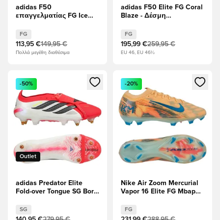
adidas F50
adidas F50 Elite FG Coral
επαγγελματίας FG Ice
Blaze - Δέσμη
Cold Precision - Lucid Ray
Πορτοκαλί/Διαυγές
Blue/Ηλιακό
μπλε/Υποδήματα Λευκά
FG
FG
κίτρινο/Light Utility Aqua
113,95 €
149,95 €
195,99 €
259,95 €
Πολλά μεγέθη διαθέσιμα
EU 46, EU 46½
Ανοίγει ένα Modal για να συνδεθείτε ή να εγγραφείτε ως μέλ
Ανοίγει ένα Modal για να συνδ
-50%
-20%
Outlet
adidas Predator Elite
Nike Air Zoom Mercurial
Fold-over Tongue SG Born
Vapor 16 Elite FG Mbappé
For Goals - Διαυγές
Personal Edition -
κόκκινο/μαύρο/
Απόχρωση πεπονιού/
SG
FG
Υποδήματα Λευκά
Νέο Τυρκουάζ/Ιγκλού
140,95 €
279,95 €
231,99 €
288,95 €