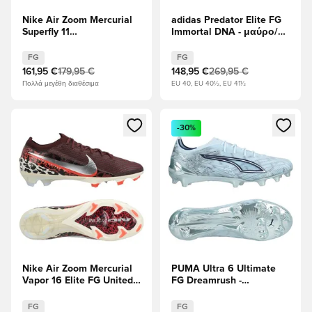
Nike Air Zoom Mercurial
adidas Predator Elite FG
Superfly 11
Immortal DNA - μαύρο/
επαγγελματίας FG
Υποδήματα Λευκά/
Breakout - Ροζ/Λευκό/
Διαυγές κόκκινο
FG
FG
μαύρο
161,95 €
179,95 €
148,95 €
269,95 €
Πολλά μεγέθη διαθέσιμα
EU 40, EU 40½, EU 41½
Ανοίγει ένα Modal για να συνδεθείτε ή να εγγραφείτε ως μέλ
Ανοίγει ένα Modal για να συνδ
-30%
Nike Air Zoom Mercurial
PUMA Ultra 6 Ultimate
Vapor 16 Elite FG United -
FG Dreamrush -
Βουργουνδία Κρους/
Παγωμένο μπλε/PUMA
Μεταλλικό
Λευκό/Blue Jewel
FG
FG