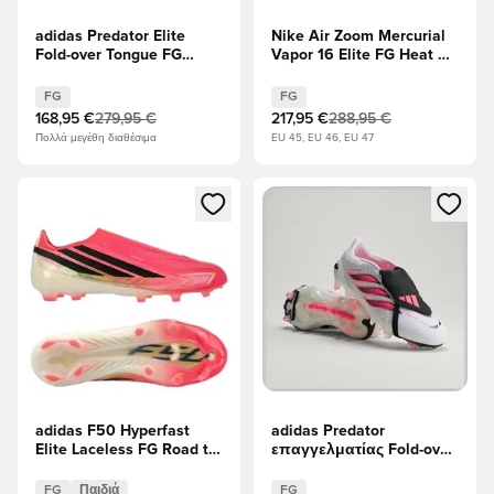
adidas Predator Elite
Nike Air Zoom Mercurial
Fold-over Tongue FG
Vapor 16 Elite FG Heat Up
Immortal DNA - μαύρο/
- μαύρο/Υπερπορφυρός
Υποδήματα Λευκά/
FG
FG
Διαυγές κόκκινο
168,95 €
279,95 €
217,95 €
288,95 €
Πολλά μεγέθη διαθέσιμα
EU 45, EU 46, EU 47
Ανοίγει ένα Modal για να συνδεθείτε ή να εγγραφείτε ως μέλ
Ανοίγει ένα Modal για να συνδ
adidas F50 Hyperfast
adidas Predator
Elite Laceless FG Road to
επαγγελματίας Fold-over
Glory - Solar Turbo/
Tongue FG Chaos vs
μαύρο/Χρυσό Μεταλλικό
Control
FG
Παιδιά
FG