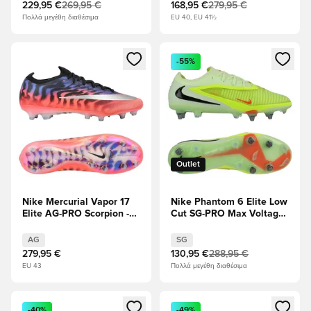
Υποδήματα Λευκά
229,95 €
269,95 €
168,95 €
279,95 €
Πολλά μεγέθη διαθέσιμα
EU 40, EU 41½
Ανοίγει ένα Modal για να συνδεθείτε ή να εγγραφείτε ως μέλ
Ανοίγει ένα Modal για να συνδ
-55%
Outlet
Nike Mercurial Vapor 17
Nike Phantom 6 Elite Low
Elite AG-PRO Scorpion -
Cut SG-PRO Max Voltage
λυπημένος/ερυθρό/
- Στο προσκήνιο/μαύρο/
Ασημί Μεταλλικό
Υπερπορφυρός
AG
SG
ΠΕΡΙΟΡΙΣΜΈΝΗ
279,95 €
130,95 €
288,95 €
ΈΚΔΟΣΗ
EU 43
Πολλά μεγέθη διαθέσιμα
Ανοίγει ένα Modal για να συνδεθείτε ή να εγγραφείτε ως μέλ
Ανοίγει ένα Modal για να συνδ
-40%
-49%