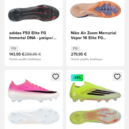
adidas F50 Elite FG
Nike Air Zoom Mercurial
Immortal DNA - μαύρο/
Vapor 16 Elite FG
Διαυγές κόκκινο
Showtime - Πορτοκαλί
παλμός/Βασιλικός
FG
FG
παλμός
143,95 €
259,95 €
279,95 €
Πολλά μεγέθη διαθέσιμα
Πολλά μεγέθη διαθέσιμα
Ανοίγει ένα Modal για να συνδεθείτε ή να εγγραφείτε ως μέλ
Ανοίγει ένα Modal για να συνδ
-24%