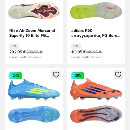
Nike Air Zoom Mercurial
adidas F50
Superfly 10 Elite FG
επαγγελματίας FG Born
United - Βουργουνδία
For Goals - Ηλιακό
Κρους/Μεταλλικό
κίτρινο/μαύρο/Διαυγές
FG
FG
ασήμι/Universal Red/
κόκκινο
202,95 €
289,95 €
113,95 €
149,95 €
Απολιθώματα
Πολλά μεγέθη διαθέσιμα
Πολλά μεγέθη διαθέσιμα
Ανοίγει ένα Modal για να συνδεθείτε ή να εγγραφείτε ως μέλ
Ανοίγει ένα Modal για να συνδ
-24%
-25%