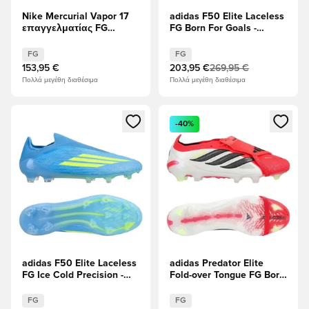
Nike Mercurial Vapor 17
adidas F50 Elite Laceless
επαγγελματίας FG
FG Born For Goals -
Breakout - Ροζ/Λευκό/
Ηλιακό κίτρινο/μαύρο/
μαύρο
Διαυγές κόκκινο
FG
FG
153,95 €
203,95 €
269,95 €
Πολλά μεγέθη διαθέσιμα
Πολλά μεγέθη διαθέσιμα
Ανοίγει ένα Modal για να συνδεθείτε ή να εγγραφείτε ως μέλ
Ανοίγει ένα Modal για να συνδ
-40%
adidas F50 Elite Laceless
adidas Predator Elite
FG Ice Cold Precision -
Fold-over Tongue FG Born
Lucid Ray Blue/Ηλιακό
For Goals - Διαυγές
κίτρινο/Light Utility Aqua
κόκκινο/μαύρο/
FG
FG