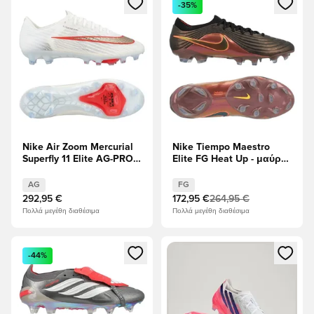
-35%
Nike Air Zoom Mercurial
Nike Tiempo Maestro
Superfly 11 Elite AG-PRO
Elite FG Heat Up - μαύρο/
Break Em'
Λέιζερ πορτοκαλί/
Υπερπορφυρός
AG
FG
292,95 €
172,95 €
264,95 €
Πολλά μεγέθη διαθέσιμα
Πολλά μεγέθη διαθέσιμα
Ανοίγει ένα Modal για να συνδεθείτε ή να εγγραφείτε ως μέλ
Ανοίγει ένα Modal για να συνδ
-44%