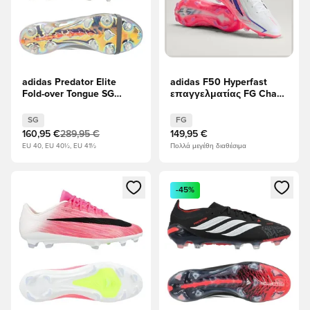
adidas Predator Elite
adidas F50 Hyperfast
Fold-over Tongue SG
επαγγελματίας FG Chaos
Finishers Steel - Μέταλλο
vs Control
σιδήρου/Υποδήματα
SG
FG
Λευκά/Διαυγές κόκκινο
160,95 €
289,95 €
149,95 €
EU 40, EU 40½, EU 41½
Πολλά μεγέθη διαθέσιμα
Ανοίγει ένα Modal για να συνδεθείτε ή να εγγραφείτε ως μέλ
Ανοίγει ένα Modal για να συνδ
-45%