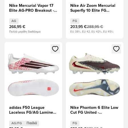
Nike Mercurial Vapor 17
Nike Air Zoom Mercurial
Elite AG-PRO Breakout -
Superfly 10 Elite FG
Ροζ/Λευκό/μαύρο
Attack - Ράιερ Μπλε/
Λευκό
AG
FG
266,95 €
203,95 €
288,95 €
Πολλά μεγέθη διαθέσιμα
EU 38½, EU 42, EU 42½, EU 45½
Ανοίγει ένα Modal για να συνδεθείτε ή να εγγραφείτε ως μέλ
Ανοίγει ένα Modal για να συνδ
adidas F50 League
Nike Phantom 6 Elite Low
Laceless FG/AG Lamine
Cut FG United -
Yamal - Υποδήματα
Βουργουνδία
Λευκά/μαύρο/Διαυγές
Κρους/Universal Red/
AG/FG
Παιδιά
FG
κόκκινο Παιδιά
Απολιθώματα