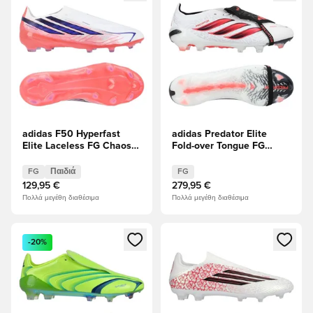
adidas F50 Hyperfast
adidas Predator Elite
Elite Laceless FG Chaos
Fold-over Tongue FG
vs Control Παιδιά
Chaos vs Control
FG
Παιδιά
FG
129,95 €
279,95 €
Πολλά μεγέθη διαθέσιμα
Πολλά μεγέθη διαθέσιμα
Ανοίγει ένα Modal για να συνδεθείτε ή να εγγραφείτε ως μέλ
Ανοίγει ένα Modal για να συνδ
-20%