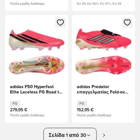
Πολλά μεγέθη διαθέσιμα
EU 46, EU 46½, EU 47½, EU 48
Ανοίγει ένα Modal για να συνδεθείτε ή να εγγραφείτε ως μέλ
Ανοίγει ένα Modal για να συνδ
adidas F50 Hyperfast
adidas Predator
Elite Laceless FG Road to
επαγγελματίας Fold-over
Glory - Solar Turbo/
Tongue FG Road to Glory -
μαύρο/Χρυσό Μεταλλικό
Solar Turbo/Thermal
FG
FG
Chrome/μαύρο
279,95 €
152,95 €
Πολλά μεγέθη διαθέσιμα
Πολλά μεγέθη διαθέσιμα
Σελίδα 1 από 30