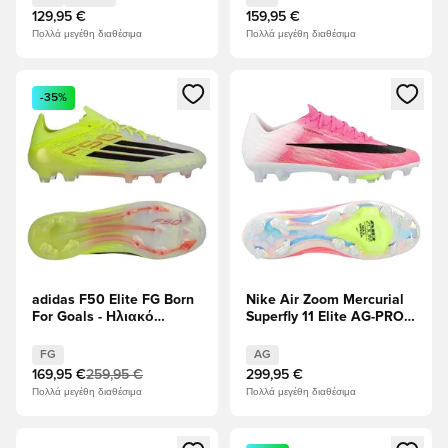
Παιδιά
129,95 €
159,95 €
Πολλά μεγέθη διαθέσιμα
Πολλά μεγέθη διαθέσιμα
Ανοίγει ένα Modal για να συνδεθείτε ή να εγγραφείτε ως μέλ
Ανοίγει ένα Modal για να συνδ
-35%
adidas F50 Elite FG Born
Nike Air Zoom Mercurial
For Goals - Ηλιακό
Superfly 11 Elite AG-PRO
κίτρινο/μαύρο/Διαυγές
Breakout - Ροζ/Λευκό/
κόκκινο
μαύρο
FG
AG
169,95 €
259,95 €
299,95 €
Πολλά μεγέθη διαθέσιμα
Πολλά μεγέθη διαθέσιμα
Ανοίγει ένα Modal για να συνδεθείτε ή να εγγραφείτε ως μέλ
Ανοίγει ένα Modal για να συνδ