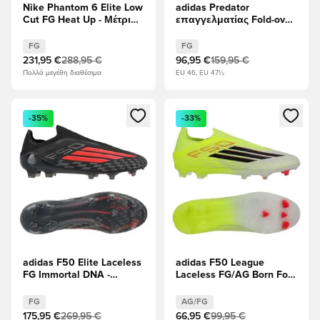
Nike Phantom 6 Elite Low
adidas Predator
Cut FG Heat Up - Μέτρια
επαγγελματίας Fold-over
τέφρα/Gold Amber/
Tongue FG Immortal DNA
μαύρο
- μαύρο/Υποδήματα
FG
FG
Λευκά/Διαυγές κόκκινο
231,95 €
288,95 €
96,95 €
159,95 €
Πολλά μεγέθη διαθέσιμα
EU 46, EU 47½
Ανοίγει ένα Modal για να συνδεθείτε ή να εγγραφείτε ως μέλ
Ανοίγει ένα Modal για να συνδ
-35%
-33%
adidas F50 Elite Laceless
adidas F50 League
FG Immortal DNA -
Laceless FG/AG Born For
μαύρο/Διαυγές κόκκινο
Goals - Ηλιακό κίτρινο/
μαύρο/Διαυγές κόκκινο
FG
AG/FG
175,95 €
269,95 €
66,95 €
99,95 €