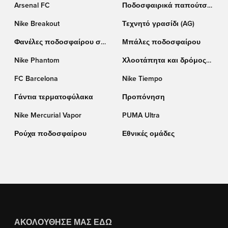
Arsenal FC
Ποδοσφαιρικά παπούτσια
adidas
Nike Breakout
Τεχνητό γρασίδι (AG)
Φανέλες ποδοσφαίρου σε
Μπάλες ποδοσφαίρου
έκπτωση
Nike Phantom
Χλοοτάπητα και δρόμος
(TF)
FC Barcelona
Nike Tiempo
Γάντια τερματοφύλακα
Προπόνηση
Nike Mercurial Vapor
PUMA Ultra
Ρούχα ποδοσφαίρου
Εθνικές ομάδες
ΑΚΟΛΟΎΘΗΣΈ ΜΑΣ ΕΔΏ