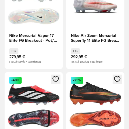
Nike Mercurial Vapor 17
Nike Air Zoom Mercurial
Elite FG Breakout - Ροζ/
Superfly 11 Elite FG Break
Λευκό/μαύρο
Em'
FG
FG
279,95 €
292,95 €
Πολλά μεγέθη διαθέσιμα
Πολλά μεγέθη διαθέσιμα
Ανοίγει ένα Modal για να συνδεθείτε ή να εγγραφείτε ως μέλ
Ανοίγει ένα Modal για να συνδ
-40%
-25%