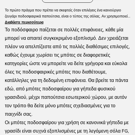
Το πρώτο πράγμα που πρέπει να σκεφτείς όταν επιλέγεις ένα καινούργιο
ζευγάρι ποδοσφαιρικά παπούτσια, είναι ο τύπος της σόλας. Αν χρησιμοποιείς
το σωστό παπούτσι στην κατάλληλη επιφάνεια, μπορείς να αυξήσεις
Διαβάστε περισσότερα
σημαντικά τη διάρκεια ζωής του. Η πιο συνηθισμένη επιλογή είναι η σόλα FG,
Το ποδόσφαιρο παίζεται σε πολλές επιφάνειες, κάθε μία
ιδανική για φυσικό, στεγνό γρασίδι. Για τεχνητό χλοοτάπητα προτείνεται η AG,
μπορεί να απαιτεί συγκεκριμένο εξοπλισμό. Δεν χρειάζεται
ενώ για χαλίκι ή συνθετικές επιφάνειες, η TF. Αν όμως παίζεις σε μαλακό ή
πλέον να απελπίζεστε από τις πολλές διαθέσιμες επιλογές,
βρεγμένο γρασίδι, τότε η SG είναι αυτό που χρειάζεσαι. Στην Unisport θα βρεις
όλα αυτά τα είδη σόλας σε κάθε κατηγορία τιμής!
καθώς έχουμε χωρίσει τις μπότες σε διαφορετικές
κατηγορίες ώστε να μπορείτε να δείτε γρήγορα και εύκολα
όλες τις ποδοσφαιρικές μπότες που διαθέτουμε,
κατάλληλες για τη δεδομένη επιφάνεια. Θα βρείτε τα πάντα
εδώ, από μπότες ποδοσφαίρου για γήπεδα φυσικού
γρασιδιού, μέχρι παπούτσια εσωτερικού χώρου, με αυτόν
τον τρόπο θα δείτε μόνο μπότες σχεδιασμένες για το
παιχνίδι σας.
Οι μπότες ποδοσφαίρου για χρήση σε κανονικά γήπεδα με
γρασίδι είναι συχνά εξοπλισμένες με τη λεγόμενη σόλα FG,