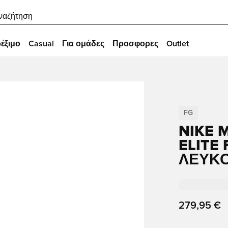
ναζήτηση
έξιμο
Casual
Για ομάδες
Προσφορες
Outlet
FG
NIKE 
ELITE
ΛΕΥΚ
279,95 €