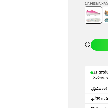
ΔΙΑΘΈΣΙΜΑ ΧΡ
Ανοίγει ένα M
Σε απόθ
Χρόνος π
Δωρεά
30 ημέ