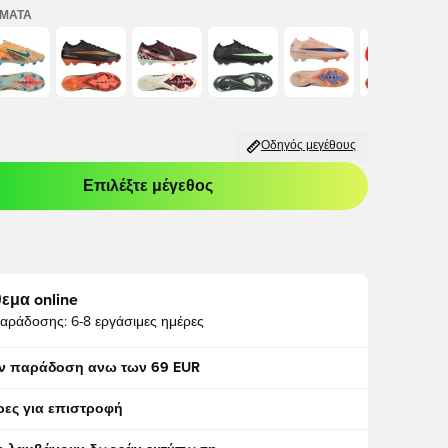
ΏΜΑΤΑ
Οδηγός μεγέθους
Επιλέξτε μέγεθος
odal για να συνδεθείτε ή να εγγραφείτε ως μέλος
εμα online
αράδοσης:
6-8 εργάσιμες ημέρες
ν παράδοση ανω των 69 EUR
ρες για επιστροφή