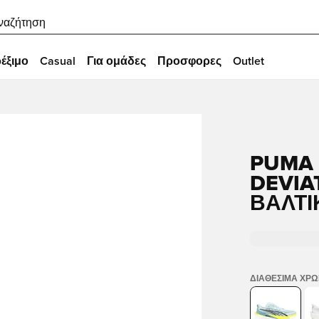
ναζήτηση
έξιμο
Casual
Για ομάδες
Προσφορες
Outlet
PUMA 
DEVIA
ΒΑΛΤΙ
ΔΙΑΘΈΣΙΜΑ ΧΡ