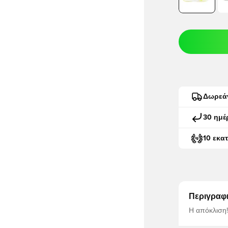
Δωρεά
30 ημέ
10 εκα
Περιγραφ
Η απόκλιση!
γρήγορο. Αυ
ελαφρύτερο,