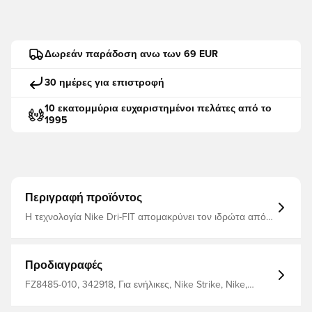
Δωρεάν παράδοση ανω των 69 EUR
30 ημέρες για επιστροφή
10 εκατομμύρια ευχαριστημένοι πελάτες από το
1995
Περιγραφή προϊόντος
Η τεχνολογία Nike Dri-FIT απομακρύνει τον ιδρώτα από
το δέρμα σας για ταχύτερη εξάτμιση, βοηθώντας σας να
παραμείνετε στεγνοί και άνετοι - Η επένδυση σε περιοχές
με υψηλή φθορά βοηθά στην απορρόφηση των
κραδασμών 84% πολυεστέρας 10% βαμβάκι 6% σπάντεξ
Προδιαγραφές
FZ8485-010, 342918, Για ενήλικες, Nike Strike, Nike,
Ανδρικά, Κάλτσες, Μάυρο