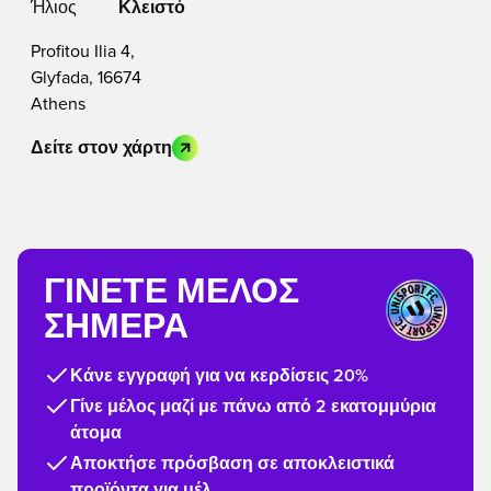
Ήλιος
Κλειστό
Profitou Ilia 4,
Glyfada, 16674
Athens
Δείτε στον χάρτη
ΓΊΝΕΤΕ ΜΈΛΟΣ
ΣΉΜΕΡΑ
Κάνε εγγραφή για να κερδίσεις 20%
Γίνε μέλος μαζί με πάνω από 2 εκατομμύρια
άτομα
Αποκτήσε πρόσβαση σε αποκλειστικά
προϊόντα για μέλ