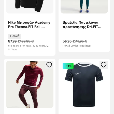
Nike Μπουφάν Academy
Βραζιλία Παντελόνια
Pro Therma-FIT Fall -
προπόνησης Dri-FIT
μαύρο/Λευκό Παιδιά
Strike Παγκόσμιο
Κύπελλο 2026 - Geode
Παιδιά
Κιρκιν/Light Menta/
87,99 €
138,95 €
56,95 €
74,95 €
Κίτρινο
6-8 Years, 8-10 Years, 10-12 Years, 12-
Πολλά μεγέθη διαθέσιμα
14 Years
Ανοίγει ένα Modal για να συνδεθείτε ή να εγγραφείτε ως μέλ
Ανοίγει ένα Modal για να συνδ
-45%