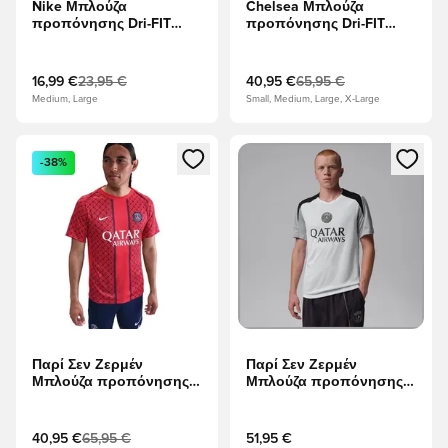
Nike Μπλούζα
Chelsea Μπλούζα
προπόνησης Dri-FIT
προπόνησης Dri-FIT
Academy 25 - μαύρο/
Academy Pro Πριν από
Γκρι Γκρι/Λευκό
τον αγώνα SE - Γκρι
Γκρι/Χλοοτάπητας/
16,99 €
23,95 €
40,95 €
65,95 €
λυπημένος
Medium, Large
Small, Medium, Large, X-Large
Ανοίγει ένα Modal για να συνδεθείτε ή να εγγραφείτε ως μέλ
Ανοίγει ένα Modal για να συνδ
-38%
Παρί Σεν Ζερμέν
Παρί Σεν Ζερμέν
Μπλούζα προπόνησης
Μπλούζα προπόνησης
Dri-FIT Academy Pro Πριν
Dri-FIT Strike Jordan x
από τον αγώνα -
PSG Night Edition -
Πανεπιστήμιο Κόκκινο/
Λευκό/Ατμόσφαιρα Γκρι/
40,95 €
65,95 €
51,95 €