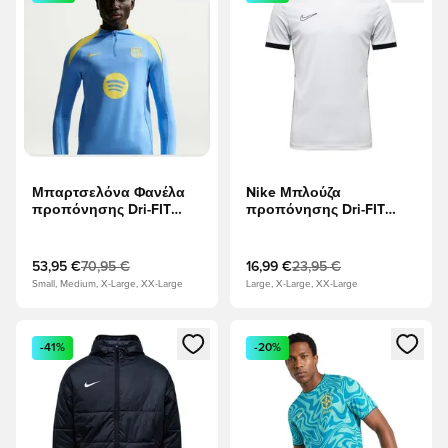
Μπαρτσελόνα Φανέλα
Nike Μπλούζα
προπόνησης Dri-FIT
προπόνησης Dri-FIT
Strike Drill -
Academy 25 - Λευκό/
Πανεπιστήμιο Μπλε/Opti
μαύρο/Γκρι Γκρι
Κίτρινο
53,95 €
70,95 €
16,99 €
23,95 €
Small, Medium, X-Large, XX-Large
Large, X-Large, XX-Large
Ανοίγει ένα Modal για να συνδεθείτε ή να εγγραφείτε ως μέλ
Ανοίγει ένα Modal για να συνδ
-41%
-20%