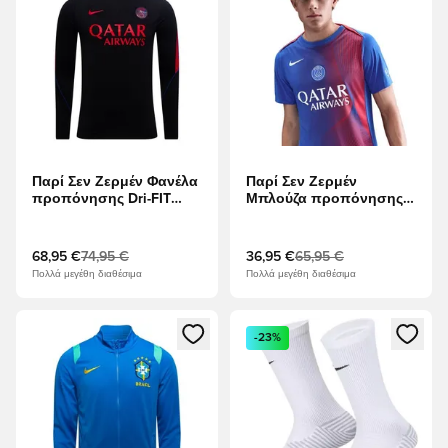
Παρί Σεν Ζερμέν Φανέλα
Παρί Σεν Ζερμέν
προπόνησης Dri-FIT
Μπλούζα προπόνησης
Strike Drill - μαύρο/
Dri-FIT Academy Pro Πριν
Παγκόσμιο Κόκκινο
από τον αγώνα 3η -
Χίπερ Ρόγιαλ/
68,95 €
74,95 €
36,95 €
65,95 €
Παγκόσμιο Κόκκινο/
Πολλά μεγέθη διαθέσιμα
Πολλά μεγέθη διαθέσιμα
Λευκό
Ανοίγει ένα Modal για να συνδεθείτε ή να εγγραφείτε ως μέλ
Ανοίγει ένα Modal για να συνδ
-23%