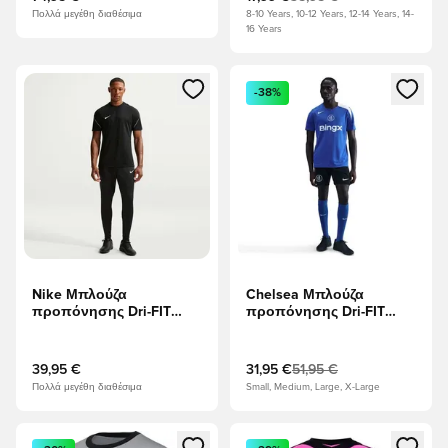
κόκκινο/Mineral Yellow
μπλε Παιδιά
Πολλά μεγέθη διαθέσιμα
8-10 Years, 10-12 Years, 12-14 Years, 14-
16 Years
Ανοίγει ένα Modal για να συνδεθείτε ή να εγγραφείτε ως μέλ
Ανοίγει ένα Modal για να συνδ
-38%
Nike Μπλούζα
Chelsea Μπλούζα
προπόνησης Dri-FIT
προπόνησης Dri-FIT
Strike - μαύρο/Λευκό
Strike 3η - Βασιλικό
παιχνίδι/Ασήμι
39,95 €
31,95 €
51,95 €
Πολλά μεγέθη διαθέσιμα
Small, Medium, Large, X-Large
Ανοίγει ένα Modal για να συνδεθείτε ή να εγγραφείτε ως μέλ
Ανοίγει ένα Modal για να συνδ