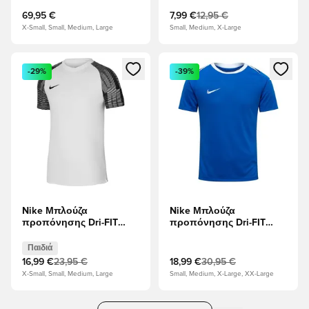
Κύπελλο 2026 - Γκρι
69,95 €
7,99 €
12,95 €
κασσίτερου/Φωτεινό
X-Small, Small, Medium, Large
Small, Medium, X-Large
πορφυρό
Ανοίγει ένα Modal για να συνδεθείτε ή να εγγραφείτε ως μέλ
Ανοίγει ένα Modal για να συνδ
-29%
-39%
Nike Μπλούζα
Nike Μπλούζα
προπόνησης Dri-FIT
προπόνησης Dri-FIT
Academy - μαύρο/Λευκό
Academy Pro 24 -
Παιδιά
Βασιλικό Μπλε/Λευκό
Παιδιά
16,99 €
23,95 €
18,99 €
30,95 €
X-Small, Small, Medium, Large
Small, Medium, X-Large, XX-Large