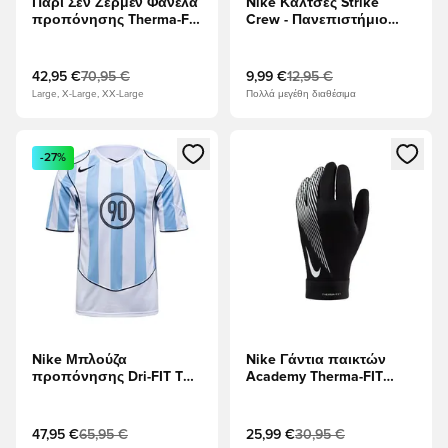
Παρί Σεν Ζερμέν Φανέλα
Nike Κάλτσες Strike
προπόνησης Therma-FIT
Crew - Πανεπιστήμιο
Academy Drill Winter
Κόκκινο/Λευκό
Warrior - μαύρο/Καργκό
Χακί
42,95 €
70,95 €
9,99 €
12,95 €
Large, X-Large, XX-Large
Πολλά μεγέθη διαθέσιμα
Ανοίγει ένα Modal για να συνδεθείτε ή να εγγραφείτε ως μέλ
Ανοίγει ένα Modal για να συνδ
-27%
Nike Μπλούζα
Nike Γάντια παικτών
προπόνησης Dri-FIT T90
Academy Therma-FIT
Energy Jersey - Ψυχικό
Winter Warrior - μαύρο/
Μπλε/Λευκό/μαύρο/
Λευκό
μαύρο
47,95 €
65,95 €
25,99 €
30,95 €