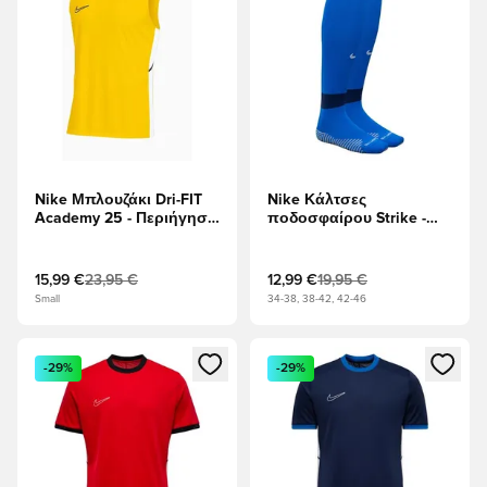
Nike Μπλουζάκι Dri-FIT
Nike Κάλτσες
Academy 25 - Περιήγηση
ποδοσφαίρου Strike -
Κίτρινο/μαύρο/Λευκό
Βασιλικό Μπλε/Ναυτικό
Μεσονυχτών/Λευκό
15,99 €
23,95 €
12,99 €
19,95 €
Small
34-38, 38-42, 42-46
Ανοίγει ένα Modal για να συνδεθείτε ή να εγγραφείτε ως μέλ
Ανοίγει ένα Modal για να συνδ
-29%
-29%