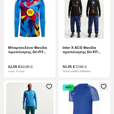
Μπαρτσελόνα Φανέλα
Inter X ACG Φανέλα
προπόνησης Dri-FIT
προπόνησης Dri-FIT
Strike Drill Πριν από τον
Academy Pro Πριν από
αγώνα 4η -
τον αγώνα Warm 4η -
Πανεπιστήμιο Μπλε/Opti
μαύρο/Πορτοκαλί
62,99 €
82,95 €
50,95 €
77,95 €
Κίτρινο
ασφαλείας
Large, X-Large
Πολλά μεγέθη διαθέσιμα
Ανοίγει ένα Modal για να συνδεθείτε ή να εγγραφείτε ως μέλ
Ανοίγει ένα Modal για να συνδ
-46%