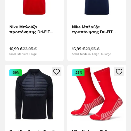
Nike Μπλούζα
Nike Μπλούζα
προπόνησης Dri-FIT
προπόνησης Dri-FIT
Academy 25 -
Academy 25 - Ναυτικό
Πανεπιστήμιο Κόκκινο/
Μεσονυχτών/Βασιλικό
μαύρο/Λευκό
Μπλε/Λευκό
16,99 €
23,95 €
16,99 €
23,95 €
Small, Medium, Large
Small, Medium, Large, X-Large
Ανοίγει ένα Modal για να συνδεθείτε ή να εγγραφείτε ως μέλ
Ανοίγει ένα Modal για να συνδ
-39%
-23%