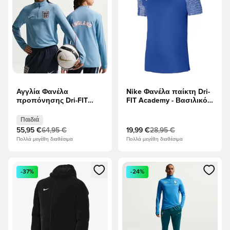
Αγγλία Φανέλα
Nike Φανέλα παίκτη Dri-
προπόνησης Dri-FIT
FIT Academy - Βασιλικό
Strike Drill Παγκόσμιο
Μπλε/Λευκό
Κύπελλο 2026 - Work
Παιδιά
Blue/Οψιδιανός/Λευκό
55,95 €
64,95 €
19,99 €
28,95 €
Παιδιά
Πολλά μεγέθη διαθέσιμα
Πολλά μεγέθη διαθέσιμα
Ανοίγει ένα Modal για να συνδεθείτε ή να εγγραφείτε ως μέλ
Ανοίγει ένα Modal για να συνδ
-37%
-24%