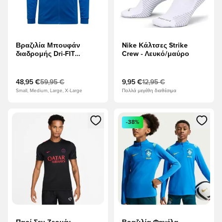
Βραζιλία Μπουφάν
Nike Κάλτσες Strike
διαδρομής Dri-FIT
Crew - Λευκό/μαύρο
Academy Pro Παγκόσμιο
Κύπελλο 2026 -
Φωτογραφία Μπλε/
48,95 €
59,95 €
9,95 €
12,95 €
Κίτρινο/Light Menta
Small, Medium, Large, X-Large
Πολλά μεγέθη διαθέσιμα
Ανοίγει ένα Modal για να συνδεθείτε ή να εγγραφείτε ως μέλ
Ανοίγει ένα Modal για να συνδ
-38%