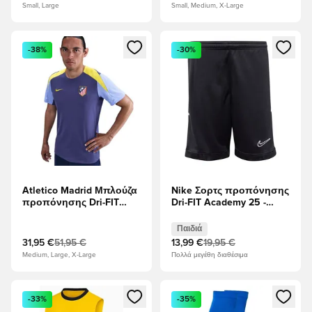
Ναυτικό Μεσονυχτών/
μαύρο
Small, Large
Small, Medium, X-Large
Λευκό
Ανοίγει ένα Modal για να συνδεθείτε ή να εγγραφείτε ως μέλ
Ανοίγει ένα Modal για να συνδ
-38%
-30%
Atletico Madrid Μπλούζα
Nike Σορτς προπόνησης
προπόνησης Dri-FIT
Dri-FIT Academy 25 -
Strike - Μωβ/Ζωντανό
μαύρο/Λευκό Παιδιά
κίτρινο
Παιδιά
31,95 €
51,95 €
13,99 €
19,95 €
Medium, Large, X-Large
Πολλά μεγέθη διαθέσιμα
Ανοίγει ένα Modal για να συνδεθείτε ή να εγγραφείτε ως μέλ
Ανοίγει ένα Modal για να συνδ
-33%
-35%