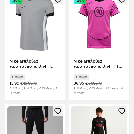
-30%
-29%
Nike Μπλούζα
Nike Μπλούζα
προπόνησης Dri-FIT
προπόνησης Dri-FIT T90
Academy 25 - Γκρι Γκρι/
Energy Jersey - Ροζ/
μαύρο/Λευκό Παιδιά
μαύρο Παιδιά
Παιδιά
Παιδιά
13,99 €
19,95 €
36,95 €
51,95 €
6-8 Years, 8-10 Years, 10-12 Years, 12-
8-10 Years, 10-12 Years, 12-14 Years, 14-
14 Years
16 Years
Ανοίγει ένα Modal για να συνδεθείτε ή να εγγραφείτε ως μέλ
Ανοίγει ένα Modal για να συνδ