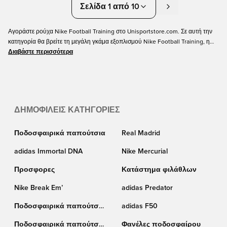
Σελίδα 1 από 10
Αγοράστε ρούχα Nike Football Training στο Unisportstore.com. Σε αυτή την
κατηγορία θα βρείτε τη μεγάλη γκάμα εξοπλισμού Nike Football Training, η
οποία περιλαμβάνει μερικά από τα καλύτερα προπονητικά ρούχα που έχει να
Διαβάστε περισσότερα
προσφέρει η Nike. Μπορείτε να εξοπλιστείτε από το κεφάλι μέχρι τα δάχτυλα
με υψηλής ποιότητας προπονητικά ρούχα, καθώς διαθέτουμε καπέλα,
παντελόνια προπόνησης, πουκάμισα και πολλά άλλα από τη συλλογή Nike
Football Training. Διατίθεται σε ποικιλία χρωμάτων, μοντέλων και μεγεθών
που ταιριάζουν τόσο για παιδιά όσο και για ενήλικες. Παραγγείλετε online
ΔΗΜΟΦΙΛΕΊΣ ΚΑΤΗΓΟΡΊΕΣ
σήμερα σε εξαιρετικές τιμές.
Ποδοσφαιρικά παπούτσια
Real Madrid
adidas Immortal DNA
Nike Mercurial
Προσφορες
Κατάστημα φιλάθλων
Nike Break Em’
adidas Predator
Ποδοσφαιρικά παπούτσια
adidas F50
Nike
Ποδοσφαιρικά παπούτσια
Φανέλες ποδοσφαίρου