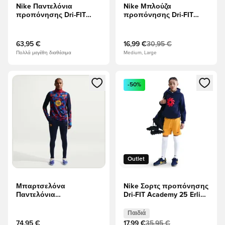
Nike Παντελόνια
Nike Μπλούζα
προπόνησης Dri-FIT
προπόνησης Dri-FIT
Strike KPZ Break Em' -
Academy Pro 24 - μαύρο/
Mystic Dates/Φωτεινό
Λευκό
πορφυρό/Λευκό
63,95 €
16,99 €
30,95 €
Πολλά μεγέθη διαθέσιμα
Medium, Large
Ανοίγει ένα Modal για να συνδεθείτε ή να εγγραφείτε ως μέλ
Ανοίγει ένα Modal για να συνδ
-50%
Outlet
Μπαρτσελόνα
Nike Σορτς προπόνησης
Παντελόνια
Dri-FIT Academy 25 Erling
προπόνησης Dri-FIT
Haaland -
Strike - Μαυρισμένο
Πανεπιστημιακός
Παιδιά
μπλε/Ευγενές
Χρυσός/Μαυρισμένο
74,95 €
17,99 €
35,95 €