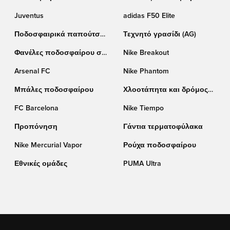
Puma
Juventus
adidas F50 Elite
Ποδοσφαιρικά παπούτσια
Τεχνητό γρασίδι (AG)
adidas
Φανέλες ποδοσφαίρου σε
Nike Breakout
έκπτωση
Arsenal FC
Nike Phantom
Μπάλες ποδοσφαίρου
Χλοοτάπητα και δρόμος
(TF)
FC Barcelona
Nike Tiempo
Προπόνηση
Γάντια τερματοφύλακα
Nike Mercurial Vapor
Ρούχα ποδοσφαίρου
Εθνικές ομάδες
PUMA Ultra