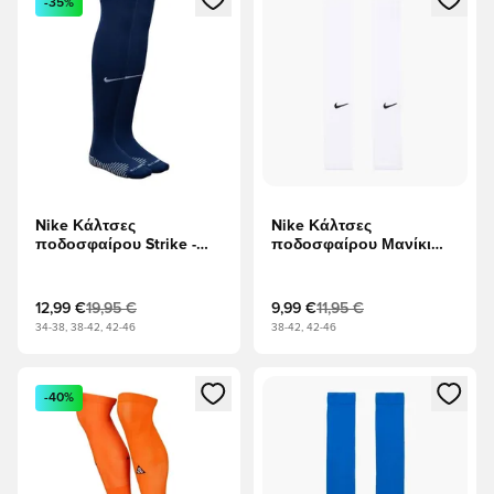
-35%
Nike Κάλτσες
Nike Κάλτσες
ποδοσφαίρου Strike -
ποδοσφαίρου Μανίκι
Ναυτικό Μεσονυχτών/
ποδιών Dri-FIT Strike -
Λευκό
Λευκό/μαύρο
12,99 €
19,95 €
9,99 €
11,95 €
34-38, 38-42, 42-46
38-42, 42-46
Ανοίγει ένα Modal για να συνδεθείτε ή να εγγραφείτε ως μέλ
Ανοίγει ένα Modal για να συνδ
-40%