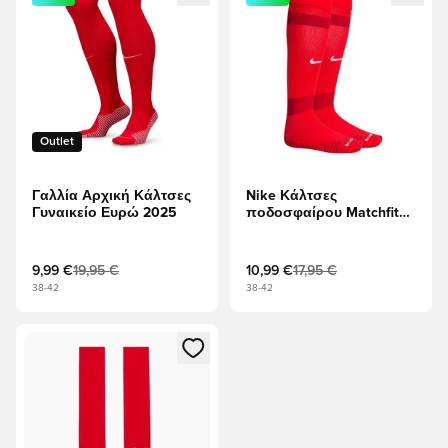
Outlet
Γαλλία Αρχική Κάλτσες
Nike Κάλτσες
Γυναικείο Ευρώ 2025
ποδοσφαίρου Matchfit
Knee High -
Πανεπιστήμιο Κόκκινο/
Γυμναστήριο Κόκκινο/
9,99 €
19,95 €
10,99 €
17,95 €
Λευκό
38-42
38-42
Ανοίγει ένα Modal για να συνδεθείτε ή να εγγραφείτε ως μέλ