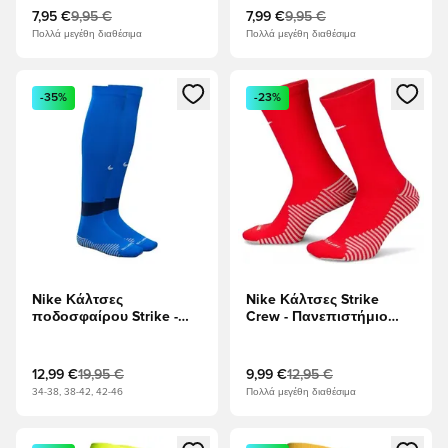
7,95 €
9,95 €
7,99 €
9,95 €
Πολλά μεγέθη διαθέσιμα
Πολλά μεγέθη διαθέσιμα
Ανοίγει ένα Modal για να συνδεθείτε ή να εγγραφείτε ως μέλ
Ανοίγει ένα Modal για να συνδ
-35%
-23%
Nike Κάλτσες
Nike Κάλτσες Strike
ποδοσφαίρου Strike -
Crew - Πανεπιστήμιο
Βασιλικό Μπλε/Ναυτικό
Κόκκινο/Λευκό
Μεσονυχτών/Λευκό
12,99 €
19,95 €
9,99 €
12,95 €
34-38, 38-42, 42-46
Πολλά μεγέθη διαθέσιμα
Ανοίγει ένα Modal για να συνδεθείτε ή να εγγραφείτε ως μέλ
Ανοίγει ένα Modal για να συνδ