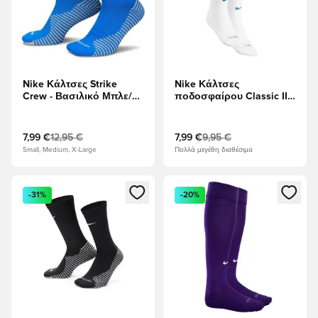
Nike Κάλτσες Strike
Nike Κάλτσες
Crew - Βασιλικό Μπλε/
ποδοσφαίρου Classic II
Λευκό
OTC - Team White/
Βασιλικό Μπλε
7,99 €
12,95 €
7,99 €
9,95 €
Small, Medium, X-Large
Πολλά μεγέθη διαθέσιμα
Ανοίγει ένα Modal για να συνδεθείτε ή να εγγραφείτε ως μέλ
Ανοίγει ένα Modal για να συνδ
-31%
-20%