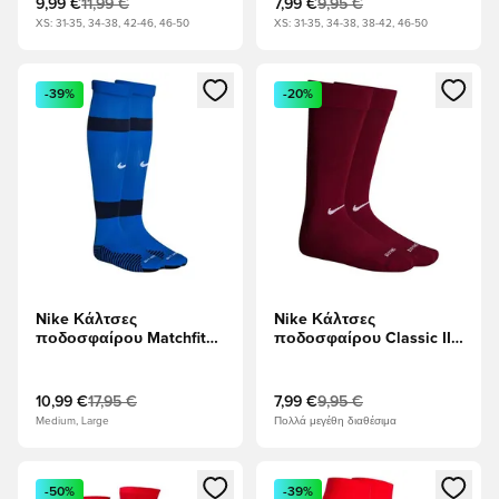
9,99 €
11,99 €
7,99 €
9,95 €
XS: 31-35, 34-38, 42-46, 46-50
XS: 31-35, 34-38, 38-42, 46-50
Ανοίγει ένα Modal για να συνδεθείτε ή να εγγραφείτε ως μέλ
Ανοίγει ένα Modal για να συνδ
-39%
-20%
Nike Κάλτσες
Nike Κάλτσες
ποδοσφαίρου Matchfit
ποδοσφαίρου Classic II -
Knee High - Βασιλικό
Ομάδα Κόκκινο/Λευκό
Μπλε/Ναυτικό
Μεσονυχτών/Λευκό
10,99 €
17,95 €
7,99 €
9,95 €
Medium, Large
Πολλά μεγέθη διαθέσιμα
Ανοίγει ένα Modal για να συνδεθείτε ή να εγγραφείτε ως μέλ
Ανοίγει ένα Modal για να συνδ
-50%
-39%