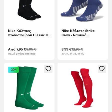
Nike Κάλτσες
Nike Κάλτσες Strike
ποδοσφαίρου Classic II -
Crew - Ναυτικό
μαύρο/Λευκό
Μεσονυχτών/Λευκό
Από
7,95 €
9,95 €
8,99 €
12,95 €
Πολλά μεγέθη διαθέσιμα
30-34, 34-38, 46-50
Ανοίγει ένα Modal για να συνδεθείτε ή να εγγραφείτε ως μέλ
Ανοίγει ένα Modal για να συνδ
-20%