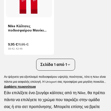
Nike Κάλτσες
ποδοσφαίρου Μανίκι
ποδιών Dri-FIT Strike -
Πανεπιστήμιο Κόκκινο/
Λευκό
9,95 €
11,95 €
38-42, 42-46
Σελίδα 1 από 1
Αν ψάχνετε για εξοπλισμό ποδοσφαίρου υψηλής ποιότητας, τότε η Nike είναι
πάντα μια ασφαλής επιλογή. Η Unisport σας προσφέρει μια μεγάλη ποικιλία
από κάλτσες ποδοσφαίρου Nike σε όλα τα χρώματα και τα σχέδια, ώστε να
Διαβάστε περισσότερα
έχετε πάντα τη δυνατότητα να βρείτε το κατάλληλο ζευγάρι για εσάς. Οι
Εάν επιλέξετε ένα ζευγάρι κάλτσες από τη Nike, θα πρέπει
κάλτσες ποδοσφαίρου είναι ένα σημαντικό μέρος του κιτ σας.
πάντα να επιλέγετε το χρώμα που ταιριάζει στην ομάδα
σας ή στο σετ προπόνησης. Μπορείτε επίσης να βρείτε