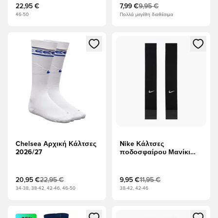
22,95 €
7,99 €
9,95 €
46-50
Πολλά μεγέθη διαθέσιμα
Ανοίγει ένα Modal για να συνδεθείτε ή να εγγραφείτε ως μέλ
Ανοίγει ένα Modal για να συνδ
Chelsea Αρχική Κάλτσες
Nike Κάλτσες
2026/27
ποδοσφαίρου Μανίκι
ποδιών Dri-FIT Strike -
μαύρο/Ανθρακίτης/
Λευκό
20,95 €
22,95 €
9,95 €
11,95 €
34-38, 38-42, 42-46, 46-50
38-42, 42-46
Ανοίγει ένα Modal για να συνδεθείτε ή να εγγραφείτε ως μέλ
Ανοίγει ένα Modal για να συνδ