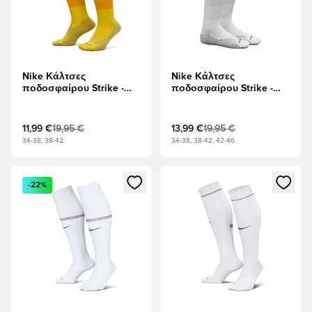
Nike Κάλτσες
Nike Κάλτσες
ποδοσφαίρου Strike -
ποδοσφαίρου Strike -
Περιήγηση Κίτρινο/
Λευκό/μαύρο
Πανεπιστημιακός
Χρυσός/μαύρο
11,99 €
19,95 €
13,99 €
19,95 €
34-38, 38-42
34-38, 38-42, 42-46
Ανοίγει ένα Modal για να συνδεθείτε ή να εγγραφείτε ως μέλ
Ανοίγει ένα Modal για να συνδ
-22%