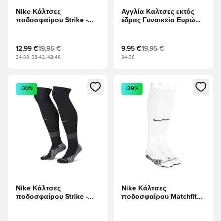
Nike Κάλτσες
Αγγλία Καλτσες εκτός
ποδοσφαίρου Strike -
έδρας Γυναικείο Ευρώ
Πράσινο πεύκο/Φαράγγι
2025
Γκριν/Λευκό
12,99 €
19,95 €
9,95 €
19,95 €
34-38, 38-42, 42-46
34-38
Ανοίγει ένα Modal για να συνδεθείτε ή να εγγραφείτε ως μέλ
Ανοίγει ένα Modal για να συνδ
-30%
-39%
Nike Κάλτσες
Nike Κάλτσες
ποδοσφαίρου Strike -
ποδοσφαίρου Matchfit
μαύρο/Ανθρακίτης/
Knee High - Λευκό/μαύρο
Λευκό