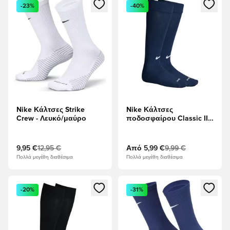
Ανοίγει ένα Modal για να συνδεθείτε ή να εγγραφείτε ως μέλ
Ανοίγει ένα Modal για να συνδ
-23%
-40%
Nike Κάλτσες Strike
Nike Κάλτσες
Crew - Λευκό/μαύρο
ποδοσφαίρου Classic II -
Ναυτικό Μεσονυχτών/
Λευκό
9,95 €
12,95 €
Από
5,99 €
9,99 €
Πολλά μεγέθη διαθέσιμα
Πολλά μεγέθη διαθέσιμα
Ανοίγει ένα Modal για να συνδεθείτε ή να εγγραφείτε ως μέλ
Ανοίγει ένα Modal για να συνδ
-20%
-31%