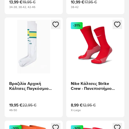
13,99 €
19,95 €
10,99 €
17,95 €
34-38, 38-42, 42-46
38-42
Ανοίγει ένα Modal για να συνδεθείτε ή να εγγραφείτε ως μέλ
Ανοίγει ένα Modal για να συνδ
-31%
Βραζιλία Αρχική
Nike Κάλτσες Strike
Κάλτσες Παγκόσμιο
Crew - Πανεπιστήμιο
Κύπελλο 2026
Κόκκινο/Λευκό
19,95 €
22,95 €
8,99 €
12,95 €
46-50
X-Large
Ανοίγει ένα Modal για να συνδεθείτε ή να εγγραφείτε ως μέλ
Ανοίγει ένα Modal για να συνδ
-20%
-30%