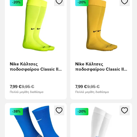
-20%
-20%
Nike Κάλτσες
Nike Κάλτσες
ποδοσφαίρου Classic II -
ποδοσφαίρου Classic II -
Βολτ/μαύρο
Περιήγηση Κίτρινο/
μαύρο
7,99 €
9,95 €
7,99 €
9,95 €
Πολλά μεγέθη διαθέσιμα
Πολλά μεγέθη διαθέσιμα
Ανοίγει ένα Modal για να συνδεθείτε ή να εγγραφείτε ως μέλ
Ανοίγει ένα Modal για να συνδ
-38%
-20%