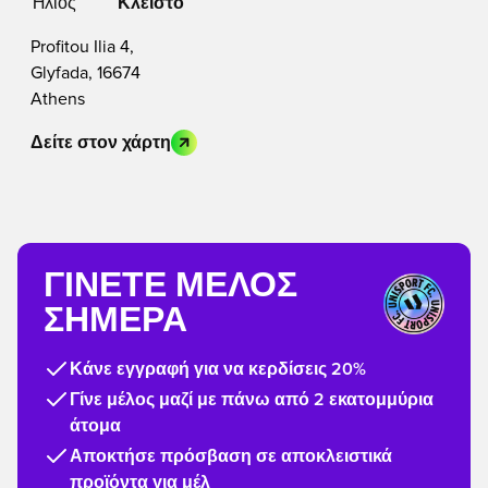
Ήλιος
Κλειστό
Profitou Ilia 4,
Glyfada, 16674
Athens
Δείτε στον χάρτη
ΓΊΝΕΤΕ ΜΈΛΟΣ
ΣΉΜΕΡΑ
Κάνε εγγραφή για να κερδίσεις 20%
Γίνε μέλος μαζί με πάνω από 2 εκατομμύρια
άτομα
Αποκτήσε πρόσβαση σε αποκλειστικά
προϊόντα για μέλ