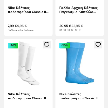
Nike Κάλτσες
Γαλλία Αρχική Κάλτσες
ποδοσφαίρου Classic II -
Παγκόσμιο Κύπελλο
Πράσινο πεύκο/Λευκό
2026
7,99 €
9,95 €
20,95 €
22,95 €
Πολλά μεγέθη διαθέσιμα
34-38, 38-42, 42-46
Ανοίγει ένα Modal για να συνδεθείτε ή να εγγραφείτε ως μέλ
Ανοίγει ένα Modal για να συνδ
-20%
-20%
Nike Κάλτσες
Nike Κάλτσες
ποδοσφαίρου Classic II -
ποδοσφαίρου Classic II -
Λευκό/μαύρο
λυπημένος/Λευκό