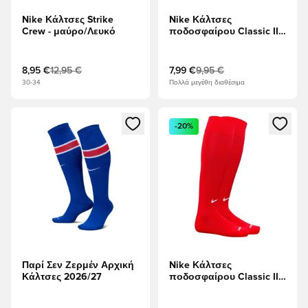
Nike Κάλτσες Strike
Nike Κάλτσες
Crew - μαύρο/Λευκό
ποδοσφαίρου Classic II -
Μωβ
8,95 €
12,95 €
7,99 €
9,95 €
30-34
Πολλά μεγέθη διαθέσιμα
Ανοίγει ένα Modal για να συνδεθείτε ή να εγγραφείτε ως μέλ
Ανοίγει ένα Modal για να συνδ
-20%
Παρί Σεν Ζερμέν Αρχική
Nike Κάλτσες
Κάλτσες 2026/27
ποδοσφαίρου Classic II -
Πανεπιστήμιο Κόκκινο/
Λευκό