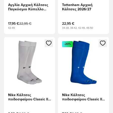
Αγγλία Αρχική Κάλτσες
Tottenham Αρχική
Παγκόσμιο Κύπελλο
Κάλτσες 2026/27
2026
17,95 €
22,95 €
22,95 €
42-46
34-38, 38-42, 42-46, 46-50
Ανοίγει ένα Modal για να συνδεθείτε ή να εγγραφείτε ως μέλ
Ανοίγει ένα Modal για να συνδ
-20%
Nike Κάλτσες
Nike Κάλτσες
ποδοσφαίρου Classic II -
ποδοσφαίρου Classic II -
Γκρι/μαύρο
Βασιλικό Μπλε/Λευκό