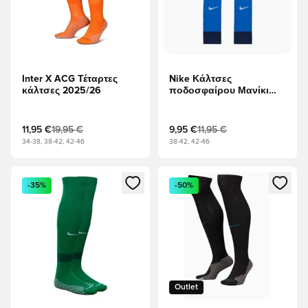
Inter X ACG Τέταρτες
Nike Κάλτσες
κάλτσες 2025/26
ποδοσφαίρου Μανίκι
ποδιών Dri-FIT Strike -
Βασιλικό Μπλε/Ναυτικό
Μεσονυχτών/Λευκό
11,95 €
19,95 €
9,95 €
11,95 €
34-38, 38-42, 42-46
38-42, 42-46
Ανοίγει ένα Modal για να συνδεθείτε ή να εγγραφείτε ως μέλ
Ανοίγει ένα Modal για να συνδ
-35%
-50%
Outlet