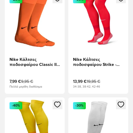
Nike Κάλτσες
Nike Κάλτσες
ποδοσφαίρου Classic II -
ποδοσφαίρου Strike -
Πορτοκαλί ασφαλείας/
Πανεπιστήμιο Κόκκινο/
μαύρο
Λευκό
7,99 €
9,95 €
13,99 €
19,95 €
Πολλά μεγέθη διαθέσιμα
34-38, 38-42, 42-46
Ανοίγει ένα Modal για να συνδεθείτε ή να εγγραφείτε ως μέλ
Ανοίγει ένα Modal για να συνδ
-40%
-30%