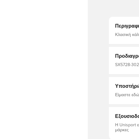
Περιγραφ
Κλασική κάλτσα 
εξοπλισμένη 
αποτέλεσμα
Προδιαγρ
SX5728-302, 
ποδοσφαίρου
Υποστήρι
Είμαστε εδώ
Εξουσιοδ
Η Unisport 
μάρκες