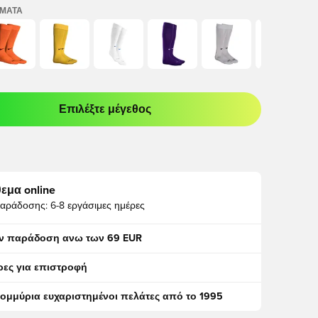
ΏΜΑΤΑ
Επιλέξτε μέγεθος
odal για να συνδεθείτε ή να εγγραφείτε ως μέλος
εμα online
αράδοσης:
6-8 εργάσιμες ημέρες
ν παράδοση ανω των 69 EUR
ρες για επιστροφή
τομμύρια ευχαριστημένοι πελάτες από το 1995