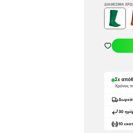
ΔΙΑΘΈΣΙΜΑ ΧΡ
Ανοίγει ένα M
Σε απόθ
Χρόνος π
Δωρεά
30 ημέ
10 εκα