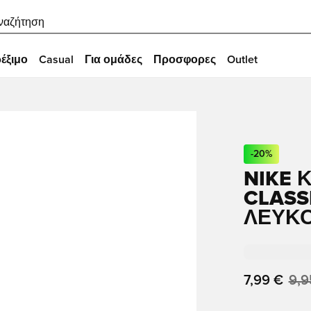
ναζήτηση
έξιμο
Casual
Για ομάδες
Προσφορες
Outlet
-
20
%
NIKE 
CLASSI
ΛΕΥΚ
7,99 €
9,9