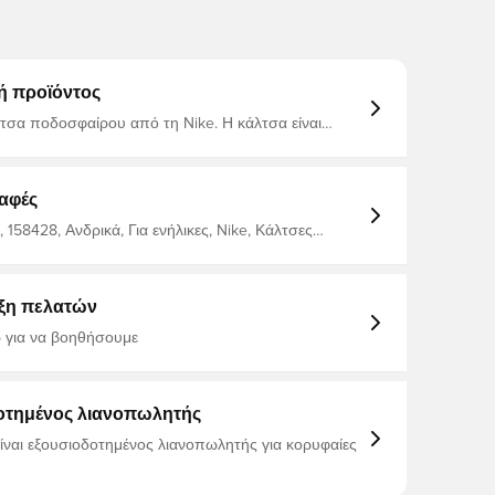
ή προϊόντος
ποδοσφαίρου από τη Nike. Η κάλτσα είναι
με Nike Dri-FIT, το οποίο παρέχει αερισμό και έχει
 ενίσχυσης της απόδοσης.
αφές
158428, Ανδρικά, Για ενήλικες, Nike, Κάλτσες
, Πράσινο, Λευκό, 100% Textile
ξη πελατών
 για να βοηθήσουμε
οτημένος λιανοπωλητής
είναι εξουσιοδοτημένος λιανοπωλητής για κορυφαίες