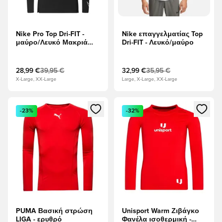
Nike Pro Top Dri-FIT -
Nike επαγγελματίας Top
μαύρο/Λευκό Μακριά
Dri-FIT - Λευκό/μαύρο
μανίκια
28,99 €
39,95 €
32,99 €
35,95 €
X-Large, XX-Large
Large, X-Large, XX-Large
Ανοίγει ένα Modal για να συνδεθείτε ή να εγγραφείτε ως μέλ
Ανοίγει ένα Modal για να συνδ
-23%
-32%
PUMA Βασική στρώση
Unisport Warm Ζιβάγκο
LIGA - ερυθρό
Φανέλα ισοθερμική -