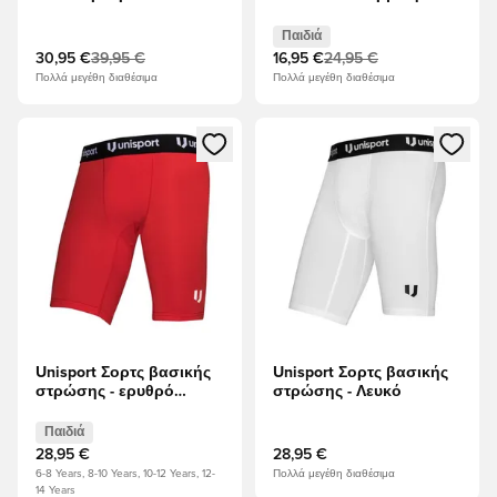
ερυθρό Παιδιά
Παιδιά
30,95 €
39,95 €
16,95 €
24,95 €
Πολλά μεγέθη διαθέσιμα
Πολλά μεγέθη διαθέσιμα
Ανοίγει ένα Modal για να συνδεθείτε ή να εγγραφείτε ως μέλ
Ανοίγει ένα Modal για να συνδ
Unisport Σορτς βασικής
Unisport Σορτς βασικής
στρώσης - ερυθρό
στρώσης - Λευκό
Παιδιά
Παιδιά
28,95 €
28,95 €
6-8 Years, 8-10 Years, 10-12 Years, 12-
Πολλά μεγέθη διαθέσιμα
14 Years