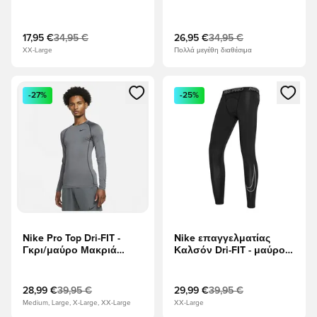
λυπημένος
17,95 €
34,95 €
26,95 €
34,95 €
XX-Large
Πολλά μεγέθη διαθέσιμα
Ανοίγει ένα Modal για να συνδεθείτε ή να εγγραφείτε ως μέλ
Ανοίγει ένα Modal για να συνδ
-27%
-25%
Nike Pro Top Dri-FIT -
Nike επαγγελματίας
Γκρι/μαύρο Μακριά
Καλσόν Dri-FIT - μαύρο/
μανίκια
Λευκό
28,99 €
39,95 €
29,99 €
39,95 €
Medium, Large, X-Large, XX-Large
XX-Large