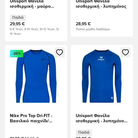
Unisport Φανέλα
Unisport Φανέλα
ισοθερμική - μαύρο
ισοθερμική - λυπημένος
Παιδιά
Παιδιά
29,95 €
28,95 €
6-8 Years, 8-10 Years, 10-12 Years, 12-
Πολλά μεγέθη διαθέσιμα
14 Years
Ανοίγει ένα Modal για να συνδεθείτε ή να εγγραφείτε ως μέλ
Ανοίγει ένα Modal για να συνδ
-26%
Nike Pro Top Dri-FIT -
Unisport Φανέλα
Βασιλικό παιχνίδι/
ισοθερμική - λυπημένος
μαύρο Μακριά μανίκια
Παιδιά
Παιδιά