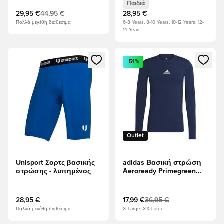
Παιδιά
29,95 €
44,95 €
28,95 €
Πολλά μεγέθη διαθέσιμα
6-8 Years, 8-10 Years, 10-12 Years, 12-
14 Years
Ανοίγει ένα Modal για να συνδεθείτε ή να εγγραφείτε ως μέλ
Ανοίγει ένα Modal για να συνδ
-51%
Outlet
Unisport Σορτς βασικής
adidas Βασική στρώση
στρώσης - λυπημένος
Aeroready Primegreen
Techfit - Ναυτικό
28,95 €
17,99 €
36,95 €
Πολλά μεγέθη διαθέσιμα
X-Large, XX-Large