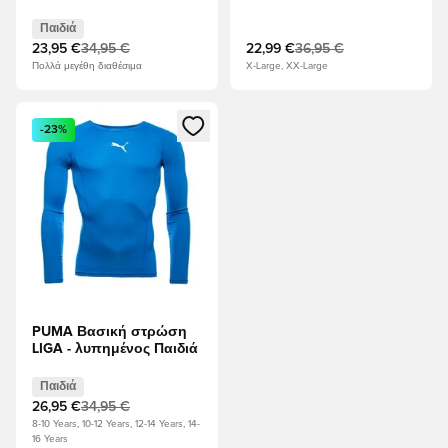
Techfit - Λευκό
Παιδιά
23,95 €
34,95 €
22,99 €
36,95 €
Πολλά μεγέθη διαθέσιμα
X-Large, XX-Large
Ανοίγει ένα Modal για να συνδεθείτε ή να εγγραφείτε ως μέλ
-23%
PUMA Βασική στρώση
LIGA - λυπημένος Παιδιά
Παιδιά
26,95 €
34,95 €
8-10 Years, 10-12 Years, 12-14 Years, 14-
16 Years