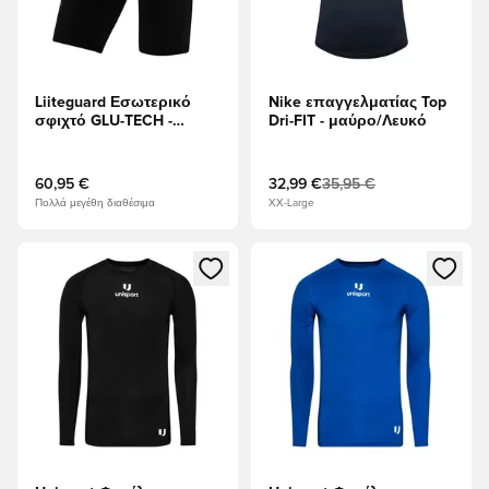
Liiteguard Εσωτερικό
Nike επαγγελματίας Top
σφιχτό GLU-TECH -
Dri-FIT - μαύρο/Λευκό
μαύρο
60,95 €
32,99 €
35,95 €
Πολλά μεγέθη διαθέσιμα
XX-Large
Ανοίγει ένα Modal για να συνδεθείτε ή να εγγραφείτε ως μέλ
Ανοίγει ένα Modal για να συνδ