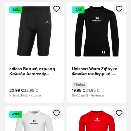
Ανοίγει ένα Modal για να συνδεθείτε ή να εγγραφείτε ως μέλ
Ανοίγει ένα Modal για να συνδ
-36%
-20%
adidas Βασική στρώση
Unisport Warm Ζιβάγκο
Καλσόν Aeroready
Φανέλα ισοθερμική -
Primegreen Techfit -
μαύρο Παιδιά
μαύρο
Παιδιά
20,99 €
32,95 €
19,95 €
24,95 €
X-Small, Small, XX-Large
Πολλά μεγέθη διαθέσιμα
Ανοίγει ένα Modal για να συνδεθείτε ή να εγγραφείτε ως μέλ
Ανοίγει ένα Modal για να συνδ
-28%