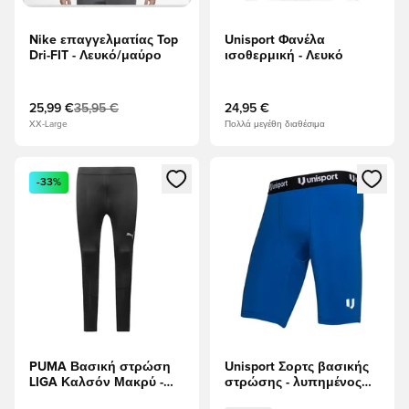
Nike επαγγελματίας Top
Unisport Φανέλα
Dri-FIT - Λευκό/μαύρο
ισοθερμική - Λευκό
25,99 €
35,95 €
24,95 €
XX-Large
Πολλά μεγέθη διαθέσιμα
Ανοίγει ένα Modal για να συνδεθείτε ή να εγγραφείτε ως μέλ
Ανοίγει ένα Modal για να συνδ
-33%
PUMA Βασική στρώση
Unisport Σορτς βασικής
LIGA Καλσόν Μακρύ -
στρώσης - λυπημένος
μαύρο
Παιδιά