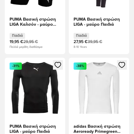
PUMA Βασική στρώση
PUMA Βασική στρώση
LIGA Καλσόν - μαύρο
LIGA - μαύρο Παιδιά
Παιδιά
Παιδιά
Παιδιά
19,95 €
29,95 €
27,95 €
39,95 €
Πολλά μεγέθη διαθέσιμα
8-10 Years
Ανοίγει ένα Modal για να συνδεθείτε ή να εγγραφείτε ως μέλ
Ανοίγει ένα Modal για να συνδ
-31%
-38%
PUMA Βασική στρώση
adidas Βασική στρώση
LIGA - μαύρο Παιδιά
Aeroready Primegreen