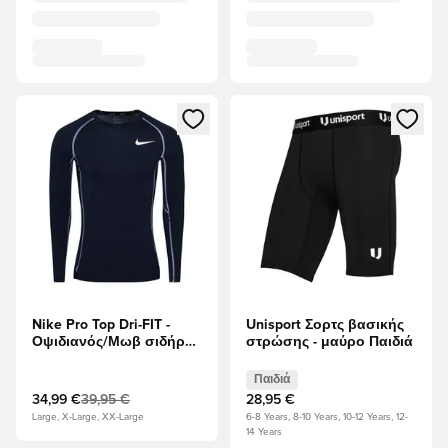
Ανοίγει ένα Modal για να συνδεθείτε ή να εγγραφείτε ως μέλ
Ανοίγει ένα Modal για να συνδ
Nike Pro Top Dri-FIT -
Unisport Σορτς βασικής
Οψιδιανός/Μωβ σιδήρου
στρώσης - μαύρο Παιδιά
Μακριά μανίκια
Παιδιά
34,99 €
39,95 €
28,95 €
Large, X-Large, XX-Large
6-8 Years, 8-10 Years, 10-12 Years, 12-
14 Years