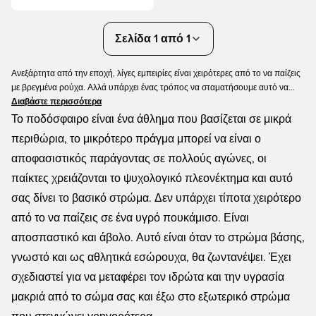
Σελίδα 1 από 1
Ανεξάρτητα από την εποχή, λίγες εμπειρίες είναι χειρότερες από το να παίζεις
με βρεγμένα ρούχα. Αλλά υπάρχει ένας τρόπος να σταματήσουμε αυτό να
συμβεί. Μπορείτε να πάρετε το βασικό στρώμα που στεγνώνει πολύ γρήγορα,
Διαβάστε περισσότερα
ώστε να παραμείνετε στεγνός για μεγαλύτερο χρονικό διάστημα. Η Unisport
Το ποδόσφαιρο είναι ένα άθλημα που βασίζεται σε μικρά
προσφέρει μια μεγάλη ποικιλία βασικών στρωμάτων, όλα σχεδιασμένα για μια
περιθώρια, το μικρότερο πράγμα μπορεί να είναι ο
πιο στεγνή εμπειρία. Μπορείτε να βρείτε αντικείμενα από όλες τις μεγάλες
αποφασιστικός παράγοντας σε πολλούς αγώνες, οι
μάρκες, όπως η Nike, η adidas και η Under Armour. Σε όλα τα μεγέθη, μοντέλα
και χρώματα. Είμαστε σίγουροι ότι μπορείτε να βρείτε το σωστό μοντέλο για
παίκτες χρειάζονται το ψυχολογικό πλεονέκτημα και αυτό
εσάς.
σας δίνει το βασικό στρώμα. Δεν υπάρχει τίποτα χειρότερο
από το να παίζεις σε ένα υγρό πουκάμισο. Είναι
αποσπαστικό και άβολο. Αυτό είναι όταν το στρώμα βάσης,
γνωστό και ως αθλητικά εσώρουχα, θα ζωντανέψει. Έχει
σχεδιαστεί για να μεταφέρει τον ιδρώτα και την υγρασία
μακριά από το σώμα σας και έξω στο εξωτερικό στρώμα