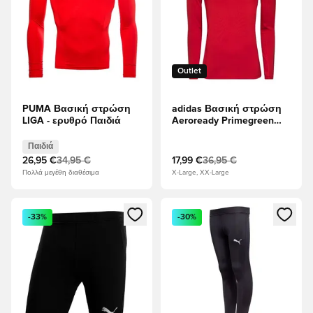
Outlet
PUMA Βασική στρώση
adidas Βασική στρώση
LIGA - ερυθρό Παιδιά
Aeroready Primegreen
Techfit - Δύναμη ομάδας
Κόκκινο
Παιδιά
26,95 €
34,95 €
17,99 €
36,95 €
Πολλά μεγέθη διαθέσιμα
X-Large, XX-Large
Ανοίγει ένα Modal για να συνδεθείτε ή να εγγραφείτε ως μέλ
Ανοίγει ένα Modal για να συνδ
-33%
-30%