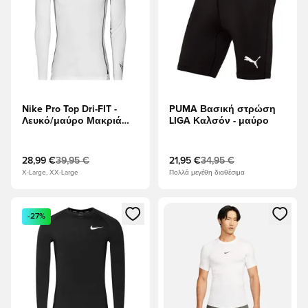
Nike Pro Top Dri-FIT -
PUMA Βασική στρώση
Λευκό/μαύρο Μακριά
LIGA Καλσόν - μαύρο
μανίκια
28,99 €
39,95 €
21,95 €
34,95 €
X-Large, XX-Large
Πολλά μεγέθη διαθέσιμα
Ανοίγει ένα Modal για να συνδεθείτε ή να εγγραφείτε ως μέλ
Ανοίγει ένα Modal για να συνδ
-27%