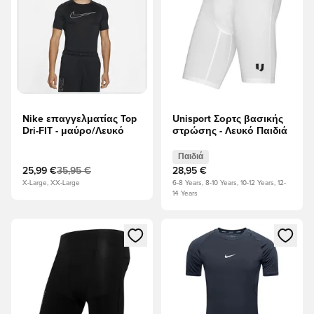
Nike επαγγελματίας Top
Unisport Σορτς βασικής
Dri-FIT - μαύρο/Λευκό
στρώσης - Λευκό Παιδιά
Παιδιά
25,99 €
35,95 €
28,95 €
X-Large, XX-Large
6-8 Years, 8-10 Years, 10-12 Years, 12-
14 Years
Ανοίγει ένα Modal για να συνδεθείτε ή να εγγραφείτε ως μέλ
Ανοίγει ένα Modal για να συνδ