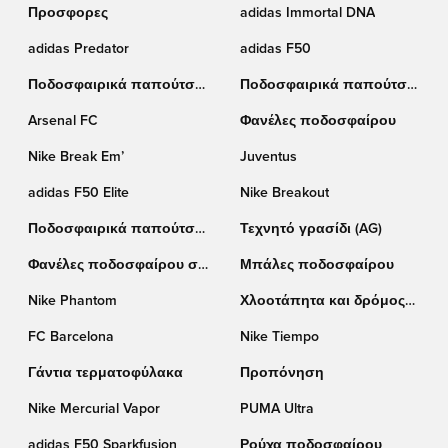
Προσφορες
adidas Immortal DNA
adidas Predator
adidas F50
Ποδοσφαιρικά παπούτσια
Ποδοσφαιρικά παπούτσια
Puma
Nike
Arsenal FC
Φανέλες ποδοσφαίρου
Nike Break Em’
Juventus
adidas F50 Elite
Nike Breakout
Ποδοσφαιρικά παπούτσια
Τεχνητό γρασίδι (AG)
adidas
Φανέλες ποδοσφαίρου σε
Μπάλες ποδοσφαίρου
έκπτωση
Nike Phantom
Χλοοτάπητα και δρόμος
(TF)
FC Barcelona
Nike Tiempo
Γάντια τερματοφύλακα
Προπόνηση
Nike Mercurial Vapor
PUMA Ultra
adidas F50 Sparkfusion
Ρούχα ποδοσφαίρου