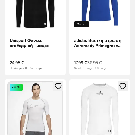
Outlet
Unisport Φανέλα
adidas Βασική στρώση
ισοθερμική - μαύρο
Aeroready Primegreen
Techfit - Βασιλικό Μπλε
24,95 €
17,99 €
36,95 €
Πολλά μεγέθη διαθέσιμα
Small, X-Large, XX-Large
Ανοίγει ένα Modal για να συνδεθείτε ή να εγγραφείτε ως μέλ
Ανοίγει ένα Modal για να συνδ
-28%