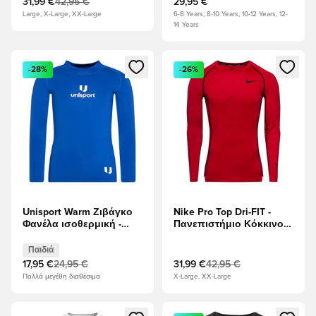
31,99 €
42,95 €
29,95 €
Large, X-Large, XX-Large
6-8 Years, 8-10 Years, 10-12 Years, 12-
14 Years
Ανοίγει ένα Modal για να συνδεθείτε ή να εγγραφείτε ως μέλ
Ανοίγει ένα Modal για να συνδ
-28%
-26%
Unisport Warm Ζιβάγκο
Nike Pro Top Dri-FIT -
Φανέλα ισοθερμική -
Πανεπιστήμιο Κόκκινο/
λυπημένος Παιδιά
μαύρο Μακριά μανίκια
Παιδιά
17,95 €
24,95 €
31,99 €
42,95 €
Πολλά μεγέθη διαθέσιμα
X-Large, XX-Large
Ανοίγει ένα Modal για να συνδεθείτε ή να εγγραφείτε ως μέλ
Ανοίγει ένα Modal για να συνδ