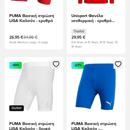
PUMA Βασική στρώση
Unisport Φανέλα
LIGA Καλσόν - ερυθρό
ισοθερμική - ερυθρό
Παιδιά
Παιδιά
26,95 €
34,95 €
29,95 €
Small, Medium, Large, X-Large
6-8 Years, 8-10 Years, 10-12 Years, 12-
14 Years
Ανοίγει ένα Modal για να συνδεθείτε ή να εγγραφείτε ως μέλ
Ανοίγει ένα Modal για να συνδ
-49%
-23%
Outlet
PUMA Βασική στρώση
PUMA Βασική στρώση
LIGA Καλσόν - Λευκό
LIGA Καλσόν -