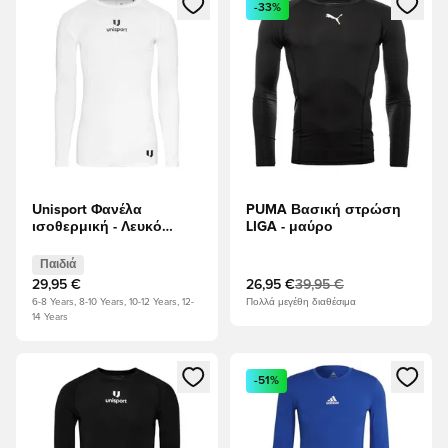
-33%
Unisport Φανέλα
PUMA Βασική στρώση
ισοθερμική - Λευκό
LIGA - μαύρο
Παιδιά
Παιδιά
29,95 €
26,95 €
39,95 €
6-8 Years, 8-10 Years, 10-12 Years, 12-
Πολλά μεγέθη διαθέσιμα
14 Years
Ανοίγει ένα Modal για να συνδεθείτε ή να εγγραφείτε ως μέλ
Ανοίγει ένα Modal για να συνδ
-51%