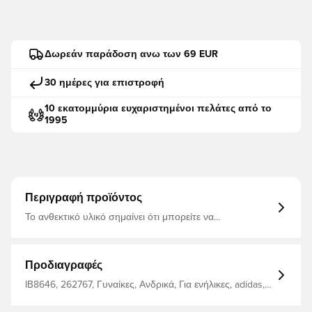
Δωρεάν παράδοση ανω των 69 EUR
30 ημέρες για επιστροφή
10 εκατομμύρια ευχαριστημένοι πελάτες από το
1995
Περιγραφή προϊόντος
Το ανθεκτικό υλικό σημαίνει ότι μπορείτε να
χρησιμοποιείτε το σακίδιο κάθε μέρα, τόσο για το
σχολείο όσο και για την προπόνηση Ρυθμιζόμενος
ιμάντας ώμου για την καλύτερη δυνατή εφαρμογή και
αυξημένη άνεση Το σακίδιο μπορεί να περιέχει 26,5 L
Προδιαγραφές
Κατασκευασμένο από 100% ανακυκλωμένο πολυεστέρα
IB8646, 262767, Γυναίκες, Ανδρικά, Για ενήλικες, adidas,
Μπλε, Σακίδιο