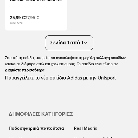
Classic Back to School 3-
Stripes - ναυτικό μπλε
25,99 €
27,95 €
One Size
Σελίδα 1 από 1
Σε αυτή τη σελίδα, μπορείτε να ανακαλύψετε τη μεγάλη συλλογή σακιδίων
adidas σε διάφορα στυλ και χρωματισμούς. Το σακίδιο είναι τέλειο αν
ταξιδεύετε ελαφρά και πρέπει να φέρετε τον απαραίτητο εξοπλισμό σας.
Διαβάστε περισσότερα
Παραγγείλετε το επόμενο σακίδιο πλάτης σας από την adidas σήμερα στο
Παραγγείλετε το νέο σακίδιο Adidas με την Unisport
Unisport με γρήγορη παράδοση.
ΔΗΜΟΦΙΛΕΊΣ ΚΑΤΗΓΟΡΊΕΣ
Ποδοσφαιρικά παπούτσια
Real Madrid