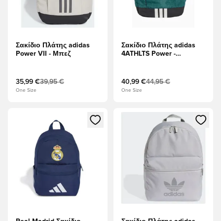
Σακίδιο Πλάτης adidas
Σακίδιο Πλάτης adidas
Power VII - Μπεζ
4ATHLTS Power -
πράσινος
35,99 €
39,95 €
40,99 €
44,95 €
One Size
One Size
Ανοίγει ένα Modal για να συνδεθείτε ή να εγγραφείτε ως μέλ
Ανοίγει ένα Modal για να συνδ