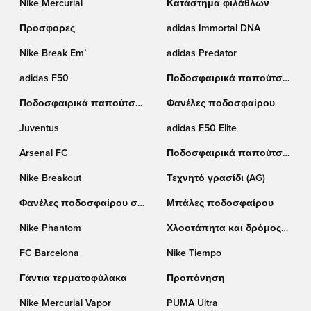
Nike Mercurial
Κατάστημα φιλάθλων
Προσφορες
adidas Immortal DNA
Nike Break Em’
adidas Predator
adidas F50
Ποδοσφαιρικά παπούτσια
Puma
Ποδοσφαιρικά παπούτσια
Φανέλες ποδοσφαίρου
Nike
Juventus
adidas F50 Elite
Arsenal FC
Ποδοσφαιρικά παπούτσια
adidas
Nike Breakout
Τεχνητό γρασίδι (AG)
Φανέλες ποδοσφαίρου σε
Μπάλες ποδοσφαίρου
έκπτωση
Nike Phantom
Χλοοτάπητα και δρόμος
(TF)
FC Barcelona
Nike Tiempo
Γάντια τερματοφύλακα
Προπόνηση
Nike Mercurial Vapor
PUMA Ultra