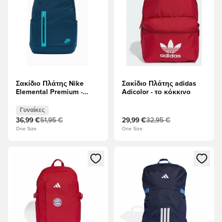
Σακίδιο Πλάτης Nike
Σακίδιο Πλάτης adidas
Elemental Premium -
Adicolor - το κόκκινο
ναυτικό μπλε
Γυναίκες
36,99 €
51,95 €
29,99 €
32,95 €
One Size
One Size
Ανοίγει ένα Modal για να συνδεθείτε ή να εγγραφείτε ως μέλ
Ανοίγει ένα Modal για να συνδ