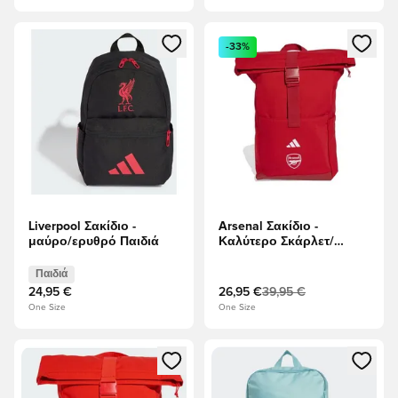
Ανοίγει ένα Modal για να συνδεθείτε ή να εγγραφείτε ως μέλ
Ανοίγει ένα Modal για να συνδ
-33%
Liverpool Σακίδιο -
Arsenal Σακίδιο -
μαύρο/ερυθρό Παιδιά
Καλύτερο Σκάρλετ/
Λευκό
Παιδιά
24,95 €
26,95 €
39,95 €
One Size
One Size
Ανοίγει ένα Modal για να συνδεθείτε ή να εγγραφείτε ως μέλ
Ανοίγει ένα Modal για να συνδ