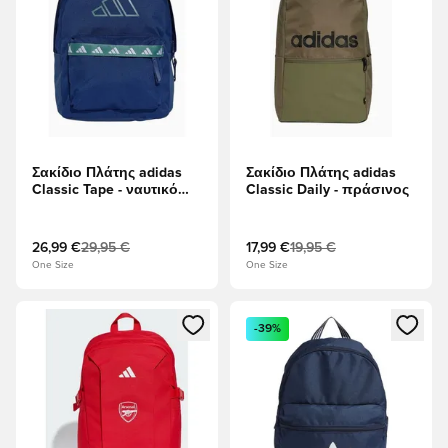
Σακίδιο Πλάτης adidas
Σακίδιο Πλάτης adidas
Classic Tape - ναυτικό
Classic Daily - πράσινος
μπλε
26,99 €
29,95 €
17,99 €
19,95 €
One Size
One Size
Ανοίγει ένα Modal για να συνδεθείτε ή να εγγραφείτε ως μέλ
Ανοίγει ένα Modal για να συνδ
-39%