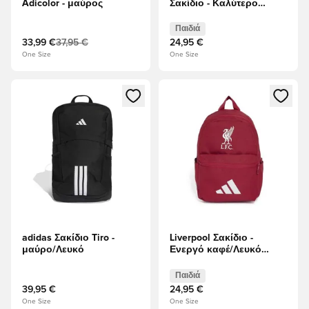
Adicolor - μαύρος
Σακίδιο - Καλύτερο
Σκάρλετ/Λευκό Παιδιά
Παιδιά
33,99 €
37,95 €
24,95 €
One Size
One Size
Ανοίγει ένα Modal για να συνδεθείτε ή να εγγραφείτε ως μέλ
Ανοίγει ένα Modal για να συνδ
adidas Σακίδιο Tiro -
Liverpool Σακίδιο -
μαύρο/Λευκό
Ενεργό καφέ/Λευκό
Παιδιά
Παιδιά
39,95 €
24,95 €
One Size
One Size