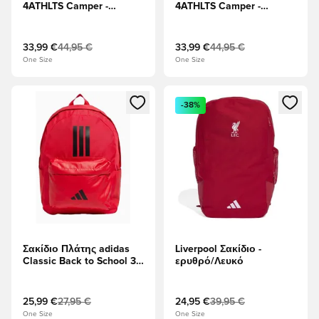
4ATHLTS Camper -
4ATHLTS Camper -
μαύρος
πράσινος
33,99 €
44,95 €
33,99 €
44,95 €
One Size
One Size
Ανοίγει ένα Modal για να συνδεθείτε ή να εγγραφείτε ως μέλ
Ανοίγει ένα Modal για να συνδ
-38%
Σακίδιο Πλάτης adidas
Liverpool Σακίδιο -
Classic Back to School 3-
ερυθρό/Λευκό
Stripes - το κόκκινο
25,99 €
27,95 €
24,95 €
39,95 €
One Size
One Size