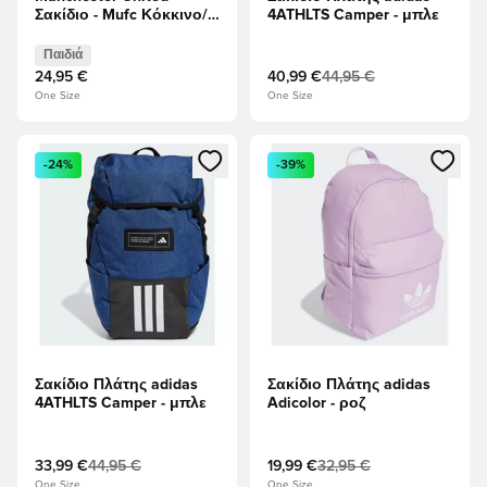
Σακίδιο - Mufc Κόκκινο/
4ATHLTS Camper - μπλε
Λευκό Παιδιά
Παιδιά
24,95 €
40,99 €
44,95 €
One Size
One Size
Ανοίγει ένα Modal για να συνδεθείτε ή να εγγραφείτε ως μέλ
Ανοίγει ένα Modal για να συνδ
-24%
-39%
Σακίδιο Πλάτης adidas
Σακίδιο Πλάτης adidas
4ATHLTS Camper - μπλε
Adicolor - ροζ
33,99 €
44,95 €
19,99 €
32,95 €
One Size
One Size