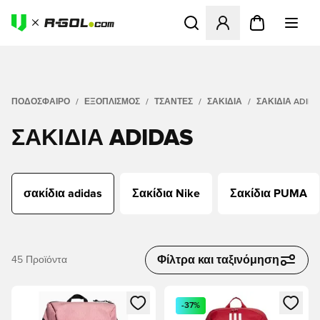
Ανοίγει ένα Modal για να συ
ΠΟΔΟΣΦΑΙΡΟ
ΕΞΟΠΛΙΣΜΌΣ
ΤΣΆΝΤΕΣ
ΣΑΚΊΔΙΑ
ΣΑΚΊΔΙΑ ADID
ΣΑΚΊΔΙΑ ADIDAS
σακίδια adidas
Σακίδια Nike
Σακίδια PUMA
Φίλτρα και ταξινόμηση
45
Προϊόντα
Ανοίγει ένα Modal για να συνδεθείτε ή να εγγραφείτε ως μέλ
Ανοίγει ένα Modal για να συνδ
-37%