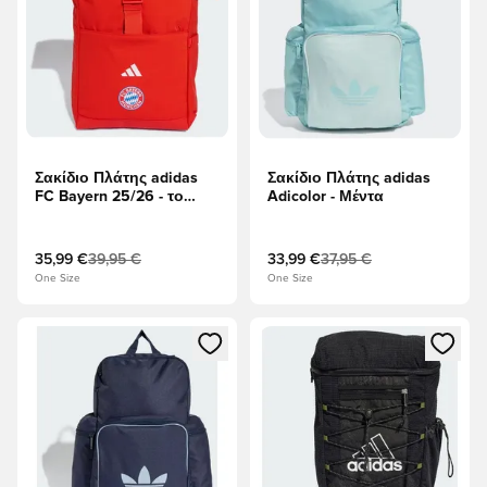
Σακίδιο Πλάτης adidas
Σακίδιο Πλάτης adidas
FC Bayern 25/26 - το
Adicolor - Μέντα
κόκκινο
35,99 €
39,95 €
33,99 €
37,95 €
One Size
One Size
Ανοίγει ένα Modal για να συνδεθείτε ή να εγγραφείτε ως μέλ
Ανοίγει ένα Modal για να συνδ