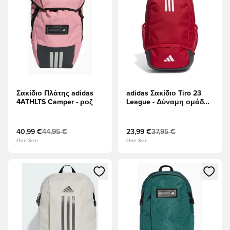
Σακίδιο Πλάτης adidas
adidas Σακίδιο Tiro 23
4ATHLTS Camper - ροζ
League - Δύναμη ομάδας
Κόκκινο/Λευκό
40,99 €
44,95 €
23,99 €
37,95 €
One Size
One Size
Ανοίγει ένα Modal για να συνδεθείτε ή να εγγραφείτε ως μέλ
Ανοίγει ένα Modal για να συνδ