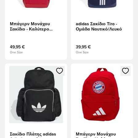
Μπάγερν Μονάχου
adidas Σακίδιο Tiro -
Σακίδιο - Καλύτερο
Ομάδα Ναυτικό/Λευκό
Σκάρλετ/Λευκό
49,95 €
39,95 €
One Size
One Size
Ανοίγει ένα Modal για να συνδεθείτε ή να εγγραφείτε ως μέλ
Ανοίγει ένα Modal για να συνδ
Σακίδιο Πλάτης adidas
Μπάγερν Μονάχου