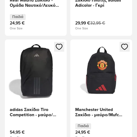
Real Madrid Σακίδιο -
Σακίδιο Πλάτης adidas
Ομάδα Ναυτικό/Λευκό
Adicolor - Γκρί
Παιδιά
Παιδιά
24,95 €
29,99 €
32,95 €
One Size
One Size
Ανοίγει ένα Modal για να συνδεθείτε ή να εγγραφείτε ως μέλ
Ανοίγει ένα Modal για να συνδ
adidas Σακίδιο Tiro
Manchester United
Competition - μαύρο/
Σακίδιο - μαύρο/Mufc
Άνθρακας
Κόκκινο Παιδιά
Παιδιά
54,95 €
24,95 €