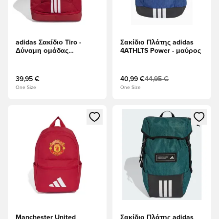
adidas Σακίδιο Tiro -
Σακίδιο Πλάτης adidas
Δύναμη ομάδας
4ATHLTS Power - μαύρος
Κόκκινο/Λευκό
39,95 €
40,99 €
44,95 €
One Size
One Size
Ανοίγει ένα Modal για να συνδεθείτε ή να εγγραφείτε ως μέλ
Ανοίγει ένα Modal για να συνδ
Manchester United
Σακίδιο Πλάτης adidas