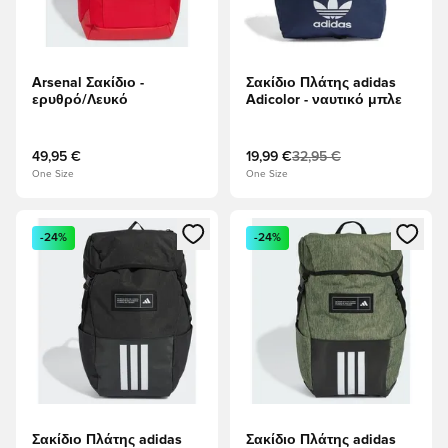
Arsenal Σακίδιο -
Σακίδιο Πλάτης adidas
ερυθρό/Λευκό
Adicolor - ναυτικό μπλε
49,95 €
19,99 €
32,95 €
One Size
One Size
Ανοίγει ένα Modal για να συνδεθείτε ή να εγγραφείτε ως μέλ
Ανοίγει ένα Modal για να συνδ
-24%
-24%
Σακίδιο Πλάτης adidas
Σακίδιο Πλάτης adidas