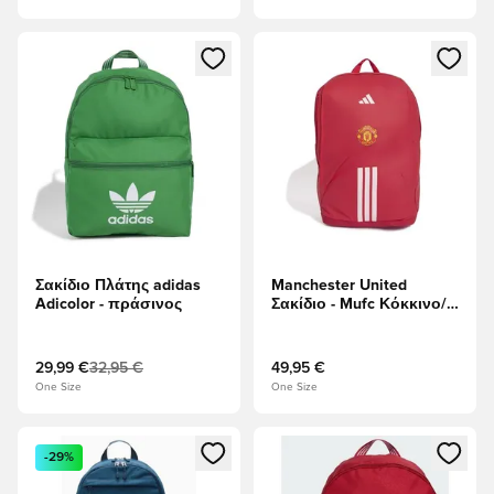
Ανοίγει ένα Modal για να συνδεθείτε ή να εγγραφείτε ως μέλ
Ανοίγει ένα Modal για να συνδ
Σακίδιο Πλάτης adidas
Manchester United
Adicolor - πράσινος
Σακίδιο - Mufc Κόκκινο/
Λευκό
29,99 €
32,95 €
49,95 €
One Size
One Size
Ανοίγει ένα Modal για να συνδεθείτε ή να εγγραφείτε ως μέλ
Ανοίγει ένα Modal για να συνδ
-29%