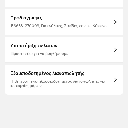
σακίδιο κάθε μέρα, τόσο για το σχολείο όσο και για την
προπόνηση Ρυθμιζόμενος ιμάντας ώμου για καλύτερη
εφαρμογή και αυξημένη άνεση Το σακίδιο μπορεί να
περιέχει 26,5 L Κατασκευασμένο από 100%
Προδιαγραφές
ανακυκλωμένο πολυεστέρα
IB8653, 270003, Για ενήλικες, Σακίδιο, adidas, Κόκκινο,
Γυναίκες, Ανδρικά
Υποστήριξη πελατών
Είμαστε εδώ για να βοηθήσουμε
Εξουσιοδοτημένος λιανοπωλητής
Η Unisport είναι εξουσιοδοτημένος λιανοπωλητής για
κορυφαίες μάρκες