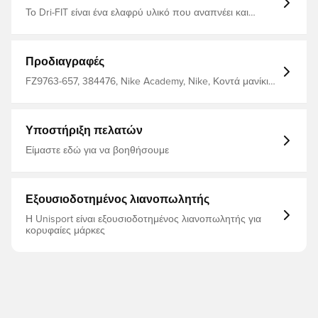
Το Dri-FIT είναι ένα ελαφρύ υλικό που αναπνέει και
στεγνώνει γρήγορα και μεταφέρει την υγρασία μακριά
από το σώμα, ώστε να είστε πάντα στεγνοί, άνετοι και
εστιασμένοι Κλείσιμο με κουμπιά στο λαιμό και
αναδιπλούμενο γιακά, που δίνει στο polo της Nike μια
Προδιαγραφές
διαχρονική εμφάνιση Κατασκευασμένο από 100%
πολυεστέρα.
FZ9763-657, 384476, Nike Academy, Nike, Κοντά μανίκια,
Ανδρικά, Γυναίκες, Πουκάμισα πόλο, This Product Is
Made With 100% Recycled Polyester Fibers, Παιδιά,
Κόκκινο
Υποστήριξη πελατών
Είμαστε εδώ για να βοηθήσουμε
Εξουσιοδοτημένος λιανοπωλητής
Η Unisport είναι εξουσιοδοτημένος λιανοπωλητής για
κορυφαίες μάρκες