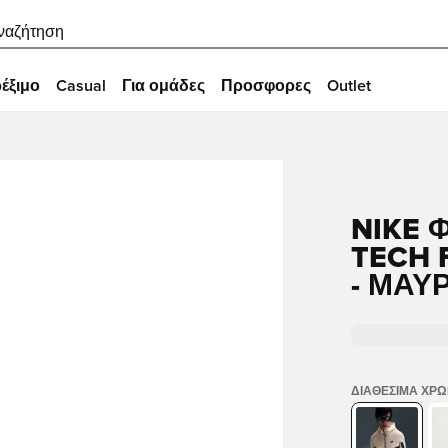
ναζήτηση
έξιμο
Casual
Για ομάδες
Προσφορες
Outlet
NIKE 
TECH 
- ΜΑΎ
ΔΙΑΘΈΣΙΜΑ ΧΡ