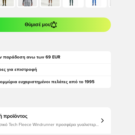
Θύμισέ μου
ν παράδοση ανω των 69 EUR
ρες για επιστροφή
τομμύρια ευχαριστημένοι πελάτες από το 1995
ή προϊόντος
σικό Tech Fleece Windrunner προσφέρει γυαλιστερή
ι άνεση, αλλά με ανακλαστικές λεπτομέρειες
ου φωτίζουν την εμφάνισή σας Οι τσέπες με