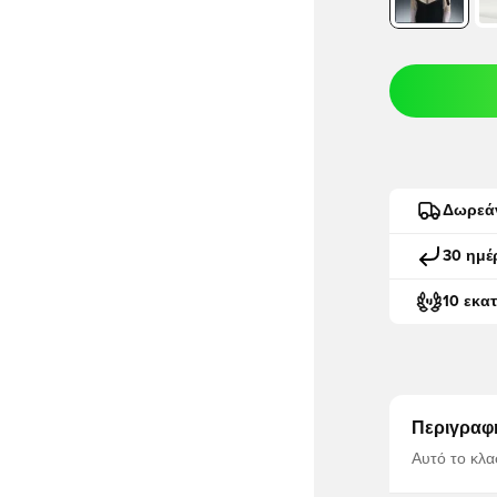
Δωρεά
30 ημέ
10 εκα
Περιγραφ
Αυτό το κλα
ζεστασιά κα
σχεδίασης π