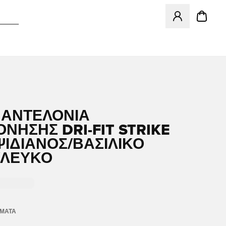
Ανοίγει ένα Moda
ΠΑΝΤΕΛΌΝΙΑ
ΝΗΣΗΣ DRI-FIT STRIKE
ΟΨΙΔΙΑΝΌΣ/ΒΑΣΙΛΙΚΌ
/ΛΕΥΚΌ
ΏΜΑΤΑ