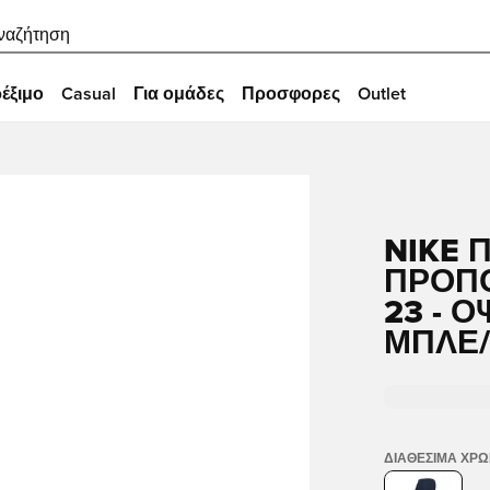
ναζήτηση
έξιμο
Casual
Για ομάδες
Προσφορες
Outlet
NIKE 
ΠΡΟΠΌ
23 - 
ΜΠΛΕ
ΔΙΑΘΈΣΙΜΑ ΧΡ