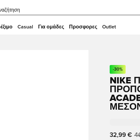
ναζήτηση
έξιμο
Casual
Για ομάδες
Προσφορες
Outlet
-
30
%
NIKE 
ΠΡΟΠΌ
ACADE
ΜΕΣΟ
32,99 €
4