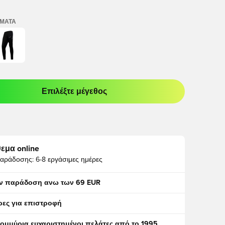
ΏΜΑΤΑ
Επιλέξτε μέγεθος
odal για να συνδεθείτε ή να εγγραφείτε ως μέλος
εμα online
αράδοσης:
6-8 εργάσιμες ημέρες
ν παράδοση ανω των 69 EUR
ρες για επιστροφή
τομμύρια ευχαριστημένοι πελάτες από το 1995