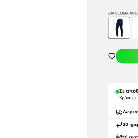
ΔΙΑΘΈΣΙΜΑ ΧΡ
Ανοίγει ένα M
Σε απόθ
Χρόνος π
Δωρεά
30 ημέ
10 εκα