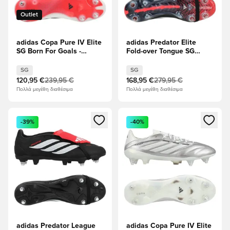
Outlet
adidas Copa Pure IV Elite
adidas Predator Elite
SG Born For Goals -
Fold-over Tongue SG
Υποδήματα Λευκά/
Immortal DNA - μαύρο/
Μηδέν Μεταλλικό/
Υποδήματα Λευκά/
SG
SG
μαύρο/Διαυγές κόκκινο
Διαυγές κόκκινο
120,95 €
239,95 €
168,95 €
279,95 €
Πολλά μεγέθη διαθέσιμα
Πολλά μεγέθη διαθέσιμα
Ανοίγει ένα Modal για να συνδεθείτε ή να εγγραφείτε ως μέλ
Ανοίγει ένα Modal για να συνδ
-39%
-40%
adidas Predator League
adidas Copa Pure IV Elite