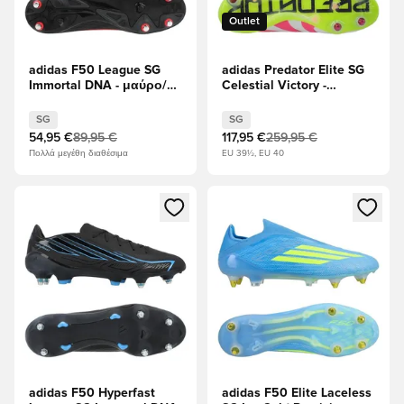
Outlet
adidas F50 League SG
adidas Predator Elite SG
Immortal DNA - μαύρο/
Celestial Victory -
Διαυγές κόκκινο
Υποδήματα Λευκά/
Διαυγές Ροζ/Διαυγές
SG
SG
λεμόνι
54,95 €
89,95 €
117,95 €
259,95 €
Πολλά μεγέθη διαθέσιμα
EU 39½, EU 40
Ανοίγει ένα Modal για να συνδεθείτε ή να εγγραφείτε ως μέλ
Ανοίγει ένα Modal για να συνδ
adidas F50 Hyperfast
adidas F50 Elite Laceless