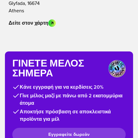
Glyfada, 16674
Athens
Δείτε στον χάρτη
ΓΊΝΕΤΕ ΜΈΛΟΣ
ΣΉΜΕΡΑ
Κάνε εγγραφή για να κερδίσεις 20%
Γίνε μέλος μαζί με πάνω από 2 εκατομμύρια
άτομα
Αποκτήσε πρόσβαση σε αποκλειστικά
προϊόντα για μέλ
Εγγραφείτε δωρεάν