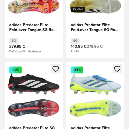
Outlet
adidas Predator Elite
adidas Predator Elite
Fold-over Tongue SG Road
Fold-over Tongue SG Road
to Glory - Solar
to Glory - Υποδήματα
Turbo/Thermal Chrome/
Λευκά/μαύρο/Χρυσό
SG
SG
μαύρο
Μεταλλικό
279,95 €
140,95 €
279,95 €
Πολλά μεγέθη διαθέσιμα
EU 40
Ανοίγει ένα Modal για να συνδεθείτε ή να εγγραφείτε ως μέλ
Ανοίγει ένα Modal για να συνδ
-40%
-35%
adidas Predator Elite SG
adidas Predator Elite