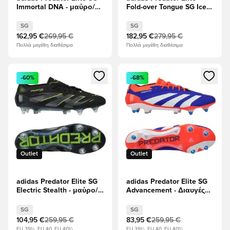
Immortal DNA - μαύρο/
Fold-over Tongue SG Ice
Υποδήματα Λευκά/
Cold Precision - Crystal
Διαυγές κόκκινο
Sky/Ray Blue/Ηλιακό
SG
SG
κίτρινο
162,95 €
269,95 €
182,95 €
279,95 €
Πολλά μεγέθη διαθέσιμα
Πολλά μεγέθη διαθέσιμα
Ανοίγει ένα Modal για να συνδεθείτε ή να εγγραφείτε ως μέλ
Ανοίγει ένα Modal για να συνδ
-60%
-68%
Outlet
Outlet
adidas Predator Elite SG
adidas Predator Elite SG
Electric Stealth - μαύρο/
Advancement - Διαυγές
Άνθρακας/Διαυγές
μπλε/Υποδήματα Λευκά/
λεμόνι
Ηλιακό κόκκινο
SG
SG
104,95 €
259,95 €
83,95 €
259,95 €
EU 39½, EU 40, EU 40½
EU 39½, EU 40, EU 40½