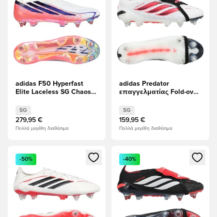
adidas F50 Hyperfast
adidas Predator
Elite Laceless SG Chaos
επαγγελματίας Fold-over
vs Control
Tongue SG Chaos vs
Control
SG
SG
279,95 €
159,95 €
Πολλά μεγέθη διαθέσιμα
Πολλά μεγέθη διαθέσιμα
Ανοίγει ένα Modal για να συνδεθείτε ή να εγγραφείτε ως μέλ
Ανοίγει ένα Modal για να συνδ
-50%
-40%