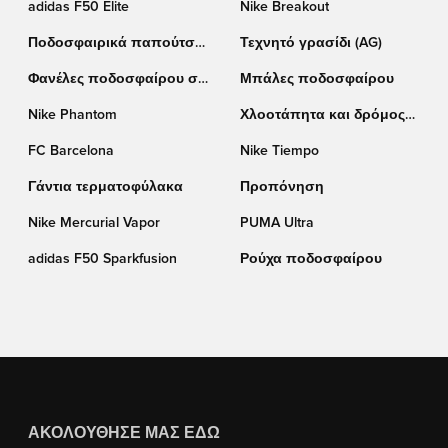
adidas F50 Elite
Nike Breakout
Ποδοσφαιρικά παπούτσια
Τεχνητό γρασίδι (AG)
adidas
Φανέλες ποδοσφαίρου σε
Μπάλες ποδοσφαίρου
έκπτωση
Nike Phantom
Χλοοτάπητα και δρόμος
(TF)
FC Barcelona
Nike Tiempo
Γάντια τερματοφύλακα
Προπόνηση
Nike Mercurial Vapor
PUMA Ultra
adidas F50 Sparkfusion
Ρούχα ποδοσφαίρου
ΑΚΟΛΟΎΘΗΣΈ ΜΑΣ ΕΔΏ