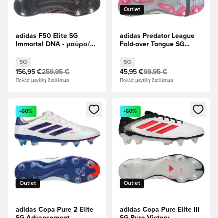
Outlet
adidas F50 Elite SG
adidas Predator League
Immortal DNA - μαύρο/
Fold-over Tongue SG
Διαυγές κόκκινο
Finishers Steel - Μέταλλο
σιδήρου/Υποδήματα
SG
SG
Λευκά/Διαυγές κόκκινο
156,95 €
259,95 €
45,95 €
99,95 €
Πολλά μεγέθη διαθέσιμα
Πολλά μεγέθη διαθέσιμα
Ανοίγει ένα Modal για να συνδεθείτε ή να εγγραφείτε ως μέλ
Ανοίγει ένα Modal για να συνδ
-60%
-60%
Outlet
Outlet
adidas Copa Pure 2 Elite
adidas Copa Pure Elite III