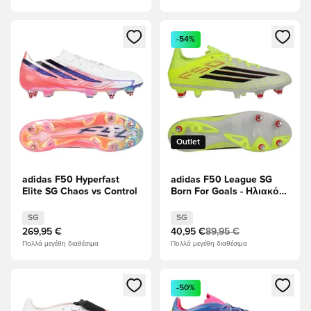
Ανοίγει ένα Modal για να συνδεθείτε ή να εγγραφείτε ως μέλ
Ανοίγει ένα Modal για να συνδ
-54%
Outlet
adidas F50 Hyperfast
adidas F50 League SG
Elite SG Chaos vs Control
Born For Goals - Ηλιακό
κίτρινο/μαύρο/Διαυγές
κόκκινο
SG
SG
269,95 €
40,95 €
89,95 €
Πολλά μεγέθη διαθέσιμα
Πολλά μεγέθη διαθέσιμα
Ανοίγει ένα Modal για να συνδεθείτε ή να εγγραφείτε ως μέλ
Ανοίγει ένα Modal για να συνδ
-50%