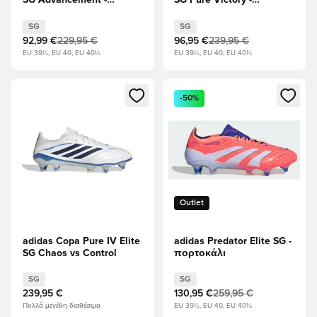
SG Advancement -
SG Pure Victory -
Υποδήματα Λευκά/
Υποδήματα Λευκά/
Διαυγές μπλε/Ηλιακό
Διαυγές κόκκινο/μαύρο
SG
SG
κόκκινο
92,99 €
229,95 €
96,95 €
239,95 €
EU 39½, EU 40, EU 40½
EU 39½, EU 40, EU 40½
Ανοίγει ένα Modal για να συνδεθείτε ή να εγγραφείτε ως μέλ
Ανοίγει ένα Modal για να συνδ
-50%
Outlet
adidas Copa Pure IV Elite
adidas Predator Elite SG -
SG Chaos vs Control
πορτοκάλι
SG
SG
239,95 €
130,95 €
259,95 €
Πολλά μεγέθη διαθέσιμα
EU 39½, EU 40, EU 40½