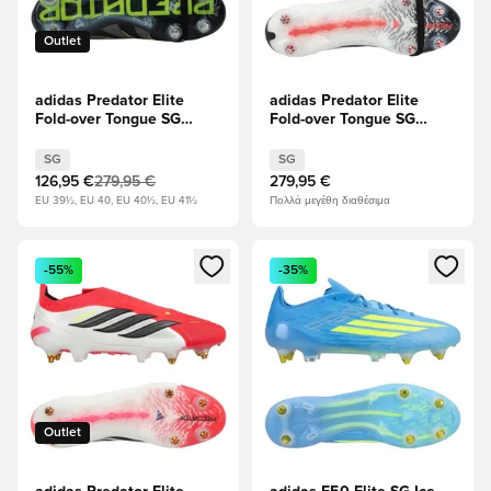
Outlet
adidas Predator Elite
adidas Predator Elite
Fold-over Tongue SG
Fold-over Tongue SG
Electric Stealth - μαύρο/
Chaos vs Control
Άνθρακας/Διαυγές
SG
SG
λεμόνι
126,95 €
279,95 €
279,95 €
EU 39½, EU 40, EU 40½, EU 41½
Πολλά μεγέθη διαθέσιμα
Ανοίγει ένα Modal για να συνδεθείτε ή να εγγραφείτε ως μέλ
Ανοίγει ένα Modal για να συνδ
-55%
-35%
Outlet