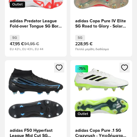
Outlet
adidas Predator League
adidas Copa Pure IV Elite
Fold-over Tongue SG Born
SG Road to Glory - Solar
For Goals - Διαυγές
Turbo/Ελεφαντόδοντο/
κόκκινο/μαύρο/
μαύρο
SG
SG
Υποδήματα Λευκά
47,95 €
94,95 €
228,95 €
EU 42½, EU 43½, EU 44
Πολλά μεγέθη διαθέσιμα
Ανοίγει ένα Modal για να συνδεθείτε ή να εγγραφείτε ως μέλ
Ανοίγει ένα Modal για να συνδ
-75%
Outlet
adidas F50 Hyperfast
adidas Copa Pure .1 SG
League Mid Cut SG
Crazyrush - Υποδήματα