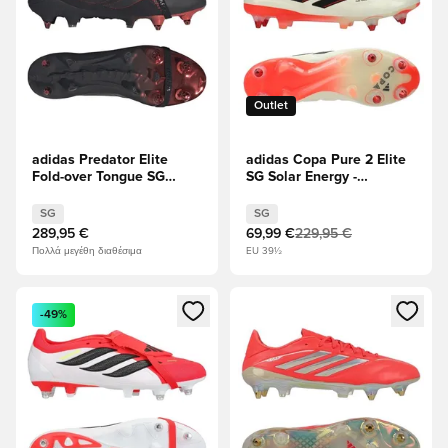
Outlet
adidas Predator Elite
adidas Copa Pure 2 Elite
Fold-over Tongue SG
SG Solar Energy -
Leather Tech
Ελεφαντόδοντο/μαύρο/
ΠΕΡΙΟΡΙΣΜΈΝΗ
Ηλιακό κόκκινο
SG
SG
ΈΚΔΟΣΗ
289,95 €
69,99 €
229,95 €
Πολλά μεγέθη διαθέσιμα
EU 39½
Ανοίγει ένα Modal για να συνδεθείτε ή να εγγραφείτε ως μέλ
Ανοίγει ένα Modal για να συνδ
-49%