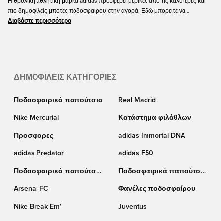
Η θρυλική αθλητική μάρκα adidas προσφέρει μερικές από τις καλύτερες και
πιο δημοφιλείς μπότες ποδοσφαίρου στην αγορά. Εδώ μπορείτε να
αγοράσετε τις αγαπημένες σας μπότες adidas SG που μπορείτε να φορέσετε
Διαβάστε περισσότερα
τις βροχερές μέρες για να μεγιστοποιήσετε την απόδοσή σας.
ΔΗΜΟΦΙΛΕΊΣ ΚΑΤΗΓΟΡΊΕΣ
Ποδοσφαιρικά παπούτσια
Real Madrid
Nike Mercurial
Κατάστημα φιλάθλων
Προσφορες
adidas Immortal DNA
adidas Predator
adidas F50
Ποδοσφαιρικά παπούτσια
Ποδοσφαιρικά παπούτσια
Puma
Nike
Arsenal FC
Φανέλες ποδοσφαίρου
Nike Break Em’
Juventus