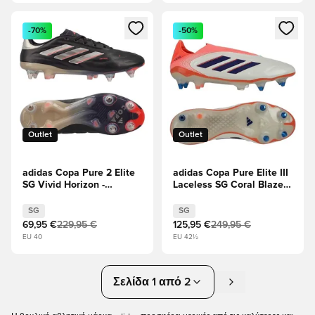
Ανοίγει ένα Modal για να συνδεθείτε ή να εγγραφείτε ως μέλ
Ανοίγει ένα Modal για να συνδ
-70%
-50%
Outlet
Outlet
adidas Copa Pure 2 Elite
adidas Copa Pure Elite III
SG Vivid Horizon -
Laceless SG Coral Blaze -
Αουρόρα Μαύρο/
Υπόλευκο/Διαυγές μπλε/
Πλατίνα Μεταλλική /
Σήμα Κοράλλι
SG
SG
Τούρμπο
69,95 €
229,95 €
125,95 €
249,95 €
EU 40
EU 42½
Σελίδα 1 από 2