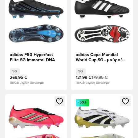
adidas F50 Hyperfast
adidas Copa Mundial
Elite SG Immortal DNA
World Cup SG - μαύρο/
Λευκό
SG
SG
269,95 €
121,99 €
179,95 €
Πολλά μεγέθη διαθέσιμα
Πολλά μεγέθη διαθέσιμα
Ανοίγει ένα Modal για να συνδεθείτε ή να εγγραφείτε ως μέλ
Ανοίγει ένα Modal για να συνδ
-50%