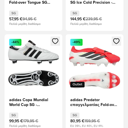
Fold-over Tongue SG
SG Ice Cold Precision -
Immortal DNA - μαύρο/
Taupe Metallic/Μηδέν
Υποδήματα Λευκά/
Μεταλλικό/Νυχτερινό
SG
SG
Διαυγές κόκκινο
μεταλλικό
57,95 €
94,95 €
144,95 €
239,95 €
Πολλά μεγέθη διαθέσιμα
Πολλά μεγέθη διαθέσιμα
Ανοίγει ένα Modal για να συνδεθείτε ή να εγγραφείτε ως μέλ
Ανοίγει ένα Modal για να συνδ
-44%
-49%
Outlet
adidas Copa Mundial
adidas Predator
World Cup SG -
επαγγελματίας Fold-over
Υποδήματα Λευκά/
Tongue SG Born For Goals
μαύρο/Χρυσό Μεταλλικό
- Διαυγές κόκκινο/
SG
SG
μαύρο/Υποδήματα
99,95 €
179,95 €
80,95 €
159,95 €
Λευκά
Πολλά μεγέθη διαθέσιμα
EU 39½, EU 40½, EU 41½