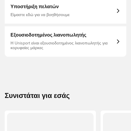
που ονομάζεται Sprintplate 360 προσφέρει γρήγορη
Stealth
επιτάχυνση χωρίς καθυστέρηση, δυναμική πρόσφυση
Υποστήριξη πελατών
και περιστροφή Με κλασικό προσαρμοστικό σύστημα
κορδονιών και γλώσσα ενισχυμένη με TPU Καρφιά FG
Είμαστε εδώ για να βοηθήσουμε
για γήπεδα φυσικού γρασιδιού.
Εξουσιοδοτημένος λιανοπωλητής
Η Unisport είναι εξουσιοδοτημένος λιανοπωλητής για
κορυφαίες μάρκες
Συνιστάται για εσάς