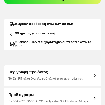
Δωρεάν παράδοση ανω των 69 EUR
30 ημέρες για επιστροφή
10 εκατομμύρια ευχαριστημένοι πελάτες από το
1995
Περιγραφή προϊόντος
Το Dri-FIT είναι ένα ελαφρύ υλικό που αναπνέει και
στεγνώνει γρήγορα που απομακρύνει τον ιδρώτα και την
υγρασία από το σώμα, κρατώντας σας στεγνό και άνετο
ανά πάσα στιγμή Το ύφασμα είναι βουρτσισμένο,
προσφέροντας ζεστή και άνετη αίσθηση Κρυμμένες
Προδιαγραφές
τρύπες για τους αντίχειρες, ώστε το πουκάμισο να έχει
μια άνετη εφαρμογή που διατηρεί το σχήμα του Λεπτή
FN9841-613, 368914, 91% Polyester 9% Elastane, Μακριά