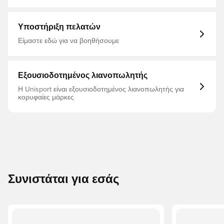
εφαρμογή Κατασκευασμένο από 91% πολυεστέρα και 9%
μανίκια, Μπλούζες προπόνησης, Ανδρικά, Nike, Nike
σπαντέξ.
Strike, Για ενήλικες, Κόκκινο
Υποστήριξη πελατών
Είμαστε εδώ για να βοηθήσουμε
Εξουσιοδοτημένος λιανοπωλητής
Η Unisport είναι εξουσιοδοτημένος λιανοπωλητής για
κορυφαίες μάρκες
Συνιστάται για εσάς