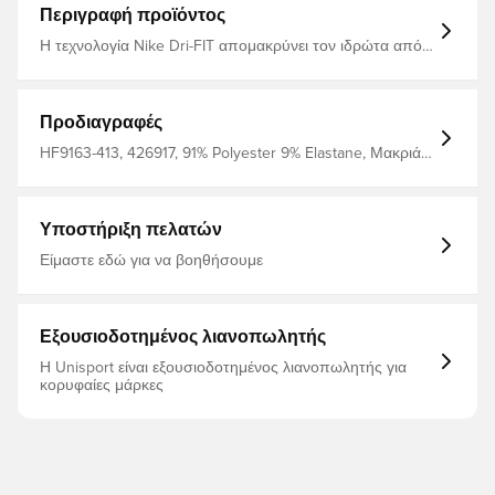
Περιγραφή προϊόντος
Η τεχνολογία Nike Dri-FIT απομακρύνει τον ιδρώτα από
το δέρμα σας για ταχύτερη εξάτμιση, βοηθώντας σας να
παραμείνετε στεγνοί και άνετοι - Οι οπές για αντίχειρες
σας επιτρέπουν να επεκτείνετε την κάλυψή σας και να
κρατάτε τα μανίκια στη θέση τους ενώ κινείστε - Κορυφή
Προδιαγραφές
μεταφοράς θερμότητας 89% πολυεστέρας 11% σπαντέξ
HF9163-413, 426917, 91% Polyester 9% Elastane, Μακριά
μανίκια, Μπλούζες προπόνησης, Ανδρικά, Nike, Nike
Strike, Για ενήλικες, Μπλε
Υποστήριξη πελατών
Είμαστε εδώ για να βοηθήσουμε
Εξουσιοδοτημένος λιανοπωλητής
Η Unisport είναι εξουσιοδοτημένος λιανοπωλητής για
κορυφαίες μάρκες