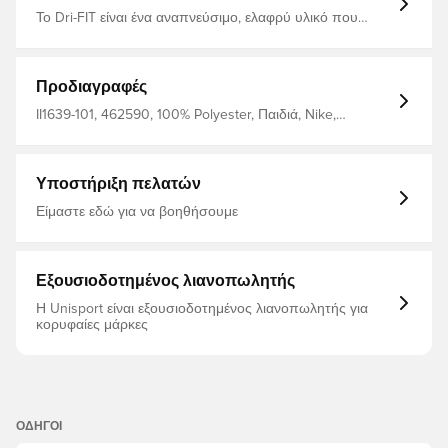
Το Dri-FIT είναι ένα αναπνεύσιμο, ελαφρύ υλικό που
στεγνώνει γρήγορα και απομακρύνει τον ιδρώτα από το
σώμα, ώστε να παραμένεις πάντα στεγνός, άνετος και
συγκεντρωμένος. Ίδιο σχέδιο με αυτό που φορούν οι
παίκτες. Κατασκευασμένο από 100% πολυεστέρα.
Προδιαγραφές
II1639-101, 462590, 100% Polyester, Παιδιά, Nike,
Ανδρικά, Γυναίκες, Μπλούζες ποδοσφαίρου, Σπιτικά Σετ,
Πουκάμισα φίλων, Κοντά μανίκια, 2026/27, Λευκό
Υποστήριξη πελατών
Είμαστε εδώ για να βοηθήσουμε
Εξουσιοδοτημένος λιανοπωλητής
Η Unisport είναι εξουσιοδοτημένος λιανοπωλητής για
κορυφαίες μάρκες
ΟΔΗΓΟΊ