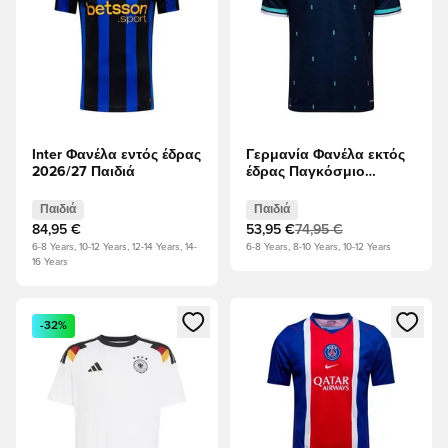
Inter Φανέλα εντός έδρας
Γερμανία Φανέλα εκτός
2026/27 Παιδιά
έδρας Παγκόσμιο
Κύπελλο 2026 Παιδιά
Παιδιά
Παιδιά
84,95 €
53,95 €
74,95 €
6-8 Years, 10-12 Years, 12-14 Years, 14-
6-8 Years, 8-10 Years, 10-12 Years
16 Years
Ανοίγει ένα Modal για να συνδεθείτε ή να εγγραφείτε ως μέλ
Ανοίγει ένα Modal για να συνδ
-32%