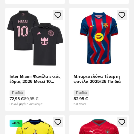
Ανοίγει ένα Modal για να συνδεθείτε ή να εγγραφείτε ως μέλ
Ανοίγει ένα Modal για να συνδ
Inter Miami Φανέλα εκτός
Μπαρτσελόνα Τέταρτη
έδρας 2026 Messi 10
φανέλα 2025/26 Παιδιά
Παιδιά
Παιδιά
Παιδιά
72,95 €
89,95 €
82,95 €
Πολλά μεγέθη διαθέσιμα
6-8 Years
Ανοίγει ένα Modal για να συνδεθείτε ή να εγγραφείτε ως μέλ
Ανοίγει ένα Modal για να συνδ
-40%