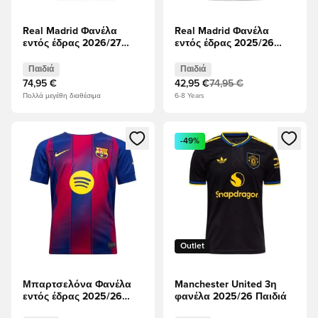
Real Madrid Φανέλα
Real Madrid Φανέλα
εντός έδρας 2026/27
εντός έδρας 2025/26
Παιδιά
Παιδιά
Παιδιά
Παιδιά
74,95 €
42,95 €
74,95 €
Πολλά μεγέθη διαθέσιμα
6-8 Years
Ανοίγει ένα Modal για να συνδεθείτε ή να εγγραφείτε ως μέλ
Ανοίγει ένα Modal για να συνδ
-49%
Outlet
Μπαρτσελόνα Φανέλα
Manchester United 3η
εντός έδρας 2025/26
φανέλα 2025/26 Παιδιά
Παιδιά