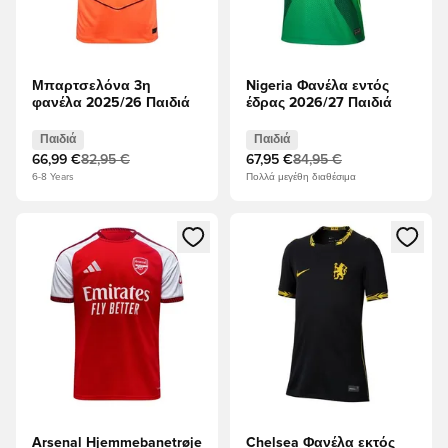
Μπαρτσελόνα 3η
Nigeria Φανέλα εντός
φανέλα 2025/26 Παιδιά
έδρας 2026/27 Παιδιά
Παιδιά
Παιδιά
66,99 €
82,95 €
67,95 €
84,95 €
6-8 Years
Πολλά μεγέθη διαθέσιμα
Ανοίγει ένα Modal για να συνδεθείτε ή να εγγραφείτε ως μέλ
Ανοίγει ένα Modal για να συνδ
Arsenal Hjemmebanetrøje
Chelsea Φανέλα εκτός