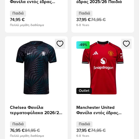
Φανέλα εντός έδρας
έδρας 2025/26 Παιδιά
2026/27 Παιδιά
Παιδιά
Παιδιά
74,95 €
37,95 €
74,95 €
Πολλά μεγέθη διαθέσιμα
6-8 Years
Ανοίγει ένα Modal για να συνδεθείτε ή να εγγραφείτε ως μέλ
Ανοίγει ένα Modal για να συνδ
-49%
Outlet
Chelsea Φανέλα
Manchester United
τερματοφύλακα 2026/27
Φανέλα εντός έδρας
Παιδιά
2025/26 Παιδιά
Παιδιά
Παιδιά
76,95 €
84,95 €
37,95 €
74,95 €
Πολλά μεγέθη διαθέσιμα
6-8 Years