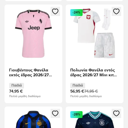
Ανοίγει ένα Modal για να συνδεθείτε ή να εγγραφείτε ως μέλ
Ανοίγει ένα Modal για να συνδ
-24%
Γιουβέντους Φανέλα
Πολωνία Φανέλα εντός
εκτός έδρας 2026/27
έδρας 2026/27 Μίνι κιτ
Παιδιά
Παιδιά
Παιδιά
Παιδιά
74,95 €
56,95 €
74,95 €
Πολλά μεγέθη διαθέσιμα
Πολλά μεγέθη διαθέσιμα
Ανοίγει ένα Modal για να συνδεθείτε ή να εγγραφείτε ως μέλ
Ανοίγει ένα Modal για να συνδ
-28%