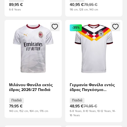
89,95 €
40,95 €
79,95 €
6-8 Years
116 cm, 128 cm, 140 cm
Ανοίγει ένα Modal για να συνδεθείτε ή να εγγραφείτε ως μέλ
Ανοίγει ένα Modal για να συνδ
-35%
Μιλάνου Φανέλα εκτός
Γερμανία Φανέλα εντός
έδρας 2026/27 Παιδιά
έδρας Παγκόσμιο
Κύπελλο 2026 Παιδιά
Παιδιά
Παιδιά
79,95 €
48,95 €
74,95 €
140 cm, 152 cm, 164 cm, 176 cm
6-8 Years, 8-10 Years, 10-12 Years, 14-
16 Years