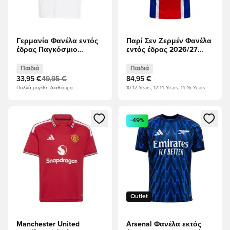
Γερμανία Φανέλα εντός
Παρί Σεν Ζερμέν Φανέλα
έδρας Παγκόσμιο
εντός έδρας 2026/27
Κύπελλο 2026 Fan
Παιδιά
Edition Παιδιά
Παιδιά
Παιδιά
33,95 €
49,95 €
84,95 €
Πολλά μεγέθη διαθέσιμα
10-12 Years, 12-14 Years, 14-16 Years
Ανοίγει ένα Modal για να συνδεθείτε ή να εγγραφείτε ως μέλ
Ανοίγει ένα Modal για να συνδ
-49%
Outlet
Manchester United
Arsenal Φανέλα εκτός