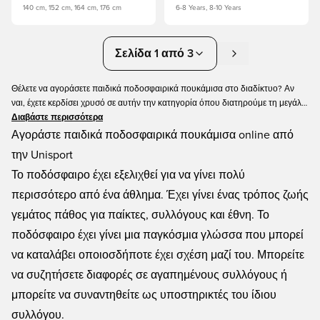
140 cm, 152 cm, 164 cm, 176 cm
6-8 Years, 8-10 Years
Σελίδα 1 από 3
Θέλετε να αγοράσετε παιδικά ποδοσφαιρικά πουκάμισα στο διαδίκτυο? Αν
ναι, έχετε κερδίσει χρυσό σε αυτήν την κατηγορία όπου διατηρούμε τη μεγάλη
ποικιλία από παιδικά ποδοσφαιρικά πουκάμισα. Θα βρείτε παιδικές
Διαβάστε περισσότερα
ποδοσφαιρικές φανέλες από όλες τις μεγαλύτερες ομάδες του κόσμου, αλλά
Αγοράστε παιδικά ποδοσφαιρικά πουκάμισα online από
αυτή είναι μόνο η κορυφή του παγόβουνου. Έχουμε τόσες πολλές
την Unisport
ποδοσφαιρικές φανέλες για παιδιά, θα χρειαστούν ώρες για να τις
Το ποδόσφαιρο έχει εξελιχθεί για να γίνει πολύ
απαριθμήσουμε όλες. Ανεξάρτητα από το αν ψάχνετε για τον αγαπημένο σας
σύλλογο ή τον αγαπημένο σας παίκτη, μπορείτε να βρείτε τη φανέλα εδώ -
περισσότερο από ένα άθλημα. Έχει γίνει ένας τρόπος ζωής
φυσικά σε παιδικά μεγέθη! Αποκτήστε το δικό σας σήμερα στο Unisport!
γεμάτος πάθος για παίκτες, συλλόγους και έθνη. Το
ποδόσφαιρο έχει γίνει μια παγκόσμια γλώσσα που μπορεί
να καταλάβει οποιοσδήποτε έχει σχέση μαζί του. Μπορείτε
να συζητήσετε διαφορές σε αγαπημένους συλλόγους ή
μπορείτε να συναντηθείτε ως υποστηρικτές του ίδιου
συλλόγου.