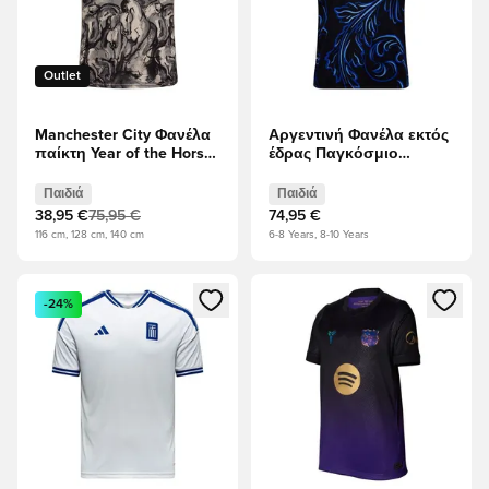
Outlet
Manchester City Φανέλα
Αργεντινή Φανέλα εκτός
παίκτη Year of the Horse
έδρας Παγκόσμιο
2025/26 Παιδιά
Κύπελλο 2026 Παιδιά
Παιδιά
Παιδιά
38,95 €
75,95 €
74,95 €
116 cm, 128 cm, 140 cm
6-8 Years, 8-10 Years
Ανοίγει ένα Modal για να συνδεθείτε ή να εγγραφείτε ως μέλ
Ανοίγει ένα Modal για να συνδ
-24%