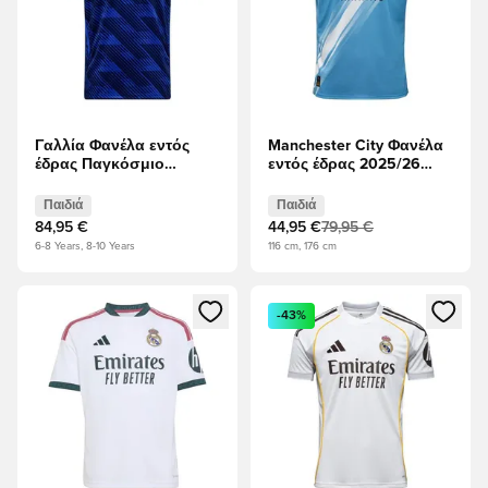
Γαλλία Φανέλα εντός
Manchester City Φανέλα
έδρας Παγκόσμιο
εντός έδρας 2025/26
Κύπελλο 2026 Παιδιά
Παιδιά
Παιδιά
Παιδιά
84,95 €
44,95 €
79,95 €
6-8 Years, 8-10 Years
116 cm, 176 cm
Ανοίγει ένα Modal για να συνδεθείτε ή να εγγραφείτε ως μέλ
Ανοίγει ένα Modal για να συνδ
-43%