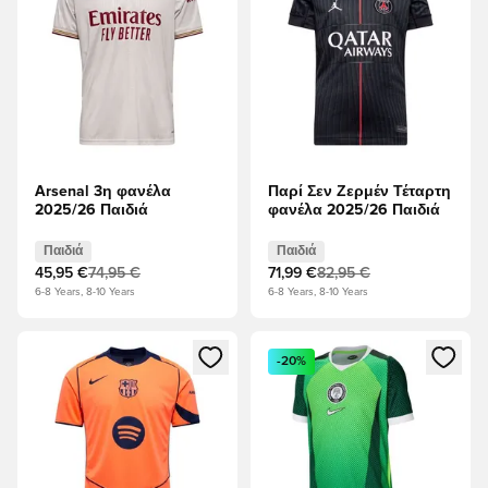
Arsenal 3η φανέλα
Παρί Σεν Ζερμέν Τέταρτη
2025/26 Παιδιά
φανέλα 2025/26 Παιδιά
Παιδιά
Παιδιά
45,95 €
74,95 €
71,99 €
82,95 €
6-8 Years, 8-10 Years
6-8 Years, 8-10 Years
Ανοίγει ένα Modal για να συνδεθείτε ή να εγγραφείτε ως μέλ
Ανοίγει ένα Modal για να συνδ
-20%