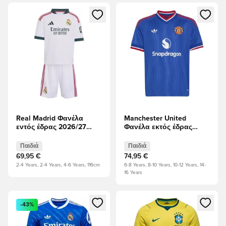
Ανοίγει ένα Modal για να συνδεθείτε ή να εγγραφείτε ως μέλ
Ανοίγει ένα Modal για να συνδ
Real Madrid Φανέλα
Manchester United
εντός έδρας 2026/27
Φανέλα εκτός έδρας
Μίνι κιτ Παιδιά
2026/27 Παιδιά
Παιδιά
Παιδιά
69,95 €
74,95 €
2-4 Years, 2-4 Years, 4-6 Years, 116cm
6-8 Years, 8-10 Years, 10-12 Years, 14-
16 Years
Ανοίγει ένα Modal για να συνδεθείτε ή να εγγραφείτε ως μέλ
Ανοίγει ένα Modal για να συνδ
-43%