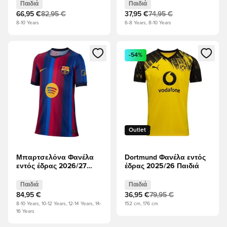
Παιδιά
Παιδιά
66,95 €
82,95 €
37,95 €
74,95 €
8-10 Years
6-8 Years, 8-10 Years
Ανοίγει ένα Modal για να συνδεθείτε ή να εγγραφείτε ως μέλ
Ανοίγει ένα Modal για να συνδ
-54%
Outlet
Μπαρτσελόνα Φανέλα
Dortmund Φανέλα εντός
εντός έδρας 2026/27
έδρας 2025/26 Παιδιά
Παιδιά
Παιδιά
Παιδιά
84,95 €
36,95 €
79,95 €
8-10 Years, 10-12 Years, 12-14 Years, 14-
152 cm, 176 cm
16 Years