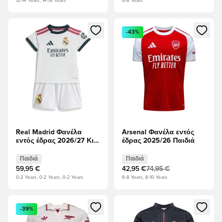
12-14 Years, 14-16 Years
6-8 Years
Ανοίγει ένα Modal για να συνδεθείτε ή να εγγραφείτε ως μέλ
Ανοίγει ένα Modal για να συνδ
-43%
Real Madrid Φανέλα
Arsenal Φανέλα εντός
εντός έδρας 2026/27 Κιτ
έδρας 2025/26 Παιδιά
μωρών Παιδιά
Παιδιά
Παιδιά
59,95 €
42,95 €
74,95 €
0-2 Years, 0-2 Years, 0-2 Years
6-8 Years, 8-10 Years
Ανοίγει ένα Modal για να συνδεθείτε ή να εγγραφείτε ως μέλ
Ανοίγει ένα Modal για να συνδ
-39%