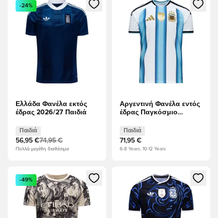
Ανοίγει ένα Modal για να συνδεθείτε ή να εγγραφείτε ως μέλ
Ανοίγει ένα Modal για να συνδ
-24%
Ελλάδα Φανέλα εκτός
Αργεντινή Φανέλα εντός
έδρας 2026/27 Παιδιά
έδρας Παγκόσμιο
Κύπελλο 2026 Παιδιά
Παιδιά
Παιδιά
56,95 €
74,95 €
71,95 €
Πολλά μεγέθη διαθέσιμα
6-8 Years, 10-12 Years
Ανοίγει ένα Modal για να συνδεθείτε ή να εγγραφείτε ως μέλ
Ανοίγει ένα Modal για να συνδ
-49%