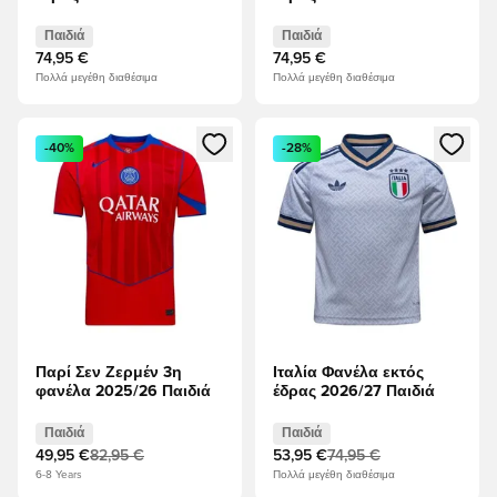
Παιδιά
Παιδιά
74,95 €
74,95 €
Πολλά μεγέθη διαθέσιμα
Πολλά μεγέθη διαθέσιμα
Ανοίγει ένα Modal για να συνδεθείτε ή να εγγραφείτε ως μέλ
Ανοίγει ένα Modal για να συνδ
-40%
-28%
Παρί Σεν Ζερμέν 3η
Ιταλία Φανέλα εκτός
φανέλα 2025/26 Παιδιά
έδρας 2026/27 Παιδιά
Παιδιά
Παιδιά
49,95 €
82,95 €
53,95 €
74,95 €
6-8 Years
Πολλά μεγέθη διαθέσιμα