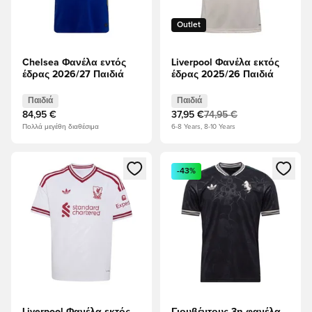
Outlet
Chelsea Φανέλα εντός
Liverpool Φανέλα εκτός
έδρας 2026/27 Παιδιά
έδρας 2025/26 Παιδιά
Παιδιά
Παιδιά
84,95 €
37,95 €
74,95 €
Πολλά μεγέθη διαθέσιμα
6-8 Years, 8-10 Years
Ανοίγει ένα Modal για να συνδεθείτε ή να εγγραφείτε ως μέλ
Ανοίγει ένα Modal για να συνδ
-43%
Liverpool Φανέλα εκτός
Γιουβέντους 3η φανέλα