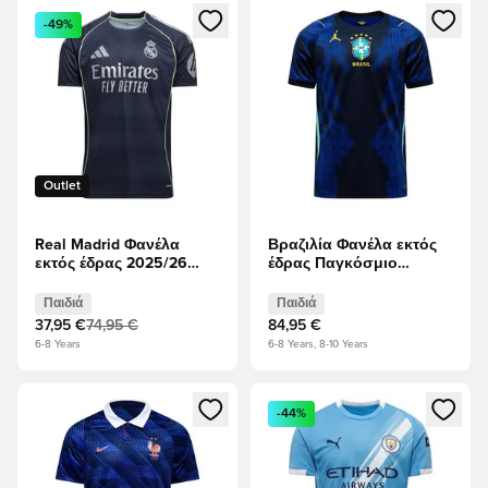
Ανοίγει ένα Modal για να συνδεθείτε ή να εγγραφείτε ως μέλ
Ανοίγει ένα Modal για να συνδ
-49%
Outlet
Real Madrid Φανέλα
Βραζιλία Φανέλα εκτός
εκτός έδρας 2025/26
έδρας Παγκόσμιο
Παιδιά
Κύπελλο 2026 Παιδιά
Παιδιά
Παιδιά
37,95 €
74,95 €
84,95 €
6-8 Years
6-8 Years, 8-10 Years
Ανοίγει ένα Modal για να συνδεθείτε ή να εγγραφείτε ως μέλ
Ανοίγει ένα Modal για να συνδ
-44%