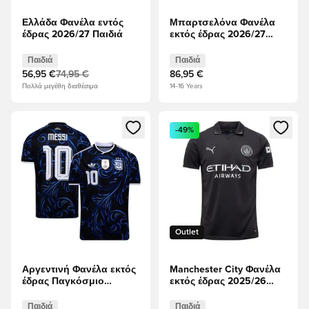
Ελλάδα Φανέλα εντός
Μπαρτσελόνα Φανέλα
έδρας 2026/27 Παιδιά
εκτός έδρας 2026/27
Παιδιά PRE-ORDER
Παιδιά
Παιδιά
56,95 €
74,95 €
86,95 €
Πολλά μεγέθη διαθέσιμα
14-16 Years
Ανοίγει ένα Modal για να συνδεθείτε ή να εγγραφείτε ως μέλ
Ανοίγει ένα Modal για να συνδ
-49%
Outlet
Αργεντινή Φανέλα εκτός
Manchester City Φανέλα
έδρας Παγκόσμιο
εκτός έδρας 2025/26
Κύπελλο 2026 Παιδιά
Παιδιά
Messi 10
Παιδιά
Παιδιά