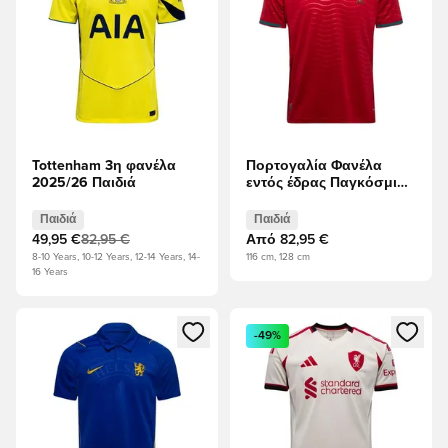
Tottenham 3η φανέλα
Πορτογαλία Φανέλα
2025/26 Παιδιά
εντός έδρας Παγκόσμιο
Κύπελλο 2026 Παιδιά
Παιδιά
Παιδιά
49,95 €
82,95 €
Από
82,95 €
8-10 Years, 10-12 Years, 12-14 Years, 14-
116 cm, 128 cm
16 Years
Ανοίγει ένα Modal για να συνδεθείτε ή να εγγραφείτε ως μέλ
Ανοίγει ένα Modal για να συνδ
-49%