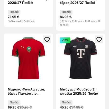
2026/27 Παιδιά
έδρας 2026/27 Παιδιά
Παιδιά
Παιδιά
74,95 €
86,95 €
Πολλά μεγέθη διαθέσιμα
8-10 Years, 10-12 Years, 12-14 Years, 14-
16 Years
Ανοίγει ένα Modal για να συνδεθείτε ή να εγγραφείτε ως μέλ
Ανοίγει ένα Modal για να συνδ
-39%
Μαρόκο Φανέλα εντός
Μπάγερν Μονάχου 3η
έδρας Παγκόσμιο
φανέλα 2025/26 Παιδιά
Κύπελλο 2026 Παιδιά
Παιδιά
Παιδιά
69,95 €
80,95 €
45,95 €
74,95 €