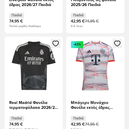
έδρας 2026/27 Παιδιά
2025/26 Παιδιά
Παιδιά
Παιδιά
74,95 €
42,95 €
74,95 €
Πολλά μεγέθη διαθέσιμα
6-8 Years
Ανοίγει ένα Modal για να συνδεθείτε ή να εγγραφείτε ως μέλ
Ανοίγει ένα Modal για να συνδ
-43%
Real Madrid Φανέλα
Μπάγερν Μονάχου
τερματοφύλακα 2026/27
Φανέλα εκτός έδρας
Παιδιά
2025/26 Παιδιά
Παιδιά
Παιδιά
74,95 €
42,95 €
74,95 €