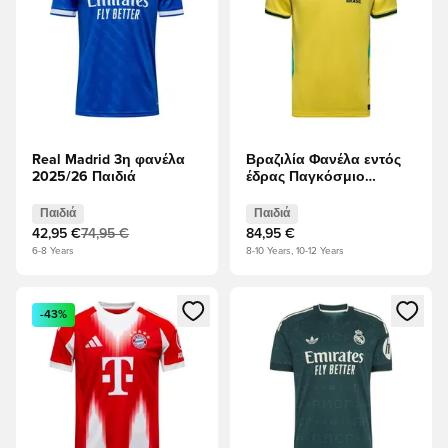
Real Madrid 3η φανέλα
Βραζιλία Φανέλα εντός
2025/26 Παιδιά
έδρας Παγκόσμιο
Κύπελλο 2026 Παιδιά
Παιδιά
Παιδιά
42,95 €
74,95 €
84,95 €
6-8 Years
8-10 Years, 10-12 Years
Ανοίγει ένα Modal για να συνδεθείτε ή να εγγραφείτε ως μέλ
Ανοίγει ένα Modal για να συνδ
-43%