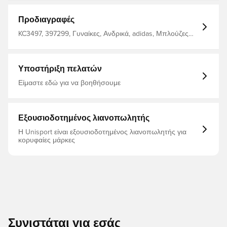
στεγνούς και δροσερούς - Ίδιο σχέδιο που
χρησιμοποιούν οι παίκτες - Κανονική εφαρμογή
Κατασκευασμένο από 100% πολυεστέρα.
Προδιαγραφές
KC3497, 397299, Γυναίκες, Ανδρικά, adidas, Μπλούζες
ποδοσφαίρου, Πουκάμισα φίλων, Κοντά μανίκια, Παιδιά,
Μάυρο, 2025/26, Τρίτα κιτ
Υποστήριξη πελατών
Είμαστε εδώ για να βοηθήσουμε
Εξουσιοδοτημένος λιανοπωλητής
Η Unisport είναι εξουσιοδοτημένος λιανοπωλητής για
κορυφαίες μάρκες
Συνιστάται για εσάς