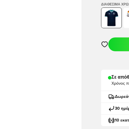
ΔΙΑΘΈΣΙΜΑ ΧΡ
Ανοίγει ένα M
Σε απόθ
Χρόνος π
Δωρεά
30 ημέ
10 εκα