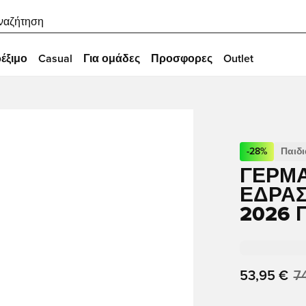
ναζήτηση
έξιμο
Casual
Για ομάδες
Προσφορες
Outlet
-
28
%
Παιδι
ΓΕΡΜΑ
ΈΔΡΑΣ
2026 
53,95 €
7