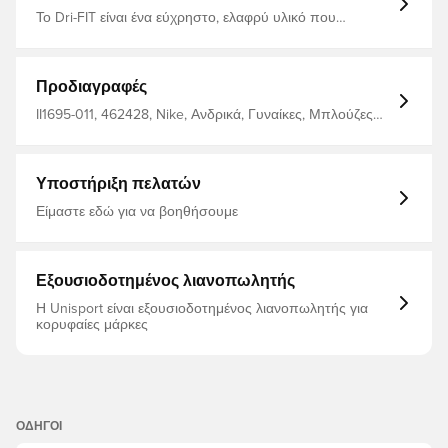
Το Dri-FIT είναι ένα εύχρηστο, ελαφρύ υλικό που
στεγνώνει γρήγορα που απομακρύνει την υγρασία από
το σώμα σας και σας κρατά στεγνό, άνετο και
συγκεντρωμένο ανά πάσα στιγμή - Ίδιο σχέδιο που
χρησιμοποιούν οι παίκτες - Κανονική εφαρμογή
Προδιαγραφές
Κατασκευασμένο από 100% πολυεστέρα.
II1695-011, 462428, Nike, Ανδρικά, Γυναίκες, Μπλούζες
ποδοσφαίρου, Πουκάμισα φίλων, Κοντά μανίκια, Παιδιά,
100% Polyester, Κιτ εκτός έδρας, Μάυρο, 2026/27
Υποστήριξη πελατών
Είμαστε εδώ για να βοηθήσουμε
Εξουσιοδοτημένος λιανοπωλητής
Η Unisport είναι εξουσιοδοτημένος λιανοπωλητής για
κορυφαίες μάρκες
ΟΔΗΓΟΊ