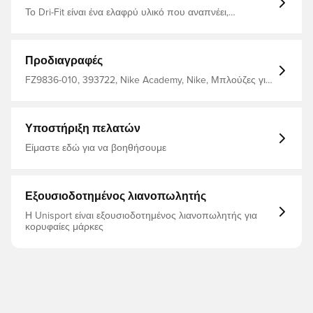
Το Dri-Fit είναι ένα ελαφρύ υλικό που αναπνέει,
στεγνώνει γρήγορα και απομακρύνει την υγρασία από το
σώμα, κρατώντας σας στεγνό, άνετο και συγκεντρωμένο
ανά πάσα στιγμή Πλαϊνές τσέπες με φερμουάρ, που
επιτρέπουν την αποθήκευση προσωπικών αντικειμένων
Προδιαγραφές
Το πλέγμα πλέγματος στη λωρίδα στο στήθος
εξασφαλίζει αυξημένη αναπνοή Κανονική εφαρμογή
FZ9836-010, 393722, Nike Academy, Nike, Μπλούζες για
Κατασκευασμένο από 100% πολυεστέρα.
πίστα, Μακριά μανίκια, Παιδιά, Γυναίκες, Ανδρικά, This
Product Is Made With At Least 75% Recycled Polyester
Fibers, Μάυρο
Υποστήριξη πελατών
Είμαστε εδώ για να βοηθήσουμε
Εξουσιοδοτημένος λιανοπωλητής
Η Unisport είναι εξουσιοδοτημένος λιανοπωλητής για
κορυφαίες μάρκες