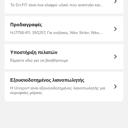
Το Dri-FIT είναι ένα ελαφρύ υλικό που αναπνέει και
στεγνώνει γρήγορα, το οποίο μεταφέρει τον ιδρώτα
μακριά από το σώμα σας, κρατώντας σας στεγνό, άνετο
και συγκεντρωμένο ανά πάσα στιγμή Πλεκτό στη μηχανή
έτσι ώστε το υλικό να αισθάνεται μαλακό και δυνατό
Προδιαγραφές
Λεπτή εφαρμογή Κατασκευασμένο από 100%
πολυεστέρα
HJ7758-411, 393257, Για ενήλικες, Nike Strike, Nike,
Μπλουζάκια, Κοντά μανίκια, Ανδρικά, This Product Is
Made With 100% Recycled Polyester Fibers, Μπλε
Υποστήριξη πελατών
Είμαστε εδώ για να βοηθήσουμε
Εξουσιοδοτημένος λιανοπωλητής
Η Unisport είναι εξουσιοδοτημένος λιανοπωλητής για
κορυφαίες μάρκες