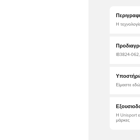
Περιγραφ
Η τεχνολογί
δέρμα σας γ
παραμείνετε
αισθάνεται 
Προδιαγρ
IB3824-062,
Polyester, Α
Nike Academ
Υποστήρι
Είμαστε εδώ
Εξουσιοδ
Η Unisport 
μάρκες