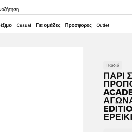
ναζήτηση
έξιμο
Casual
Για ομάδες
Προσφορες
Outlet
Παιδιά
ΠΑΡΊ 
ΠΡΟΠΌ
ACADE
ΑΓΏΝΑ
EDITIO
ΕΡΕΊΚ