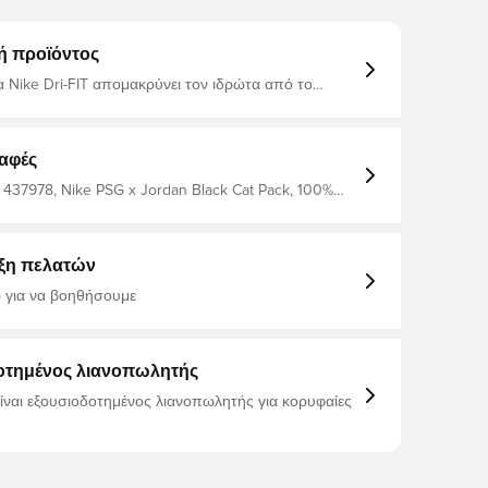
ή προϊόντος
α Nike Dri-FIT απομακρύνει τον ιδρώτα από το
ια ταχύτερη εξάτμιση, βοηθώντας σας να
 στεγνοί και άνετοι - Ελαφρύ πλεκτό ύφασμα που
απαλό στο δέρμα σας - Κορυφή μεταφοράς
θερμότητας 100% πολυεστέρας
αφές
 437978, Nike PSG x Jordan Black Cat Pack, 100%
νδρικά, Γυναίκες, Κοντά μανίκια, Μπλουζάκια, Nike,
y, Γκρι, Παιδιά
ξη πελατών
 για να βοηθήσουμε
οτημένος λιανοπωλητής
είναι εξουσιοδοτημένος λιανοπωλητής για κορυφαίες