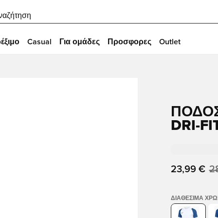
ναζήτηση
έξιμο
Casual
Για ομάδες
Προσφορες
Outlet
ΠΟΔΟΣ
DRI-FI
23,99 €
2
ΔΙΑΘΈΣΙΜΑ ΧΡ