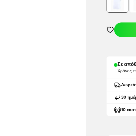
Ανοίγει ένα M
Σε απόθ
Χρόνος π
Δωρεά
30 ημέ
10 εκα