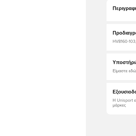
Περιγραφ
Προδιαγρ
HV8160-103, 
Μπλουζάκια
Υποστήρι
Είμαστε εδώ
Εξουσιοδ
Η Unisport 
μάρκες