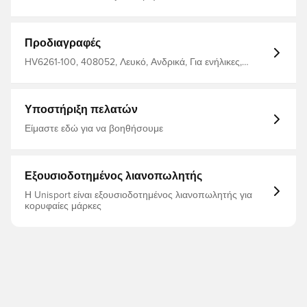
ευρώ Μέγεθος: 4 Κατασκευαστής: Nike
Χρώματα_φίλτρων: Λευκό
Προδιαγραφές
HV6261-100, 408052, Λευκό, Ανδρικά, Για ενήλικες,
Μπάλες ποδοσφαίρου, Φυσικό γρασίδι (SG), Nike, 60%
Rubber 15% Polyurethane 13% Polyester 12% Eva
Υποστήριξη πελατών
Είμαστε εδώ για να βοηθήσουμε
Εξουσιοδοτημένος λιανοπωλητής
Η Unisport είναι εξουσιοδοτημένος λιανοπωλητής για
κορυφαίες μάρκες