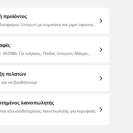
ή προϊόντος
οσφαίρου Unisport με συμπίεση και ριμπ ύφανση
υς αστραγάλους. Για βελτιωμένη κυκλοφορία του
 σταθερότητα. Ελαστική και εφαρμοστή αίσθηση.
ευή για διαπνέουσα εφαρμογή. Σύνθεση: 75%
 15% βαμβάκι και 10% spandex.
αφές
 463986, Για ενήλικες, Παιδιά, Unisport, Μάυρο,
ναίκες, Κάλτσες ποδοσφαίρου
ξη πελατών
 για να βοηθήσουμε
οτημένος λιανοπωλητής
είναι εξουσιοδοτημένος λιανοπωλητής για κορυφαίες