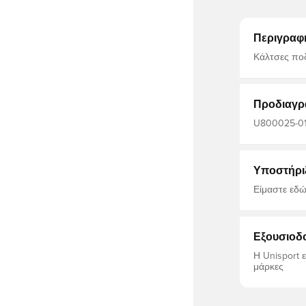
Περιγραφ
Κάλτσες ποδ
γύρω από το
αίματος και
Ελαφριά κατασκ
πολυαμίδιο,
Προδιαγρ
U800025-01,
Ανδρικά, Γυ
Υποστήρι
Είμαστε εδώ
Εξουσιοδ
Η Unisport 
μάρκες