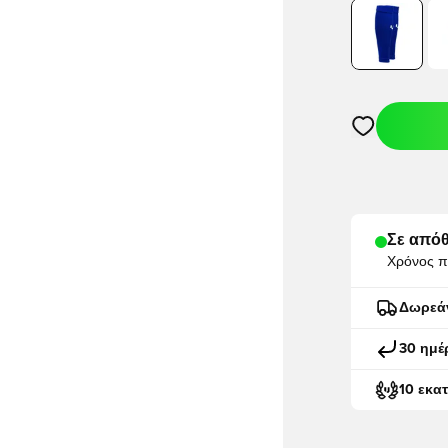
Ανοίγει ένα M
Σε απόθ
Χρόνος π
Δωρεά
30 ημέ
10 εκα