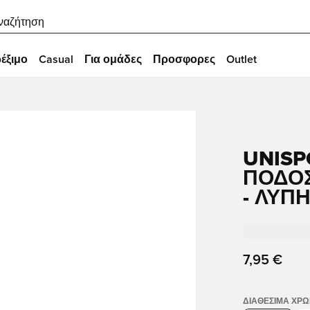
ναζήτηση
έξιμο
Casual
Για ομάδες
Προσφορες
Outlet
UNISP
ΠΟΔΟΣ
- ΛΥΠ
7,95 €
ΔΙΑΘΈΣΙΜΑ ΧΡ