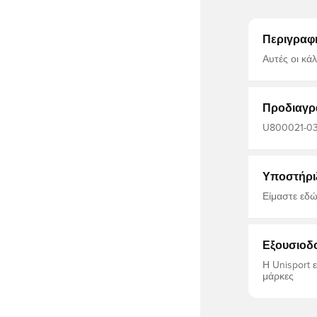
Περιγραφ
Αυτές οι κά
παίκτες που
Σχεδιασμένε
σου. Διαθέτουν 
5% ελαστάν
Προδιαγρ
U800021-03, 
Κάλτσες ποδ
Υποστήρι
Είμαστε εδώ
Εξουσιοδ
Η Unisport 
μάρκες