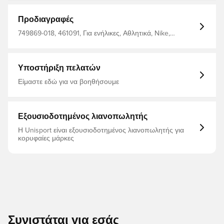
'90. Διατηρεί όλες τις αυθεντικές λεπτομέρειες, οι οποίες
συνδυάζονται με ένα εξαιρετικά αναπνεύσιμο πλέγμα στο
πάνω μέρος, ενώ η ενδιάμεση σόλα είναι
Προδιαγραφές
κατασκευασμένη από αφρό για εύκολη απορρόφηση
κραδασμών.
749869-018, 461091, Για ενήλικες, Αθλητικά, Nike,
Γυναίκες, Μάυρο
Υποστήριξη πελατών
Είμαστε εδώ για να βοηθήσουμε
Εξουσιοδοτημένος λιανοπωλητής
Η Unisport είναι εξουσιοδοτημένος λιανοπωλητής για
κορυφαίες μάρκες
Συνιστάται για εσάς