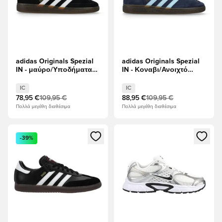
adidas Originals Spezial
adidas Originals Spezial
IN - μαύρο/Υποδήματα
IN - Κοναβι/Ανοιχτό
Λευκά
μπλε
IC
IC
78,95 €
109,95 €
88,95 €
109,95 €
Πολλά μεγέθη διαθέσιμα
Πολλά μεγέθη διαθέσιμα
Ανοίγει ένα Modal για να συνδεθείτε ή να εγγραφείτε ως μέλ
Ανοίγει ένα Modal για να συνδ
-39%