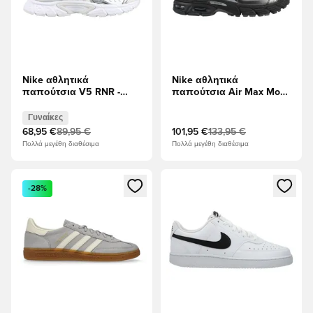
Nike αθλητικά
Nike αθλητικά
παπούτσια V5 RNR -
παπούτσια Air Max Moto
Λευκό/Μεταλλικό ασήμι
2K - μαύρο/Σκούρο
Γυναίκες
καπνό γκρι/Μεταλλικό
Γυναίκες
Σκούρο Γκρι
68,95 €
89,95 €
101,95 €
133,95 €
Πολλά μεγέθη διαθέσιμα
Πολλά μεγέθη διαθέσιμα
Ανοίγει ένα Modal για να συνδεθείτε ή να εγγραφείτε ως μέλ
Ανοίγει ένα Modal για να συνδ
-28%