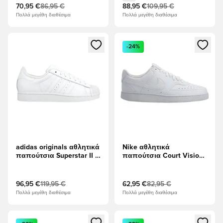
70,95 €
86,95 €
88,95 €
109,95 €
Πολλά μεγέθη διαθέσιμα
Πολλά μεγέθη διαθέσιμα
Ανοίγει ένα Modal για να συνδεθείτε ή να εγγραφείτε ως μέλ
Ανοίγει ένα Modal για να συνδ
-24%
adidas originals αθλητικά
Nike αθλητικά
παπούτσια Superstar II -
παπούτσια Court Vision
Υποδήματα Λευκά
Χαμηλή Next Nature -
Λευκό
96,95 €
119,95 €
62,95 €
82,95 €
Πολλά μεγέθη διαθέσιμα
Πολλά μεγέθη διαθέσιμα
Ανοίγει ένα Modal για να συνδεθείτε ή να εγγραφείτε ως μέλ
Ανοίγει ένα Modal για να συνδ