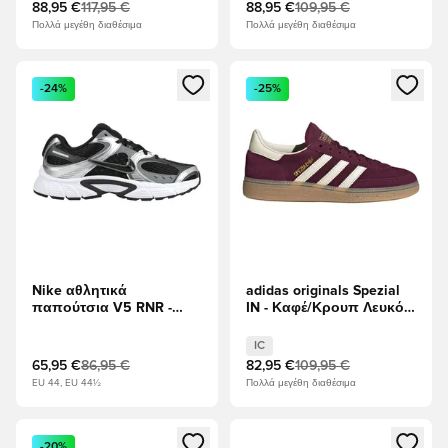
88,95 €
117,95 €
88,95 €
109,95 €
Πολλά μεγέθη διαθέσιμα
Πολλά μεγέθη διαθέσιμα
Ανοίγει ένα Modal για να συνδεθείτε ή να εγγραφείτε ως μέλ
Ανοίγει ένα Modal για να συνδ
-24%
-25%
Nike αθλητικά
adidas originals Spezial
παπούτσια V5 RNR -
IN - Καφέ/Κρουπ Λευκό/
μαύρο/Ανθρακίτης/Γκρι
Χρυσό Μεταλλικό
καπνού
IC
65,95 €
86,95 €
82,95 €
109,95 €
EU 44, EU 44½
Πολλά μεγέθη διαθέσιμα
Ανοίγει ένα Modal για να συνδεθείτε ή να εγγραφείτε ως μέλ
Ανοίγει ένα Modal για να συνδ
-20%