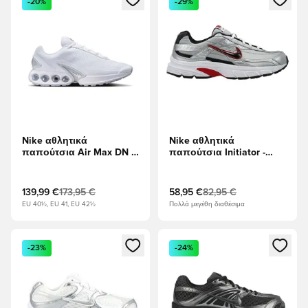
-20%
-29%
Nike αθλητικά
Nike αθλητικά
παπούτσια Air Max DN -
παπούτσια Initiator -
Λευκό/Μεταλλικό ασήμι
Μεταλλικό ασήμι/μαύρο/
Λευκό/ερυθρό
139,99 €
173,95 €
58,95 €
82,95 €
EU 40½, EU 41, EU 42½
Πολλά μεγέθη διαθέσιμα
Ανοίγει ένα Modal για να συνδεθείτε ή να εγγραφείτε ως μέλ
Ανοίγει ένα Modal για να συνδ
-23%
-24%