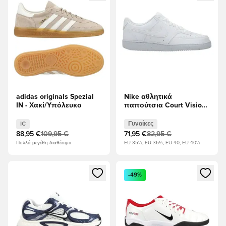
adidas originals Spezial
Nike αθλητικά
IN - Χακί/Υπόλευκο
παπούτσια Court Vision
Χαμηλή Next Nature -
Λευκό Γυναίκες
IC
Γυναίκες
88,95 €
109,95 €
71,95 €
82,95 €
Πολλά μεγέθη διαθέσιμα
EU 35½, EU 36½, EU 40, EU 40½
Ανοίγει ένα Modal για να συνδεθείτε ή να εγγραφείτε ως μέλ
Ανοίγει ένα Modal για να συνδ
-49%