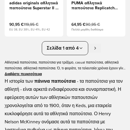
adidas originals αθλητικά
PUMA αθλητικά
παπούτσια Superstar II -
παπούτσια Replicatch
Υποδήματα Λευκά/
SD - PUMA Μαύρο/PUMA
μαύρο
Λευκό
90,95 €
119,95 €
64,95 €
90,95 €
EU 38, EU 38½, EU 41½, EU 42
Πολλά μεγέθη διαθέσιμα
Σελίδα 1 από 4
Αθλητικά παπούτσια, παπούτσια για τρέξιμο, casual παπούτσια, αθλητικά
παπούτσια. αθλητικά παπούτσια. Ό, τι φοράτε, τα τελευταία χρόνια έχουν γίνει
ένα σημαντικό μέρος του κόσμου της μόδας. Εδώ στο Unisport θα βρείτε μια
Διαβάστε περισσότερα
μεγάλη ποικιλία από snekaers από όλες τις μεγάλες μάρκες,
Η ιστορία των
πάνινα παπούτσια
- τα παπούτσια για τον
συμπεριλαμβανομένων των Adidas και Nike. Διαθέτουμε πάνινα παπούτσια
αθλητή - είναι αρκετά ενδιαφέρουσα και συναρπαστική. Η
τόσο για παιδιά όσο και για ενήλικες, και σε πολλά διαφορετικά χρώματα και
εφεύρεση αυτών των αθλητικών παπουτσιών
τιμές. Είμαστε σίγουροι ότι θα βρείτε κάτι που σας αρέσει!
χρονολογείται από το 1900, όταν η Keds, μια εταιρεία
κυκλοφόρησε αυτά τα αθλητικά παπούτσια. Ο Henry
Nelson McKinney ονόμασε αυτά τα παπούτσια με