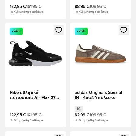
122,95 €
161,95 €
88,95 €
109,95 €
Πολλά μεγέθη διαθέσιμα
Πολλά μεγέθη διαθέσιμα
Ανοίγει ένα Modal για να συνδεθείτε ή να εγγραφείτε ως μέλ
Ανοίγει ένα Modal για να συνδ
-24%
-25%
Nike αθλητικά
adidas Originals Spezial
παπούτσια Air Max 270 -
IN - Καφέ/Υπόλευκο
μαύρο/Λευκό/
Ανθρακίτης
IC
122,95 €
161,95 €
82,99 €
109,95 €
Πολλά μεγέθη διαθέσιμα
Πολλά μεγέθη διαθέσιμα