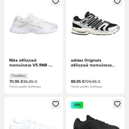
Nike αθλητικά
adidas Originals
παπούτσια V5 RNR -
αθλητικά παπούτσια
Λευκό/μαύρο/Μεταλλικό
Adistar Control 5 -
ασήμι Γυναίκες
μαύρο/Ασημί
Γυναίκες
Μεταλλικό/Γκρι Ένα
70,95 €
86,95 €
88,95 €
109,95 €
Πολλά μεγέθη διαθέσιμα
Πολλά μεγέθη διαθέσιμα
Ανοίγει ένα Modal για να συνδεθείτε ή να εγγραφείτε ως μέλ
Ανοίγει ένα Modal για να συνδ
-20%