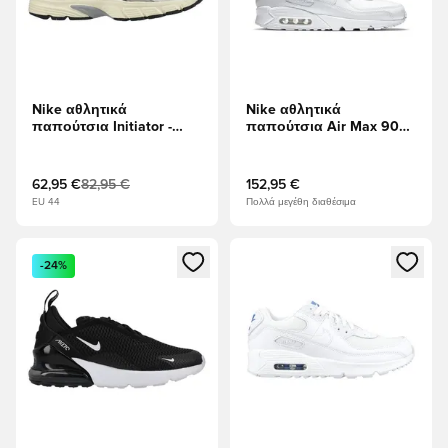
Nike αθλητικά
Nike αθλητικά
παπούτσια Initiator -
παπούτσια Air Max 90
Ελαφρύ κόκαλο/Γκρι
Δερμάτινο - Λευκό
καπνού/Γάλα καρύδας
62,95 €
82,95 €
152,95 €
EU 44
Πολλά μεγέθη διαθέσιμα
Ανοίγει ένα Modal για να συνδεθείτε ή να εγγραφείτε ως μέλ
Ανοίγει ένα Modal για να συνδ
-24%