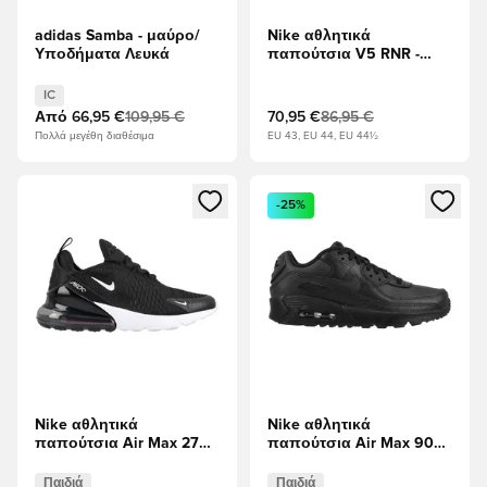
adidas Samba - μαύρο/
Nike αθλητικά
Υποδήματα Λευκά
παπούτσια V5 RNR -
Λευκό/μαύρο/Τεράστιο
γκρι
IC
Από
66,95 €
109,95 €
70,95 €
86,95 €
Πολλά μεγέθη διαθέσιμα
EU 43, EU 44, EU 44½
Ανοίγει ένα Modal για να συνδεθείτε ή να εγγραφείτε ως μέλ
Ανοίγει ένα Modal για να συνδ
-25%
Nike αθλητικά
Nike αθλητικά
παπούτσια Air Max 270 -
παπούτσια Air Max 90
μαύρο/Λευκό/
LTR - μαύρο Παιδιά
Ανθρακίτης Παιδιά
Παιδιά
Παιδιά