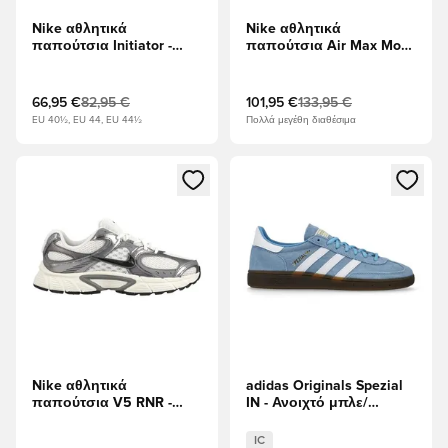
Nike αθλητικά
Nike αθλητικά
παπούτσια Initiator -
παπούτσια Air Max Moto
Μεταλλικό ασήμι/Λευκό/
2K - Λευκό/μαύρο/
Οψιδιανός/Μεταλλικό
Μεταλλικό ασήμι
δροσερό γκρι
66,95 €
82,95 €
101,95 €
133,95 €
EU 40½, EU 44, EU 44½
Πολλά μεγέθη διαθέσιμα
Ανοίγει ένα Modal για να συνδεθείτε ή να εγγραφείτε ως μέλ
Ανοίγει ένα Modal για να συνδ
Nike αθλητικά
adidas Originals Spezial
παπούτσια V5 RNR -
IN - Ανοιχτό μπλε/
Λευκό/Ασημί Μεταλλικό/
Υποδήματα Λευκά
μαύρο
IC