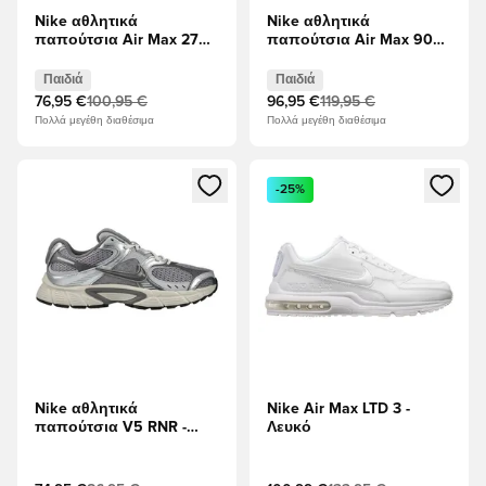
Nike αθλητικά
Nike αθλητικά
παπούτσια Air Max 270 -
παπούτσια Air Max 90
μαύρο/Λευκό/
Mesh - Λευκό/Blue
Ανθρακίτης Παιδιά
Crystal Παιδιά
Παιδιά
Παιδιά
76,95 €
100,95 €
96,95 €
119,95 €
Πολλά μεγέθη διαθέσιμα
Πολλά μεγέθη διαθέσιμα
Ανοίγει ένα Modal για να συνδεθείτε ή να εγγραφείτε ως μέλ
Ανοίγει ένα Modal για να συνδ
-25%
Nike αθλητικά
Nike Air Max LTD 3 -
παπούτσια V5 RNR -
Λευκό
Cement Grey/Γκρι ομίχλη