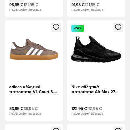
98,95 €
121,95 €
91,95 €
121,95 €
Πολλά μεγέθη διαθέσιμα
Πολλά μεγέθη διαθέσιμα
Ανοίγει ένα Modal για να συνδεθείτε ή να εγγραφείτε ως μέλ
Ανοίγει ένα Modal για να συνδ
-24%
adidas αθλητικά
Nike αθλητικά
παπούτσια VL Court 3.0
παπούτσια Air Max 270 -
- Στρώματα της Γης/
μαύρο
Λευκό/Κόμμι ανοιχτό
καφέ
56,95 €
69,95 €
122,95 €
161,95 €
Πολλά μεγέθη διαθέσιμα
Πολλά μεγέθη διαθέσιμα
Ανοίγει ένα Modal για να συνδεθείτε ή να εγγραφείτε ως μέλ
Ανοίγει ένα Modal για να συνδ