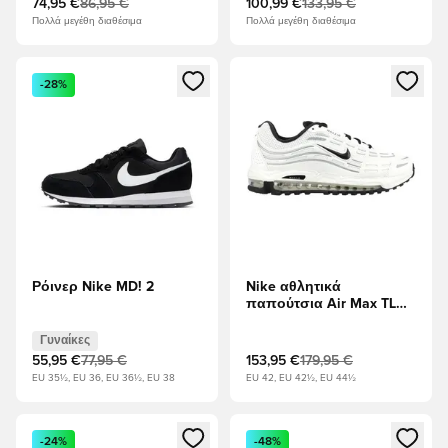
74,95 €
86,95 €
100,99 €
133,95 €
Πολλά μεγέθη διαθέσιμα
Πολλά μεγέθη διαθέσιμα
Ανοίγει ένα Modal για να συνδεθείτε ή να εγγραφείτε ως μέλ
Ανοίγει ένα Modal για να συνδ
-28%
Ρόινερ Nike MD! 2
Nike αθλητικά
παπούτσια Air Max TL
2.5 - Λευκό/μαύρο/
Μεταλλικό ασήμι
Γυναίκες
55,95 €
77,95 €
153,95 €
179,95 €
EU 35½, EU 36, EU 36½, EU 38
EU 42, EU 42½, EU 44½
Ανοίγει ένα Modal για να συνδεθείτε ή να εγγραφείτε ως μέλ
Ανοίγει ένα Modal για να συνδ
-24%
-48%