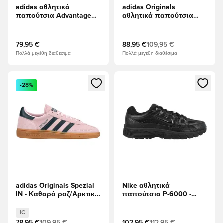
adidas αθλητικά
adidas Originals
παπούτσια Advantage
αθλητικά παπούτσια
2.0 - Υποδήματα Λευκά/
Adistar Control 5 -
μαύρο/Πυρήνας
μαύρο/Υποδήματα
Πράσινος
Λευκά/Άνθρακας
79,95 €
88,95 €
109,95 €
Πολλά μεγέθη διαθέσιμα
Πολλά μεγέθη διαθέσιμα
Ανοίγει ένα Modal για να συνδεθείτε ή να εγγραφείτε ως μέλ
Ανοίγει ένα Modal για να συνδ
-28%
adidas Originals Spezial
Nike αθλητικά
IN - Καθαρό ροζ/Αρκτική
παπούτσια P-6000 -
Νύχτα
μαύρο
IC
78,95 €
109,95 €
102,95 €
112,95 €