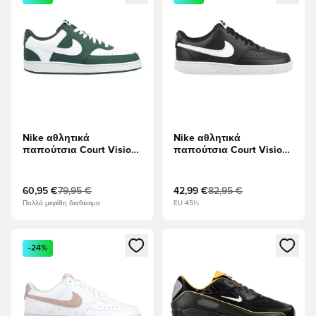
Nike αθλητικά
Nike αθλητικά
παπούτσια Court Vision
παπούτσια Court Vision
Χαμηλή - Πράσινο/Λευκό
Χαμηλή Next Nature -
μαύρο/Λευκό
60,95 €
79,95 €
42,99 €
82,95 €
Πολλά μεγέθη διαθέσιμα
EU 45½
Ανοίγει ένα Modal για να συνδεθείτε ή να εγγραφείτε ως μέλ
Ανοίγει ένα Modal για να συνδ
-24%