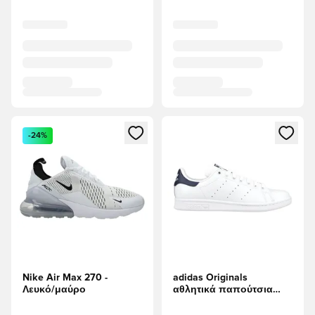
Ανοίγει ένα Modal για να συνδεθείτε ή να εγγραφείτε ως μέλ
Ανοίγει ένα Modal για να συνδ
-24%
Nike Air Max 270 -
adidas Originals
Λευκό/μαύρο
αθλητικά παπούτσια
Stan Smith - Υποδήματα
Λευκά/Σκούρο μπλε