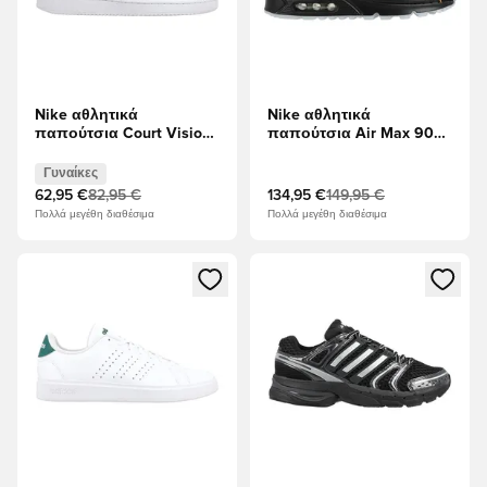
Nike αθλητικά
Nike αθλητικά
παπούτσια Court Vision
παπούτσια Air Max 90
Χαμηλή Next Nature -
Mercurial Mad 90 -
Λευκό/Ροζ Οξφόρδη
μαύρο/Λευκό/Κίτρινο
Γυναίκες
Γυναίκες
ΠΕΡΙΟΡΙΣΜΈΝΗ
62,95 €
82,95 €
134,95 €
149,95 €
ΈΚΔΟΣΗ
Πολλά μεγέθη διαθέσιμα
Πολλά μεγέθη διαθέσιμα
Ανοίγει ένα Modal για να συνδεθείτε ή να εγγραφείτε ως μέλ
Ανοίγει ένα Modal για να συνδ