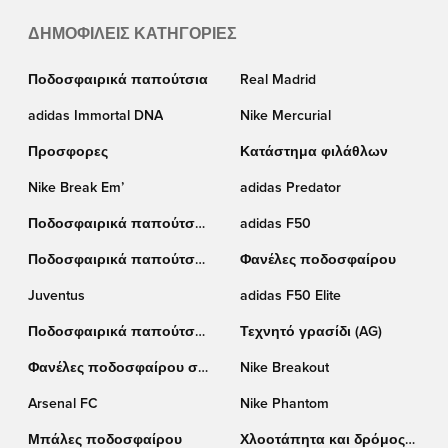
ΔΗΜΟΦΙΛΕΊΣ ΚΑΤΗΓΟΡΊΕΣ
Ποδοσφαιρικά παπούτσια
Real Madrid
adidas Immortal DNA
Nike Mercurial
Προσφορες
Κατάστημα φιλάθλων
Nike Break Em’
adidas Predator
Ποδοσφαιρικά παπούτσια
adidas F50
Nike
Ποδοσφαιρικά παπούτσια
Φανέλες ποδοσφαίρου
Puma
Juventus
adidas F50 Elite
Ποδοσφαιρικά παπούτσια
Τεχνητό γρασίδι (AG)
adidas
Φανέλες ποδοσφαίρου σε
Nike Breakout
έκπτωση
Arsenal FC
Nike Phantom
Μπάλες ποδοσφαίρου
Χλοοτάπητα και δρόμος