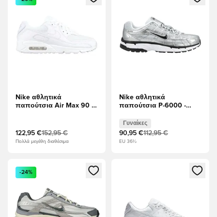
Nike αθλητικά
Nike αθλητικά
παπούτσια Air Max 90 -
παπούτσια P-6000 -
Λευκό
Μεταλλικό ασήμι/Λευκό/
μαύρο Γυναίκες
Γυναίκες
122,95 €
152,95 €
90,95 €
112,95 €
Πολλά μεγέθη διαθέσιμα
EU 36½
Ανοίγει ένα Modal για να συνδεθείτε ή να εγγραφείτε ως μέλ
Ανοίγει ένα Modal για να συνδ
-24%