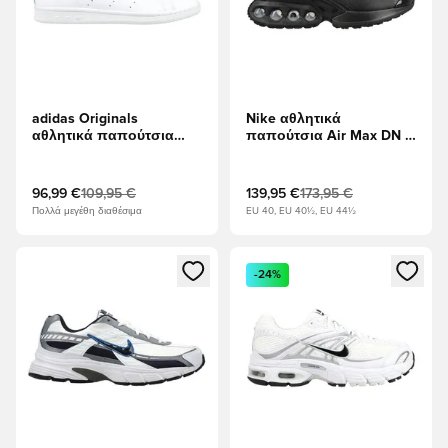
adidas Originals
Nike αθλητικά
αθλητικά παπούτσια
παπούτσια Air Max DN -
Stan Smith - Υποδήματα
μαύρο/Μεταλλικό
Λευκά
Σκούρο Γκρι
96,99 €
109,95 €
139,95 €
173,95 €
Πολλά μεγέθη διαθέσιμα
EU 40, EU 40½, EU 44½
Ανοίγει ένα Modal για να συνδεθείτε ή να εγγραφείτε ως μέλ
Ανοίγει ένα Modal για να συνδ
-24%