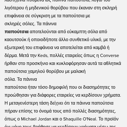
λαστιχένια πυθμένα ως πάνινα παπούτσια, λόγω του
λιγότερου ή μηδενικού θορύβου που έκαναν στη σκληρή
επιφάνεια σε σύγκριση με τα παπούτσια με
σκληρές σόλες. Τα πάνινα
παπούτσια
αποτελούνται από εύκαμπτη σόλα από
καουτσούκ ή οποιοδήποτε άλλο συνθετικό υλικό, με την
εξωτερική του επιφάνεια να αποτελείται από καμβά ή
δέρμα. Μετά την Keds, πολλές εταιρείες όπως η Converse
ήρθαν στο προσκήνιο και κυκλοφόρησαν αυτά τα αθλητικά
παπούτσια χαμηλού θορύβου με μαλακή
σόλα. Τα πάνινα
παπούτσια ήταν τόσο δημοφιλή που οι διασημότητες το
προώθησαν για διάφορες εταιρείες να κερδίσουν χρήματα.
Η μεταγενέστερη τάση δείχνει ότι τα πάνινα παπούτσια
πήραν επίσης το όνομά τους από πολλές διασημότητες,
όπως ο Michael Jordan και ο Shaquille O'Neal. Το προϊόν