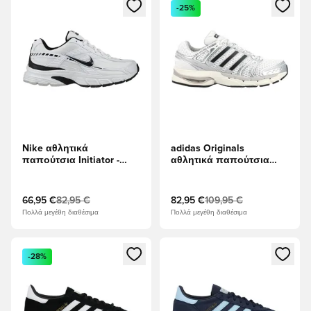
Ανοίγει ένα Modal για να συνδεθείτε ή να εγγραφείτε ως μέλ
Ανοίγει ένα Modal για να συνδ
-25%
Nike αθλητικά
adidas Originals
παπούτσια Initiator -
αθλητικά παπούτσια
Λευκό/μαύρο
Adistar Control 5 - Ασημί
Μεταλλικό/Γκρι Ένα/
μαύρο
66,95 €
82,95 €
82,95 €
109,95 €
Πολλά μεγέθη διαθέσιμα
Πολλά μεγέθη διαθέσιμα
Ανοίγει ένα Modal για να συνδεθείτε ή να εγγραφείτε ως μέλ
Ανοίγει ένα Modal για να συνδ
-28%