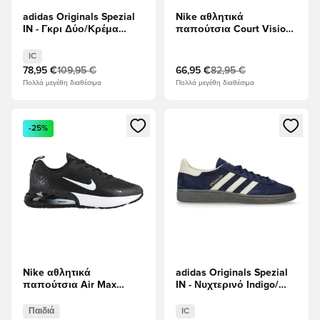
adidas Originals Spezial
Nike αθλητικά
IN - Γκρι Δύο/Κρέμα
παπούτσια Court Vision
Λευκό
Χαμηλή Next Nature -
Λευκό/μαύρο
IC
78,95 €
109,95 €
66,95 €
82,95 €
Πολλά μεγέθη διαθέσιμα
Πολλά μεγέθη διαθέσιμα
Ανοίγει ένα Modal για να συνδεθείτε ή να εγγραφείτε ως μέλ
Ανοίγει ένα Modal για να συνδ
-25%
Nike αθλητικά
adidas Originals Spezial
παπούτσια Air Max
IN - Νυχτερινό Indigo/
Phoenix - μαύρο/Λευκό/
Κρέμα Λευκό
Ανθρακίτης Παιδιά
Παιδιά
IC