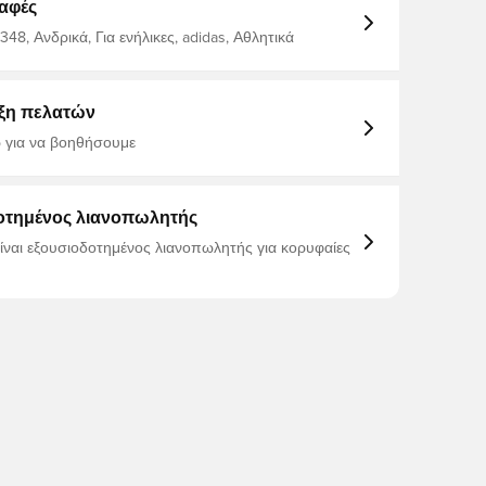
 άνεση. Μια ευέλικτη σόλα πλατφόρμας και η
αφές
σόλα από καουτσούκ παρέχουν κράτημα και
ι αν βρίσκεστε. Τυπική εφαρμογή Κλείσιμο
48, Ανδρικά, Για ενήλικες, adidas, Αθλητικά
 Συνθετικό άνω μέρος Υφασμάτινη επένδυση
σόλα καουτσούκ
ξη πελατών
 για να βοηθήσουμε
οτημένος λιανοπωλητής
είναι εξουσιοδοτημένος λιανοπωλητής για κορυφαίες