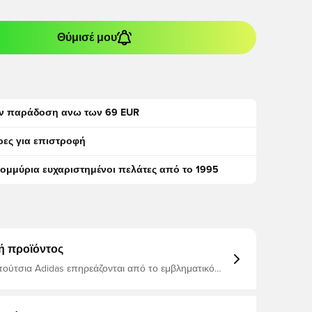
Θύμισέ μου
ν παράδοση ανω των 69 EUR
ρες για επιστροφή
τομμύρια ευχαριστημένοι πελάτες από το 1995
ή προϊόντος
ούτσια Adidas επηρεάζονται από το εμβληματικό
η της δεκαετίας του '90 και στις αρχές της δεκαετίας
ο επάνω μέρος από συνθετικό δέρμα και η
 γλώσσα φόρμας προσφέρουν μια ρετρό εμφάνιση