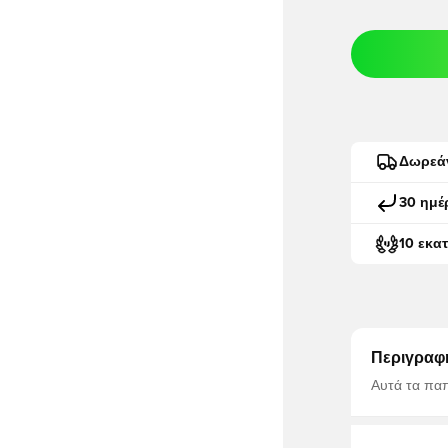
Δωρεά
30 ημέ
10 εκα
Περιγραφ
Αυτά τα παπ
στυλ στα τέλ
του 2000. Τ
υπερβολική