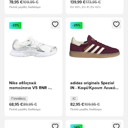
78,95 €
109,95 €
139,99 €
173,95 €
Πολλά μεγέθη διαθέσιμα
EU 40½, EU 41, EU 42½
Ανοίγει ένα Modal για να συνδεθείτε ή να εγγραφείτε ως μέλ
Ανοίγει ένα Modal για να συνδ
-23%
-25%
Nike αθλητικά
adidas originals Spezial
παπούτσια V5 RNR -
IN - Καφέ/Κρουπ Λευκό/
Λευκό/Μεταλλικό ασήμι
Χρυσό Μεταλλικό
Γυναίκες
Γυναίκες
IC
68,95 €
89,95 €
82,95 €
109,95 €
Πολλά μεγέθη διαθέσιμα
Πολλά μεγέθη διαθέσιμα
Ανοίγει ένα Modal για να συνδεθείτε ή να εγγραφείτε ως μέλ
Ανοίγει ένα Modal για να συνδ
-24%