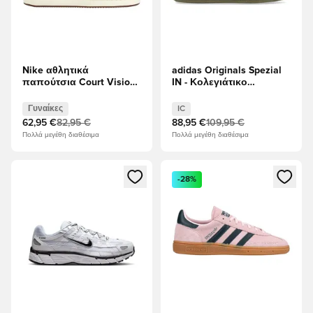
Nike αθλητικά
adidas Originals Spezial
παπούτσια Court Vision
IN - Κολεγιάτικο
Χαμηλή - Πανίδα
Πράσινο/Linen Green/
Μπράουν/Λευκό/Ροζ
Πράσινο
Γυναίκες
IC
αφρός Γυναίκες
62,95 €
82,95 €
88,95 €
109,95 €
Πολλά μεγέθη διαθέσιμα
Πολλά μεγέθη διαθέσιμα
Ανοίγει ένα Modal για να συνδεθείτε ή να εγγραφείτε ως μέλ
Ανοίγει ένα Modal για να συνδ
-28%