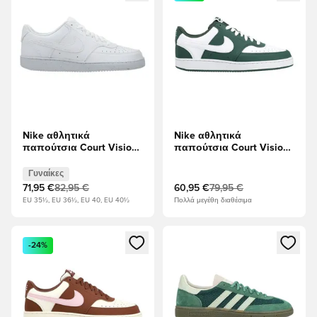
Nike αθλητικά
Nike αθλητικά
παπούτσια Court Vision
παπούτσια Court Vision
Χαμηλή Next Nature -
Χαμηλή - Πράσινο/Λευκό
Λευκό Γυναίκες
Γυναίκες
71,95 €
82,95 €
60,95 €
79,95 €
EU 35½, EU 36½, EU 40, EU 40½
Πολλά μεγέθη διαθέσιμα
Ανοίγει ένα Modal για να συνδεθείτε ή να εγγραφείτε ως μέλ
Ανοίγει ένα Modal για να συνδ
-24%