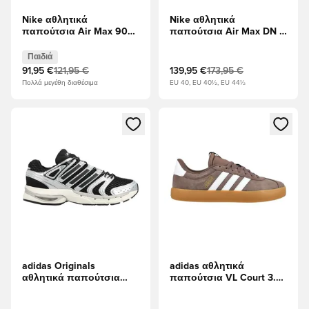
Nike αθλητικά
Nike αθλητικά
παπούτσια Air Max 90
παπούτσια Air Max DN -
LTR - μαύρο Παιδιά
μαύρο/Μεταλλικό
Σκούρο Γκρι
Παιδιά
91,95 €
121,95 €
139,95 €
173,95 €
Πολλά μεγέθη διαθέσιμα
EU 40, EU 40½, EU 44½
Ανοίγει ένα Modal για να συνδεθείτε ή να εγγραφείτε ως μέλ
Ανοίγει ένα Modal για να συνδ
adidas Originals
adidas αθλητικά
αθλητικά παπούτσια
παπούτσια VL Court 3.0
Adistar Control 5 -
- Στρώματα της Γης/
μαύρο/Ασημί
Λευκό/Κόμμι ανοιχτό