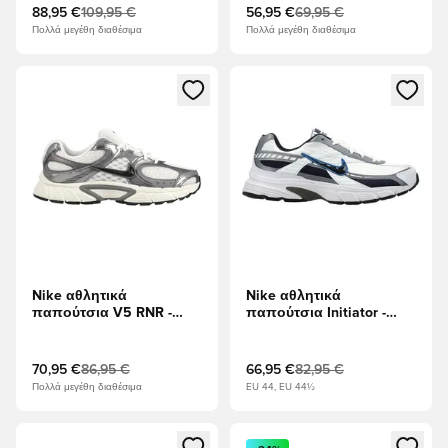
Μεταλλικό/Γκρι Ένα
καφέ
88,95 €
109,95 €
56,95 €
69,95 €
Πολλά μεγέθη διαθέσιμα
Πολλά μεγέθη διαθέσιμα
Ανοίγει ένα Modal για να συνδεθείτε ή να εγγραφείτε ως μέλ
Ανοίγει ένα Modal για να συνδ
Nike αθλητικά
Nike αθλητικά
παπούτσια V5 RNR -
παπούτσια Initiator -
Λευκό/Ασημί Μεταλλικό/
Μεταλλικό ασήμι/Λευκό/
μαύρο
Οψιδιανός/Μεταλλικό
δροσερό γκρι
70,95 €
86,95 €
66,95 €
82,95 €
Πολλά μεγέθη διαθέσιμα
EU 44, EU 44½
Ανοίγει ένα Modal για να συνδεθείτε ή να εγγραφείτε ως μέλ
Ανοίγει ένα Modal για να συνδ