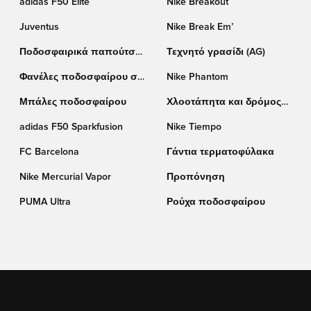
adidas F50 Elite
Nike Breakout
Juventus
Nike Break Em’
Ποδοσφαιρικά παπούτσια
Τεχνητό γρασίδι (AG)
adidas
Φανέλες ποδοσφαίρου σε
Nike Phantom
έκπτωση
Μπάλες ποδοσφαίρου
Χλοοτάπητα και δρόμος
(TF)
adidas F50 Sparkfusion
Nike Tiempo
FC Barcelona
Γάντια τερματοφύλακα
Nike Mercurial Vapor
Προπόνηση
PUMA Ultra
Ρούχα ποδοσφαίρου