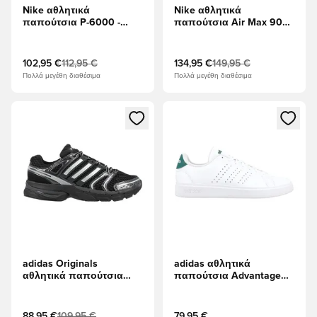
Nike αθλητικά
Nike αθλητικά
παπούτσια P-6000 -
παπούτσια Air Max 90
μαύρο
Mercurial Mad 90 -
μαύρο/Λευκό/Κίτρινο
ΠΕΡΙΟΡΙΣΜΈΝΗ
102,95 €
112,95 €
134,95 €
149,95 €
ΈΚΔΟΣΗ
Πολλά μεγέθη διαθέσιμα
Πολλά μεγέθη διαθέσιμα
Ανοίγει ένα Modal για να συνδεθείτε ή να εγγραφείτε ως μέλ
Ανοίγει ένα Modal για να συνδ
adidas Originals
adidas αθλητικά
αθλητικά παπούτσια
παπούτσια Advantage
Adistar Control 5 -
2.0 - Υποδήματα Λευκά/
μαύρο/Υποδήματα
μαύρο/Πυρήνας
Λευκά/Άνθρακας
Πράσινος
88,95 €
109,95 €
79,95 €