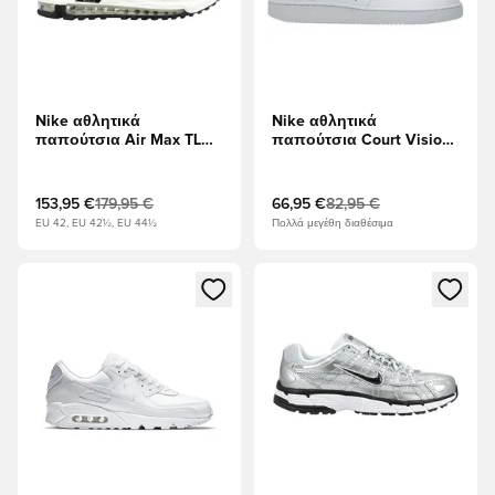
Nike αθλητικά
Nike αθλητικά
παπούτσια Air Max TL
παπούτσια Court Vision
2.5 - Λευκό/μαύρο/
Χαμηλή Next Nature -
Μεταλλικό ασήμι
Λευκό/μαύρο
153,95 €
179,95 €
66,95 €
82,95 €
EU 42, EU 42½, EU 44½
Πολλά μεγέθη διαθέσιμα
Ανοίγει ένα Modal για να συνδεθείτε ή να εγγραφείτε ως μέλ
Ανοίγει ένα Modal για να συνδ