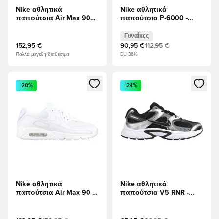
Nike αθλητικά
Nike αθλητικά
παπούτσια Air Max 90
παπούτσια P-6000 -
Δερμάτινο - Λευκό
Μεταλλικό ασήμι/Λευκό/
μαύρο Γυναίκες
Γυναίκες
152,95 €
90,95 €
112,95 €
Πολλά μεγέθη διαθέσιμα
EU 36½
Ανοίγει ένα Modal για να συνδεθείτε ή να εγγραφείτε ως μέλ
Ανοίγει ένα Modal για να συνδ
-20%
-24%
Nike αθλητικά
Nike αθλητικά
παπούτσια Air Max 90 -
παπούτσια V5 RNR -
Λευκό
μαύρο/Ανθρακίτης/Γκρι
καπνού