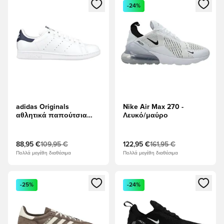
Ανοίγει ένα Modal για να συνδεθείτε ή να εγγραφείτε ως μέλ
Ανοίγει ένα Modal για να συνδ
-24%
adidas Originals
Nike Air Max 270 -
αθλητικά παπούτσια
Λευκό/μαύρο
Stan Smith - Υποδήματα
Λευκά/Σκούρο μπλε
88,95 €
109,95 €
122,95 €
161,95 €
Πολλά μεγέθη διαθέσιμα
Πολλά μεγέθη διαθέσιμα
Ανοίγει ένα Modal για να συνδεθείτε ή να εγγραφείτε ως μέλ
Ανοίγει ένα Modal για να συνδ
-25%
-24%