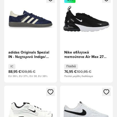
adidas Originals Spezial
Nike αθλητικά
IN - Νυχτερινό Indigo/
παπούτσια Air Max 270 -
Κρέμα Λευκό
μαύρο/Λευκό/
Ανθρακίτης Παιδιά
IC
Παιδιά
88,95 €
109,95 €
76,95 €
100,95 €
EU 36½, EU 37½, EU 38, EU 38½
Πολλά μεγέθη διαθέσιμα
Ανοίγει ένα Modal για να συνδεθείτε ή να εγγραφείτε ως μέλ
Ανοίγει ένα Modal για να συνδ