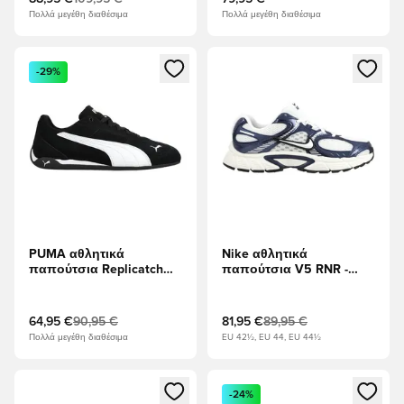
Πολλά μεγέθη διαθέσιμα
Πολλά μεγέθη διαθέσιμα
Ανοίγει ένα Modal για να συνδεθείτε ή να εγγραφείτε ως μέλ
Ανοίγει ένα Modal για να συνδ
-29%
PUMA αθλητικά
Nike αθλητικά
παπούτσια Replicatch
παπούτσια V5 RNR -
SD - PUMA Μαύρο/PUMA
Λευκό/Ναυτικό
Λευκό
Μεσονυχτών/Μεταλλικό
ασήμι
64,95 €
90,95 €
81,95 €
89,95 €
Πολλά μεγέθη διαθέσιμα
EU 42½, EU 44, EU 44½
Ανοίγει ένα Modal για να συνδεθείτε ή να εγγραφείτε ως μέλ
Ανοίγει ένα Modal για να συνδ
-24%