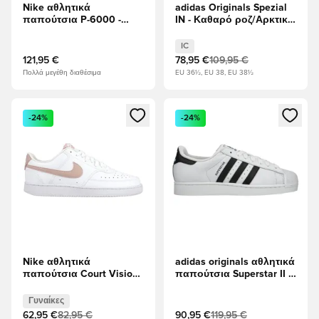
Nike αθλητικά
adidas Originals Spezial
παπούτσια P-6000 -
IN - Καθαρό ροζ/Αρκτική
Λευκό/μαύρο/Μεταλλικό
Νύχτα
ασήμι
IC
121,95 €
78,95 €
109,95 €
Πολλά μεγέθη διαθέσιμα
EU 36½, EU 38, EU 38½
Ανοίγει ένα Modal για να συνδεθείτε ή να εγγραφείτε ως μέλ
Ανοίγει ένα Modal για να συνδ
-24%
-24%
Nike αθλητικά
adidas originals αθλητικά
παπούτσια Court Vision
παπούτσια Superstar II -
Χαμηλή Next Nature -
Υποδήματα Λευκά/
Λευκό/Ροζ Οξφόρδη
μαύρο
Γυναίκες
Γυναίκες
62,95 €
82,95 €
90,95 €
119,95 €