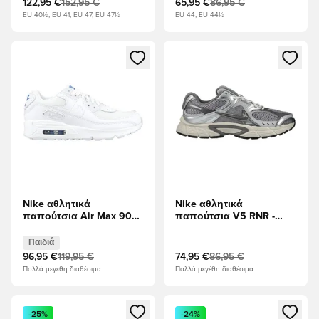
122,95 €
152,95 €
65,95 €
86,95 €
EU 40½, EU 41, EU 47, EU 47½
EU 44, EU 44½
Ανοίγει ένα Modal για να συνδεθείτε ή να εγγραφείτε ως μέλ
Ανοίγει ένα Modal για να συνδ
Nike αθλητικά
Nike αθλητικά
παπούτσια Air Max 90
παπούτσια V5 RNR -
Mesh - Λευκό/Blue
Cement Grey/Γκρι ομίχλη
Crystal Παιδιά
Παιδιά
96,95 €
119,95 €
74,95 €
86,95 €
Πολλά μεγέθη διαθέσιμα
Πολλά μεγέθη διαθέσιμα
Ανοίγει ένα Modal για να συνδεθείτε ή να εγγραφείτε ως μέλ
Ανοίγει ένα Modal για να συνδ
-25%
-24%