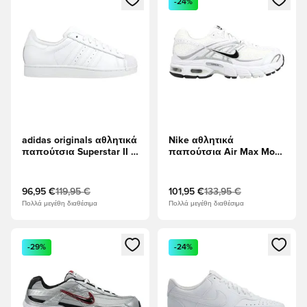
-24%
adidas originals αθλητικά
Nike αθλητικά
παπούτσια Superstar II -
παπούτσια Air Max Moto
Υποδήματα Λευκά
2K - Λευκό/μαύρο/
Μεταλλικό ασήμι
96,95 €
119,95 €
101,95 €
133,95 €
Πολλά μεγέθη διαθέσιμα
Πολλά μεγέθη διαθέσιμα
Ανοίγει ένα Modal για να συνδεθείτε ή να εγγραφείτε ως μέλ
Ανοίγει ένα Modal για να συνδ
-29%
-24%