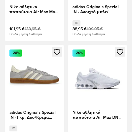
Nike αθλητικά
adidas Originals Spezial
παπούτσια Air Max Moto
IN - Ανοιχτό μπλε/
2K - μαύρο/Σκούρο
Υποδήματα Λευκά
καπνό γκρι/Μεταλλικό
IC
Σκούρο Γκρι
101,95 €
133,95 €
88,95 €
109,95 €
Πολλά μεγέθη διαθέσιμα
Πολλά μεγέθη διαθέσιμα
Ανοίγει ένα Modal για να συνδεθείτε ή να εγγραφείτε ως μέλ
Ανοίγει ένα Modal για να συνδ
-28%
-20%
adidas Originals Spezial
Nike αθλητικά
IN - Γκρι Δύο/Κρέμα
παπούτσια Air Max DN -
Λευκό
Λευκό/Μεταλλικό ασήμι
IC