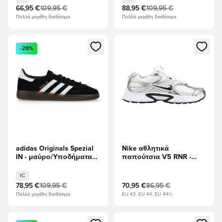
66,95 €
109,95 €
88,95 €
109,95 €
Πολλά μεγέθη διαθέσιμα
Πολλά μεγέθη διαθέσιμα
Ανοίγει ένα Modal για να συνδεθείτε ή να εγγραφείτε ως μέλ
Ανοίγει ένα Modal για να συνδ
-28%
adidas Originals Spezial
Nike αθλητικά
IN - μαύρο/Υποδήματα
παπούτσια V5 RNR -
Λευκά
Λευκό/μαύρο/Τεράστιο
γκρι
IC
78,95 €
109,95 €
70,95 €
86,95 €
Πολλά μεγέθη διαθέσιμα
EU 43, EU 44, EU 44½
Ανοίγει ένα Modal για να συνδεθείτε ή να εγγραφείτε ως μέλ
Ανοίγει ένα Modal για να συνδ