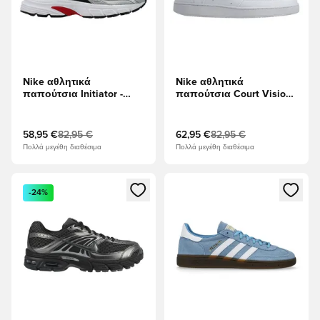
Nike αθλητικά
Nike αθλητικά
παπούτσια Initiator -
παπούτσια Court Vision
Μεταλλικό ασήμι/μαύρο/
Χαμηλή Next Nature -
Λευκό/ερυθρό
Λευκό
58,95 €
82,95 €
62,95 €
82,95 €
Πολλά μεγέθη διαθέσιμα
Πολλά μεγέθη διαθέσιμα
Ανοίγει ένα Modal για να συνδεθείτε ή να εγγραφείτε ως μέλ
Ανοίγει ένα Modal για να συνδ
-24%