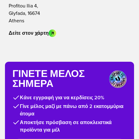
Profitou Ilia 4,
Glyfada, 16674
Athens
Δείτε στον χάρτη
ΓΊΝΕΤΕ ΜΈΛΟΣ
ΣΉΜΕΡΑ
Κάνε εγγραφή για να κερδίσεις 20%
Γίνε μέλος μαζί με πάνω από 2 εκατομμύρια
άτομα
Αποκτήσε πρόσβαση σε αποκλειστικά
προϊόντα για μέλ