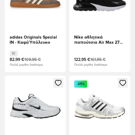
adidas Originals Spezial
Nike αθλητικά
IN - Καφέ/Υπόλευκο
παπούτσια Air Max 270 -
μαύρο/Λευκό/
Ανθρακίτης
IC
82,99 €
109,95 €
122,95 €
161,95 €
Πολλά μεγέθη διαθέσιμα
Πολλά μεγέθη διαθέσιμα
Ανοίγει ένα Modal για να συνδεθείτε ή να εγγραφείτε ως μέλ
Ανοίγει ένα Modal για να συνδ
-25%