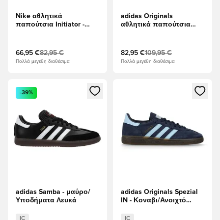
Nike αθλητικά
adidas Originals
παπούτσια Initiator -
αθλητικά παπούτσια
Λευκό/μαύρο
Adistar Control 5 - Ασημί
Μεταλλικό/Γκρι Ένα/
μαύρο
66,95 €
82,95 €
82,95 €
109,95 €
Πολλά μεγέθη διαθέσιμα
Πολλά μεγέθη διαθέσιμα
Ανοίγει ένα Modal για να συνδεθείτε ή να εγγραφείτε ως μέλ
Ανοίγει ένα Modal για να συνδ
-39%
adidas Samba - μαύρο/
adidas Originals Spezial
Υποδήματα Λευκά
IN - Κοναβι/Ανοιχτό
μπλε
IC
IC