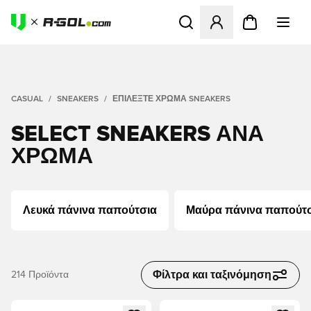
Ανοίγει ένα Modal για να συ
CASUAL
SNEAKERS
ΕΠΙΛΈΞΤΕ ΧΡΏΜΑ SNEAKERS
SELECT SNEAKERS ΑΝΆ
ΧΡΏΜΑ
Λευκά πάνινα παπούτσια
Μαύρα πάνινα παπούτ
Φίλτρα και ταξινόμηση
214
Προϊόντα