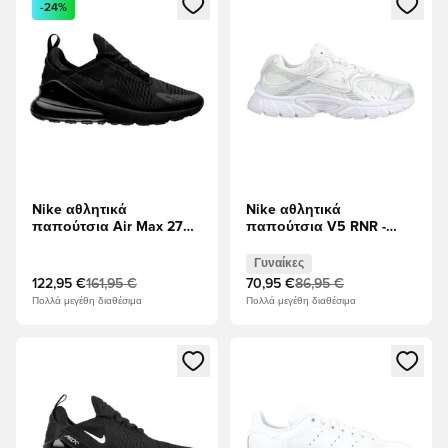
-24%
Nike αθλητικά
Nike αθλητικά
παπούτσια Air Max 270 -
παπούτσια V5 RNR -
μαύρο
Λευκό/μαύρο/Μεταλλικό
ασήμι Γυναίκες
Γυναίκες
122,95 €
161,95 €
70,95 €
86,95 €
Πολλά μεγέθη διαθέσιμα
Πολλά μεγέθη διαθέσιμα
Ανοίγει ένα Modal για να συνδεθείτε ή να εγγραφείτε ως μέλ
Ανοίγει ένα Modal για να συνδ