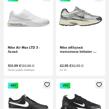
Nike Air Max LTD 3 -
Nike αθλητικά
Λευκό
παπούτσια Initiator -
Ελαφρύ κόκαλο/Γκρι
καπνού/Γάλα καρύδας
100,99 €
133,95 €
62,95 €
82,95 €
Πολλά μεγέθη διαθέσιμα
EU 44
Ανοίγει ένα Modal για να συνδεθείτε ή να εγγραφείτε ως μέλ
Ανοίγει ένα Modal για να συνδ
-48%
-25%