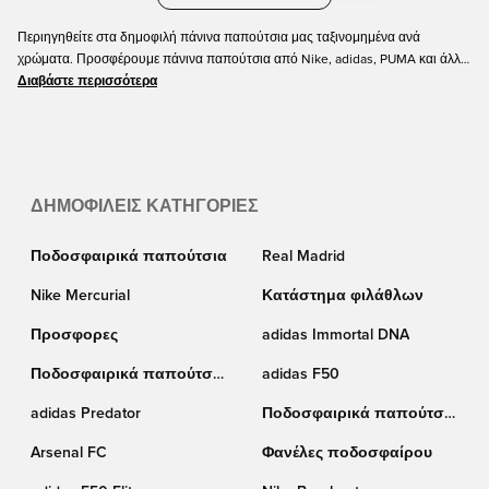
Περιηγηθείτε στα δημοφιλή πάνινα παπούτσια μας ταξινομημένα ανά
χρώματα. Προσφέρουμε πάνινα παπούτσια από Nike, adidas, PUMA και άλλα
σε διάφορα μεγέθη τόσο για παιδιά όσο και για ενήλικες. Ίσως προτιμάτε ένα
Διαβάστε περισσότερα
απλό μαύρο ή άσπρο χρώμα για τα πάνινα παπούτσια σας ή ίσως θέλετε να
πάτε με κάτι διαφορετικό? Περιηγηθείτε στα επιλεγμένα πάνινα παπούτσια
μας και βρείτε το νέο σας αγαπημένο.
ΔΗΜΟΦΙΛΕΊΣ ΚΑΤΗΓΟΡΊΕΣ
Ποδοσφαιρικά παπούτσια
Real Madrid
Nike Mercurial
Κατάστημα φιλάθλων
Προσφορες
adidas Immortal DNA
Ποδοσφαιρικά παπούτσια
adidas F50
Puma
adidas Predator
Ποδοσφαιρικά παπούτσια
Nike
Arsenal FC
Φανέλες ποδοσφαίρου