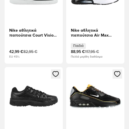
Nike αθλητικά
Nike αθλητικά
παπούτσια Court Vision
παπούτσια Air Max
Χαμηλή Next Nature -
Phoenix - μαύρο/Λευκό/
μαύρο/Λευκό
Ανθρακίτης Παιδιά
Παιδιά
42,99 €
82,95 €
88,95 €
117,95 €
EU 45½
Πολλά μεγέθη διαθέσιμα
Ανοίγει ένα Modal για να συνδεθείτε ή να εγγραφείτε ως μέλ
Ανοίγει ένα Modal για να συνδ