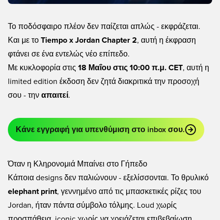
Το ποδόσφαιρο πλέον δεν παίζεται απλώς - εκφράζεται.
Και με το
Tiempo x Jordan Chapter 2
, αυτή η έκφραση
φτάνει σε ένα εντελώς νέο επίπεδο.
Με κυκλοφορία στις
18 Μαΐου στις 10:00 π.μ. CET
, αυτή η
limited edition
έκδοση δεν ζητά διακριτικά την προσοχή
σου - την
απαιτεί
.
Κάνε εγγραφή για υπενθύμιση στο inbox σου.
Όταν η Κληρονομιά Μπαίνει στο Γήπεδο
Κάποια designs δεν παλιώνουν - εξελίσσονται. Το θρυλικό
elephant print
, γεννημένο από τις μπασκετικές ρίζες του
Jordan, ήταν πάντα σύμβολο τόλμης. Loud χωρίς
προσπάθεια, iconic χωρίς να χρειάζεται επιβεβαίωση.