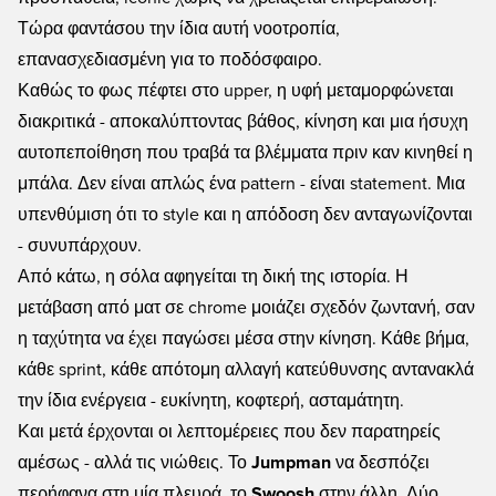
Τώρα φαντάσου την ίδια αυτή νοοτροπία,
επανασχεδιασμένη για το ποδόσφαιρο.
Καθώς το φως πέφτει στο upper, η υφή μεταμορφώνεται
διακριτικά - αποκαλύπτοντας βάθος, κίνηση και μια ήσυχη
αυτοπεποίθηση που τραβά τα βλέμματα πριν καν κινηθεί η
μπάλα. Δεν είναι απλώς ένα pattern - είναι statement. Μια
υπενθύμιση ότι το style και η απόδοση δεν ανταγωνίζονται
- συνυπάρχουν.
Από κάτω, η σόλα αφηγείται τη δική της ιστορία. Η
μετάβαση από ματ σε chrome μοιάζει σχεδόν ζωντανή, σαν
η ταχύτητα να έχει παγώσει μέσα στην κίνηση. Κάθε βήμα,
κάθε sprint, κάθε απότομη αλλαγή κατεύθυνσης αντανακλά
την ίδια ενέργεια - ευκίνητη, κοφτερή, ασταμάτητη.
Και μετά έρχονται οι λεπτομέρειες που δεν παρατηρείς
αμέσως - αλλά τις νιώθεις. Το
Jumpman
να δεσπόζει
περήφανα στη μία πλευρά, το
Swoosh
στην άλλη. Δύο