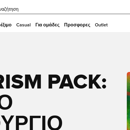
ναζήτηση
έξιμο
Casual
Για ομάδες
Προσφορες
Outlet
ISM PACK:
ΤΟ
ΥΡΓΙΟ