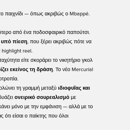
το παιχνίδι — όπως ακριβώς ο Mbappé.
σσότερο από ένα ποδοσφαιρικό παπούτσι.
 υπό πίεση
, που ξέρει ακριβώς πότε να
highlight reel.
ταχύτητα είτε σκοράρει το νικητήριο γκολ
ίζει εκείνος τη δράση
. Το νέο Mercurial
οοτροπία.
θολώνει τη γραμμή μεταξύ
ιδιοφυΐας και
δυάζει
ονειρικό σουρεαλισμό
με
κάνει μόνο με την εμφάνιση — αλλά με το
 ότι είσαι ο παίκτης που όλοι