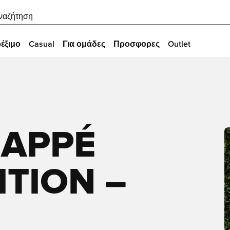
ναζήτηση
έξιμο
Casual
Για ομάδες
Προσφορες
Outlet
BAPPÉ
ITION –