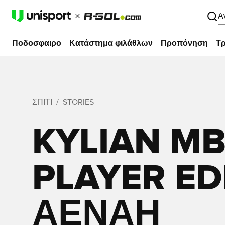
Α
Ποδοσφαιρο
Κατάστημα φιλάθλων
Προπόνηση
Τρ
ΣΠΊΤΙ
STORIES
KYLIAN M
PLAYER ED
ΑΈΝΑΗ